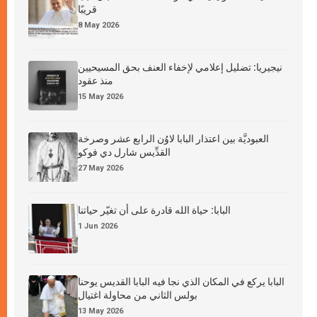
قريبًا
8 May 2026
نيجيريا: تضليل إعلامي لإخفاء العنف بحق المسيحيين
منذ عقود
15 May 2026
العبوديَّة بين اعتذار البابا لاوُن الرابع عشر وصرخة
القدِّيس شارل دي فوكو
27 May 2026
البابا: حياة الله قادرة على أن تغيّر حياتنا
1 Jun 2026
البابا يركع في المكان الذي نجا فيه البابا القديس يوحنا
بولس الثاني من محاولة اغتيال
13 May 2026