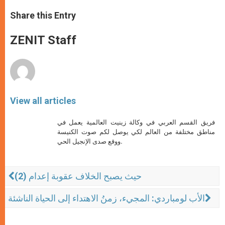
a
s
c
i
a
t
s
e
t
r
Share this Entry
s
e
b
t
e
A
n
o
e
p
g
o
r
ZENIT Staff
p
e
k
r
View all articles
فريق القسم العربي في وكالة زينيت العالمية يعمل في
مناطق مختلفة من العالم لكي يوصل لكم صوت الكنيسة
ووقع صدى الإنجيل الحي.
حيث يصبح الخلاف عقوبة إعدام (2)
الأب لومباردي: المجيء، زمنُ الاهتداء إلى الحياة الناشئة