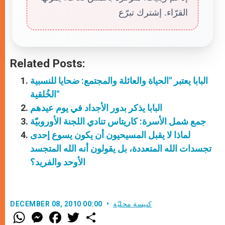
القرّاء. إشترك تبرّع
Related Posts:
البابا يعتبر "الحياة والعائلة والمجتمع: ضحايا للنسبية
الخُلقية"
البابا يذكر بدور الأجداد في يوم عيدهم
جمع شمل الأسرة: كاريتاس تنادي اللجنة الأوروبيّة
لماذا لا يقبل المسيحيون أن يكون يسوع إحدى
تجسدات الله المتعددة، بل يقولون أنه الله المتجسد
الأوحد والفريد؟
كنيسة محليّة
DECEMBER 08, 2010 00:00
W
M
F
T
S
h
e
a
w
h