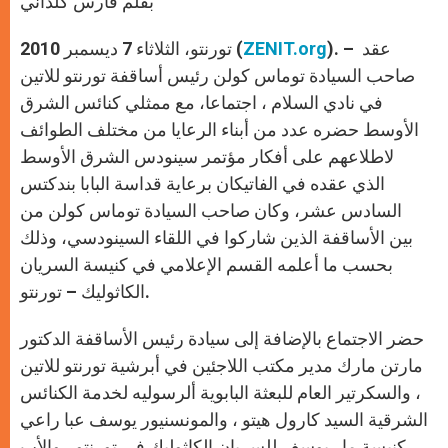
بقلم فارس كلداني
p
e
k
r
). – عقد
ZENIT.org
تورنتو، الثلاثاء 7 ديسمبر 2010 (
صاحب السيادة توماس كولن رئيس أساقفة تورنتو للاتين
في نادي السلام ، اجتماعا، مع ممثلي كنائس الشرق
الأوسط حضره عدد من أبناء الرعايا من مختلف الطوائف
لاطلاعهم على أفكار مؤتمر سينودس الشرق الأوسط
الذي عقده في الفاتيكان برعاية قداسة البابا بندكتس
السادس عشر، وكان صاحب السيادة توماس كولن من
بين الأساقفة الذين شاركوا في اللقاء السينودسي، وذلك
بحسب ما أعلمه القسم الإعلامي في كنيسة السريان
الكاثوليك – تورنتو.
حضر الاجتماع بالإضافة إلى سيادة رئيس الأساقفة الدكتور
مارتن مارك مدير مكتب اللاجئين في أبرشية تورنتو للاتين
، والسكرتير العام للبعثة البابوية ألرسوليه لخدمة الكنائس
الشرقية السيد كارول هيتو ، والمونسنيور يوسف عبا راعي
كنيسة مار يوسف للسريان الكاثوليك في تورنتو ، والأب