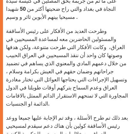
على ما تم من جريمة بحق المصلين في كنيسة سيدة
النجاة في بغداد والتي راح ضحيتها أكثر من 50 شهيدا
مسيحيا بينهم الأبوين ثائر و وسيم .
وطرحت العديد من الأفكار على رئيس الأساقفة
والمسئولين الحاضرين معه لمساعدة المسيحيين في
العراق، وكانت الأفكار التي طرحت متنوعة، ولكن هدفها
وصوتها كان واحد أن ننقذ المسيحيين في العراق الحبيب
من خلال دعمهم المادي والمعنوي الذي يساهم في تضميد
جراحاتهم وضمان حقهم في العيش بكرامة وسلام ،
وتسهيل الإجراءات التي يحتاجها العوائل التي تختار مغادرة
العراق وعدم السماح بتركهم أوقات طويلتا في الدول
المجاورة التي لا تمنحهم الاستقرار الدائم الممثل بالاقامات
الدائمة او الجنسيات.
بعد ذلك تم طرح الأسئلة ، وقد تم الإجابة عليها جميعا ووعد
رئيس الأساقفة كولين بأن هناك دعم سيقدم لمسيحيي
العراق من خلال إيصال صوتهم للحكومة الكندية