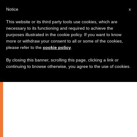
AR
Notice
x
This website or its third party tools use cookies, which are
necessary to its functioning and required to achieve the
purposes illustrated in the cookie policy. If you want to know
لقاء في تورنتو للتباحث في كيفية
more or withdraw your consent to all or some of the cookies,
please refer to the
cookie policy
.
مساعدة مسيحيي الشرق
By closing this banner, scrolling this page, clicking a link or
continuing to browse otherwise, you agree to the use of cookies.
–