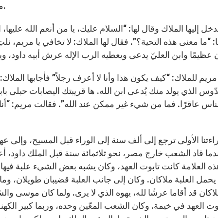
مريم، كانت مخطوبة لرجل من بيت داود اسمه يوسف.
خل إليها الملاك وقال لها: “السلام عليك، يا من أنعم الله علي
 “ما معنى هذه التحية؟”. فقال لها الملاك: لا تخافي يا مريم، نلت
ريم للملاك: “كيف يكون هذا وأنا لا أعرف رجلاً” فأجابها الملاك:
دّوس الذي يولد منك يُدعى ابن الله. ها قريبتك اليصابات حبلى 
لناس عاقرًا. فما من شيء غير ممكن عند الله”. فقالت مريم: “أ
اءتنا الأولى ترجع إلى ألف سنة إلى الوراء قبل المسيح، وإلى 
دما قاد الشعب خارج مصر، نحو ثلاثمائة سنة قبل الملك داود، 
ه العلامة كانت تابوت العهد، وكان يشبه بعض الشيء علبة فيه
يحمل العلبة ملاكان. وكان إلى جانب العلبة قضيبان طويلان، وما
اكان قد أقاما عرشًا لله، يهوه الذي لا يرى. ولما كان موسى وال
وت العهد في خيمة. وكان الشعب المعّين وحده، وربما كبير الكهنة