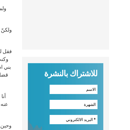
ولم
فقل لع
وكنت
بني اس
للاشتراك بالنشرة
قضاء
أنا
عنه،
وحين ك