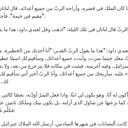
ا كان الملك في قصره، وأراحه الربّ من جميع أعدائه، قال لناتان 
مقيم في خيمة”. فأجابه ناتان: “اذهب وافعل كلّ ما في بالك لأنّ الربّ معك”.
بدي داود: “هذا ما يقول الربّ القدير: “أنا أخذتك من الحظيرة، 
ُ معك حيثما سرت، وأبدت جميع أعدائك، وسأقيم لك اسمًا عظيم
رائيل، وفيه أغرسه، فيثبت في مكانه فلا يتزعزع من بعد، ولا يع
 عليه. سأريحك من جميع أعدائك. وأنا الربّ أخبر أني سأقيم لك ذ
لك، م
 أكون له أبًا، وهو يكون لي ابنًا، واذا فعل الشرّ أؤدّبه، بعصًا كال
 كما نزعتها عن شاول الذي أزلته. بل يكون بيتك وملكك ثابتين ع
فكلّم ناتان داود بجميع هذا الكلام وهذه الرؤيا كلها”. ( 14-17).
انت أليصابات في شهرها السادس، أرسل الله الملاك جبرائيل إل