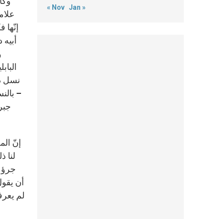
وكان
« Nov
Jan »
علامة
إنّها 
أبيه 
و
الباب
نسل دا
– بالنس
جبر
إنّ ال
لنا ذ
جرؤ ع
أن يقول
لم يعرف