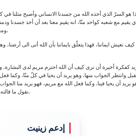
ا هو السرّ الذي أخذه الله من جسدنا الانساني وأصبح مثلنا في كل
ي يقيم مع شعبه كواحد منّا، انه يقيم معنا بعد أن أخذ جسدنا ود
ومعلّم كبير، وانسان كبير. ان الإنجيل يقول لنا انه ابن الله.
ا كيف نعيش ايماننا، فهذا يتعلّق بايماننا بأن الله أتى الى أرضنا، و
د كفكرة أخيرة أن نرى كيف أن الله احترم مريم لدى البشارة. وهو 
بل وانتظر الجواب منها. وهو يريد أن يحيا في كلّ منّا. وكما فعل
هو يريد أن يحيا فينا. وكما فعل الله مع مريم، فهو يريد منا الجو
نقول ما قالته مريم: “أنا خادمة الرب، سأفعل ما تريد أيها الرب الاله.
إدعم زينيت