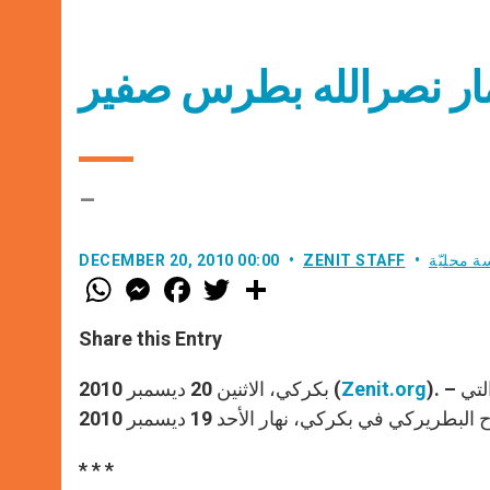
ار نصرالله بطرس صفير
–
ة محليّة
ZENIT STAFF
DECEMBER 20, 2010 00:00
W
M
F
T
S
h
e
a
w
h
a
s
c
i
a
t
s
e
t
r
Share this Entry
s
e
b
t
e
A
n
o
e
p
g
o
r
). – ننشر في ما يلي عظة البطريرك الماروني مار نصرالله بطرس صفير التي
Zenit.org
بكركي، الاثنين 20 ديسمبر 2010 (
p
e
k
r
* * *