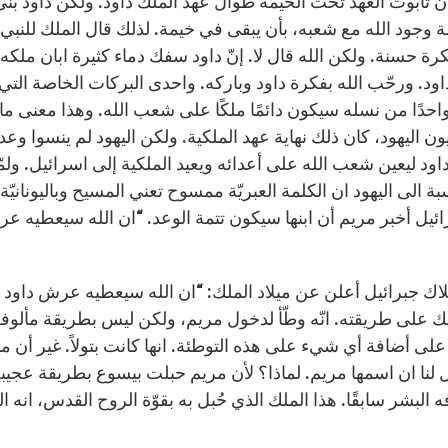
 تابوت العهد تحت الخيمة طوال عهد الملك داود. ولكن داود بنى له م
 وجود الله مع شعبه، بأن يبقى في خيمة. لذلك قال الملك للنبي يونات
فكرة حسنة. ولكن الله قال لا. إنّ داود سفك دماء كثيرة ابان ملكه
داود. ورحّب الله بفكرة داود وباركه. واحدى البركات الخاصة التي 
احدًا من نسله سيكون دائمًا ملكًا على شعب الله. وهذا معنى ما قال
ليون اليهود، كان ذلك نهاية عهد الملكية. ولكن اليهود لم ينسوا وعد
ود ليعين شعب الله على أعدائه ويعيد الملكية إلى اسرائيل. ول
بة الى اليهود ان الكلمة العبريّة ممسوح تعني المسيح وباليونانيّ
ائيل أخبر مريم أن ابنها سيكون تتمة الوعد. “ان الله سيعطيه ع
ملاك جبرائيل أعلن عن ميلاد الملك: “ان الله سيعطيه عرش داود أ
لك على طريقته. انّه وطّأ لدخول مريم، ولكن ليس بطريقة مألوف
لى أضافة أي شيء على هذه التوطئة. انها كانت بتولاً. غير أن ما قا
 لنا ان اسمها مريم. لماذا؟ لأن مريم حبلت بيسوع بطريقة عجيب
ه البشر سابقًا. هذا الملك الذي حُبل به بقوّة الروح القدس، انه