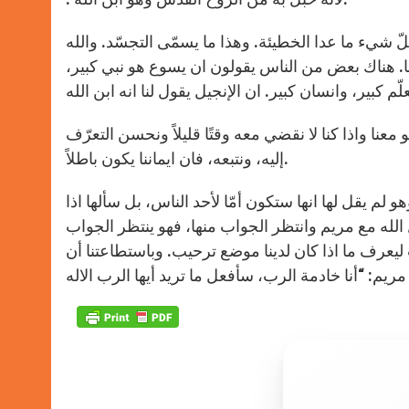
ّ شيء ما عدا الخطيئة. وهذا ما يسمّى التجسّد. والله
منا. هناك بعض من الناس يقولون ان يسوع هو نبي كبير،
هو معنا واذا كنا لا نقضي معه وقتًا قليلاً ونحسن التعرّف
إليه، ونتبعه، فان ايماننا يكون باطلاً.
لم يقل لها انها ستكون أمّا لأحد الناس، بل سألها اذا
 الله مع مريم وانتظر الجواب منها، فهو ينتظر الجواب
اب ليعرف ما اذا كان لدينا موضع ترحيب. وباستطاعتنا أن