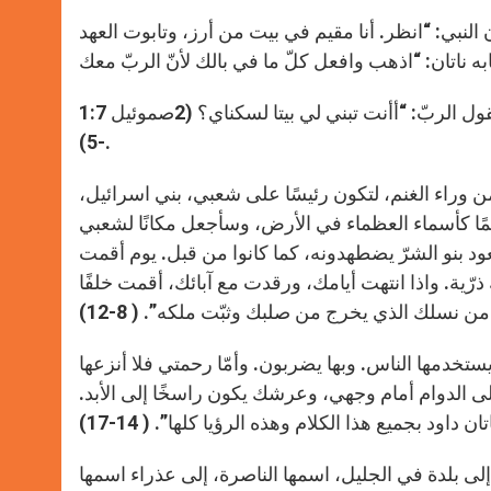
النبي: “انظر. أنا مقيم في بيت من أرز، وتابوت العهد
ولكنّ الربّ قال لناتان في تلك الليلة: “اذهب وقل لعبدي داود: هذا ما يقول الربّ: “أأنت تبني لي بيتا لسكناي؟ (2صموئيل 1:7
-5).
من وراء الغنم، لتكون رئيسًا على شعبي، بني اسرائيل،
ًا كأسماء العظماء في الأرض، وسأجعل مكانًا لشعبي
ود بنو الشرّ يضطهدونه، كما كانوا من قبل. يوم أقمت
رّية. واذا انتهت أيامك، ورقدت مع آبائك، أقمت خلفًا
ن نسلك الذي يخرج من صلبك وثبّت ملكه”. ( 8-12)
تي يستخدمها الناس. وبها يضربون. وأمّا رحمتي فلا أنزعها
لى الدوام أمام وجهي، وعرشك يكون راسخًا إلى الأبد.
ى بلدة في الجليل، اسمها الناصرة، إلى عذراء اسمها