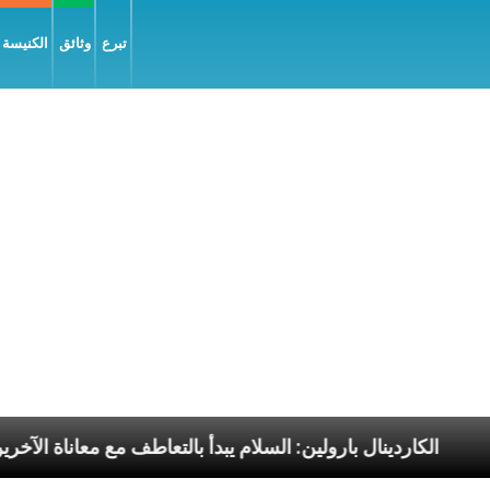
تبرع
وثائق
الكنيسة و
الرسوليّة
الكاردينال بارولين: السلام يبدأ بالتعاطف مع 