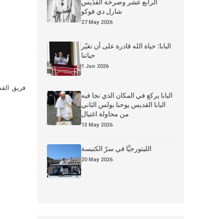
الرابع عشر وصرخة القدِّيس
شارل دي فوكو
27 May 2026
البابا: حياة الله قادرة على أن تغيّر
حياتنا
1 Jun 2026
فريق القس
البابا يركع في المكان الذي نجا فيه
البابا القديس يوحنا بولس الثاني
من محاولة اغتيال
13 May 2026
الليتورجيَّا في سرّ الكنيسة
20 May 2026