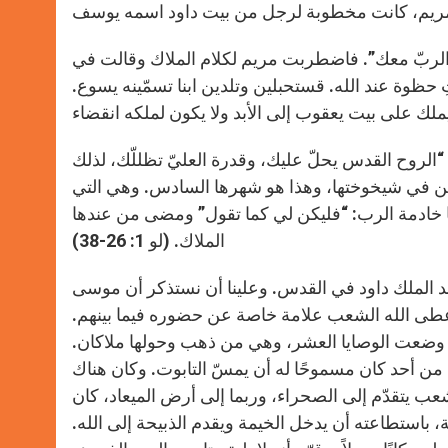
ها، الربّ معك”. فاضطربت مريم لكلام الملاك وقالت في
ِ حظوة عند الله. قستحبلين وتلدين ابنا تسمّينه يسوع.
 “الروح القدس يحلّ عليك، وقدرة العليّ تظللّك، لذلك
بابن في شيخوختها، وهذا هو شهرها السادس. وهي التي
نا خادمة الرب: “فليكن لي كما تقول” ومضى من عندها
الملاك. (لو 1: 26-38)
عهد الملك داود في القدس. وعلينا أن نستذكر أن موسى
أعطى الله الشعب علامة خاصة عن حضوره فيما بينهم.
ا وضعت الوصايا العشر، وهي من ذهب وحولها ملاكان.
 من أحد كان مسموحًا له أن يمسّ التابوت. وكان هناك
شعب يتقدّم إلى الصحراء، وربما إلى أرض الميعاد، كان
، باستطاعته أن يدخل الخيمة ويقدم الذبيحة إلى الله.