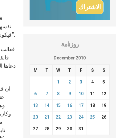
فد
نفسها:
فيكون عظيمًا وابن العليّ يدعى ويعطيه الرب الإله عرش أبيه داود، ويملك على بيت يعقوب إلى الأبد ولا يكون لملكه انقضاء”.
روزنامة
فقالت م
فالق
December 2010
دعاها ا
M
T
W
T
F
S
S
1
2
3
4
5
ان قر
6
7
8
9
10
11
12
عن
وهذ
13
14
15
16
17
18
19
وكان 
20
21
22
23
24
25
26
مل
27
28
29
30
31
تاب