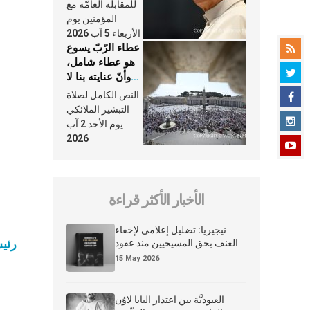
النَّفَس في حياة
للمقابلة العامّة مع
الكنيسة
المؤمنين يوم
الأربعاء 5 آب 2026
عطاء الرّبّ يسوع
هو عطاء شامل،
وأنّ عنايته بنا لا
تغيب عنّا أبدًا
النص الكامل لصلاة
التبشير الملائكي
يوم الأحد 2 آب
2026
الأخبار الأكثر قراءة
نيجيريا: تضليل إعلامي لإخفاء
رئي
العنف بحق المسيحيين منذ عقود
15 May 2026
العبوديَّة بين اعتذار البابا لاوُن