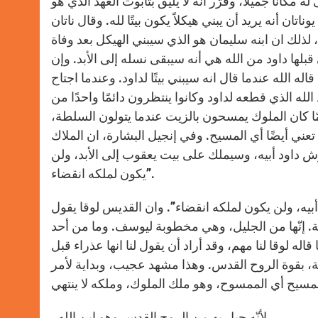
كانًا جميلاً، وقرّر أنه لا يليق بتابوت العهد الذي هو
ان أنه يريد أن يبني هيكلاً يكون بيتًا لله. وقال ناتان
، لذلك ان ابنه سليمان هو الذي سيبني الهيكل بعد وفاة
قبلها داود من الله هي أنه سيبقى نسله إلى الأبد. وإن
ه الله عندما قال انه سيبني بيتًا لداود. وعندما اجتاح
 الله الذي قطعه لداود وكانوا ينتظرون دائمًا واحدًا من
مّا كان الملوك يمسحون بالزيت عندما يتولون السلطة،
ة تعني أيضًا أي المسيح. وفي إنجيل البشارة، ان الملاك
رش داود أبيه، وسيملك على بيت يعقوب إلى الأبد، ولن
يكون لملكه انقضاء”.
بيه، ولن يكون لملكه انقضاء”. وان القديس لوقا يقول
ة. إنّها من الجليل، وهي مخطوبة ليوسف. وما من أحد
له لوقا لنا مهم، وقد أراد أن يقول لنا انها عذراء قبل
ة، بقوة الروح القدس. وهذا مشهد عجيب، وبداية لأمر
 المسيح أي الممسوح، وهو ملك الملوك، وملكه لا ينتهي
. لأنّه حبل به من الروح القدس وهو ابن الله.