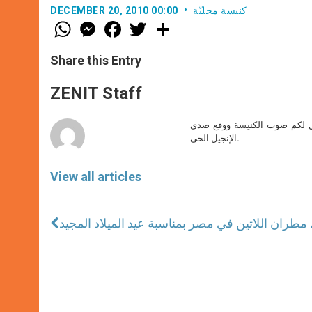
كنيسة محليّة
DECEMBER 20, 2010 00:00
W
M
F
T
S
h
e
a
w
h
a
s
c
i
a
t
s
e
t
r
Share this Entry
s
e
b
t
e
A
n
o
e
p
g
o
r
ZENIT Staff
p
e
k
r
صل لكم صوت الكنيسة ووقع صدى
الإنجيل الحي.
View all articles
طران اللاتين في مصر بمناسبة عيد الميلاد المجيد