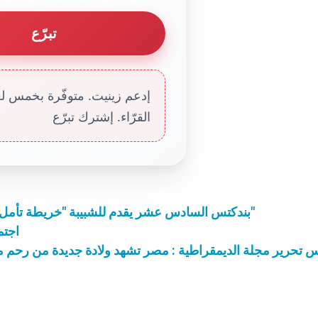
تبرّع
إدعم زينيت. متوفّرة بخمس لغا
القرّاء. إشترك تبرّع
بندكتس السادس عشر يقدم للشبيبة "خريطة تأمل" لكي يتحققوا "من نوعية إيمانهم بالروح القدس"
اجتم
س تحرير مجلة الديمقراطية : مصر تشهد ولادة جديدة من رحم م