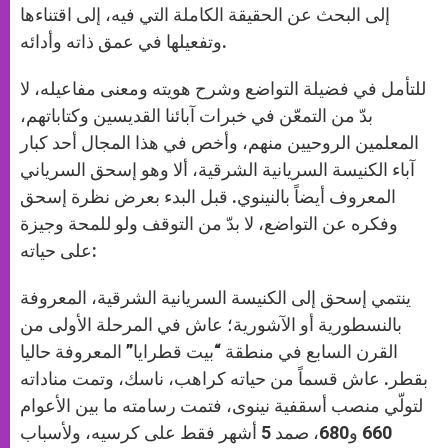
إلى البحث عن الحقيقة الكاملة التي فيه، إلى اقتناءها
وتفعيلها في عمق ذاته وأدائه.
للتأمل في فضيلة التواضع وشرح هويته ومعنى مفاعيله، لا
بدّ من التمعّن في خبرات آبائنا القديسين وكتاباتهم،
المعلمين الروحيين منهم، وأخص في هذا المجال أحد كبار
آباء الكنيسة السريانية الشرقية، ألا وهو إسحق السرياني
المعروف أيضاً بالنينوي. قبل البدء بعرض نظرة إسحق
وفكره عن التواضع، لا بدّ من التوقف ولو للمحة وجيزة
على حياته:
ينتمي إسحق إلى الكنيسة السريانية الشرقية، المعروفة
بالنسطورية أو الآشورية؛ عاش في المرحلة الأولى من
القرن السابع في منطقة “بيت قطرايا” المعروفة حاليا
بقطر. عاش قسماً من حياته كراهب، ناسك، وتمت مناداته
لتولّي منصب أسقفية نينوى، فتمت رسامته ما بين الأعوام
660 و680، صمد 5 أشهر فقط على كرسيه، ولأسباب