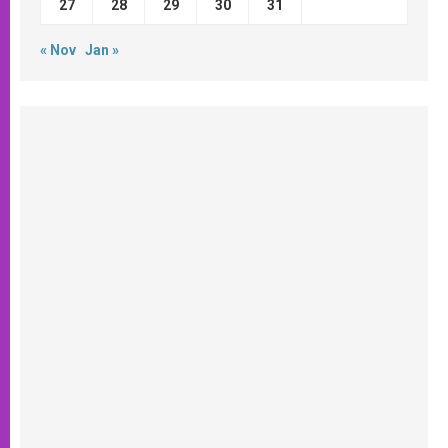
27
28
29
30
31
« Nov
Jan »