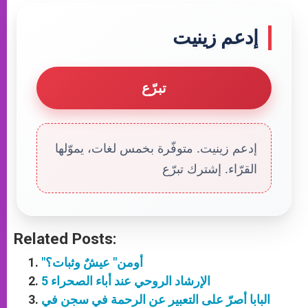
إدعم زينيت
تبرّع
إدعم زينيت. متوفّرة بخمس لغات، يموّلها
القرّاء. إشترك تبرّع
Related Posts:
"أومن" عيشٌ وثبات؟
الإرشاد الروحي عند أباء الصحراء 5
البابا أصرّ على التعبير عن الرحمة في سجن في