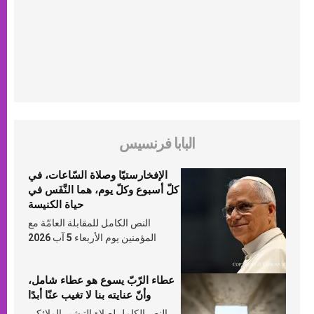
البابا فرنسيس
الإفخارستيّا وصلاة السّاعات، في
كلّ أسبوع وكلّ يوم، هما النَّفَس في
حياة الكنيسة
النص الكامل للمقابلة العامّة مع
المؤمنين يوم الأربعاء 5 آب 2026
عطاء الرّبّ يسوع هو عطاء شامل،
وأنّ عنايته بنا لا تغيب عنّا أبدًا
النص الكامل لصلاة التبشير الملائكي