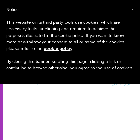
AR
Notice
x
This website or its third party tools use cookies, which are
necessary to its functioning and required to achieve the
purposes illustrated in the cookie policy. If you want to know
التواضع فضيلة تؤلّه الإنسان (1)
more or withdraw your consent to all or some of the cookies,
please refer to the
cookie policy
.
By closing this banner, scrolling this page, clicking a link or
بقلم الأب الياس شخطورة الأنطوني
continuing to browse otherwise, you agree to the use of cookies.
دورات مؤقّتة
ZENIT STAFF
DECEMBER 21, 2010 00:00