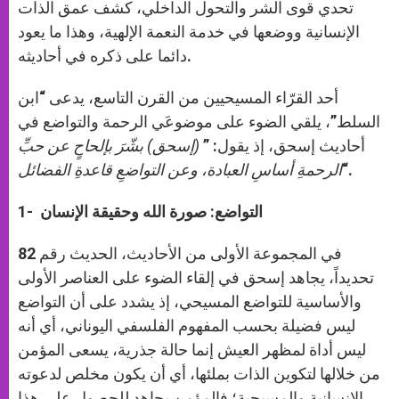
تحدي قوى الشر والتحول الداخلي، كشف عمق الذات
الإنسانية ووضعها في خدمة النعمة الإلهية، وهذا ما يعود
دائما على ذكره في أحاديثه.
أحد القرّاء المسيحيين من القرن التاسع، يدعى “ابن
السلط”، يلقي الضوء على موضوعَي الرحمة والتواضع في
أحاديث إسحق، إذ يقول: ”
(إسحق) بشّرَ بإلحاحٍ عن حبِّ
“.
الرحمةِ أساسِ العبادة، وعن التواضعِ قاعدةِ الفضائل
التواضع: صورة الله وحقيقة الإنسان
1-
في المجموعة الأولى من الأحاديث، الحديث رقم 82
تحديداً، يجاهد إسحق في إلقاء الضوء على العناصر الأولى
والأساسية للتواضع المسيحي، إذ يشدد على أن التواضع
ليس فضيلة بحسب المفهوم الفلسفي اليوناني، أي أنه
ليس أداة لمظهر العيش إنما حالة جذرية، يسعى المؤمن
من خلالها لتكوين الذات بملئها، أي أن يكون مخلص لدعوته
الإنسانية والمسيحية؛ فالمؤمن يجاهد للحصول على هذا