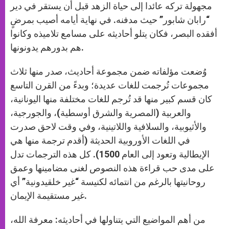
مجهولة تركه عائدا إلى حياة الزهد قبل أن يستقر في دير
“رابان شابور” حيث مدفنه. في نهاية أيامه أصيب بمرضٍ
أفقده البصر، فكان يتلو أحاديثه على مسامع تلاميذه وكانوا
هم بدورهم يدونونها.
وُضعت مؤلفاته ضمن مجموعة أحاديث، صدر منها ثلاث
مجموعات تُرجمت للغات عديدة؛ وبدءً من القرن التاسع
كان قسم كبير منها قد تُرجم للغات مختلفة منها اليونانية،
والعربية (المصرية والشرق أوسطية)، والجورجية،
والأثيوبية، والسلافية واللاتينية، وفي وقت لاحق صدرت
في اللغات الأوروبية الحديثة (أقدم ترجمة منها هي
الإيطالية وتعود إلى العام 1500). كل هذه الترجمات تدل
على مدى حب قراءة هذه النصوص لغنى مضامينها وعمق
روحانيتها بالرغم من انتمائه لكنيسة “غير خلقيدونية” أي
غير مستقيمة الإيمان.
من أهم المواضيع التي يتناولها في أحاديثه: معرفة الله،