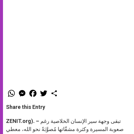
W
M
F
T
S
h
e
a
w
h
a
s
c
i
a
t
s
e
t
r
Share this Entry
s
e
b
t
e
A
n
o
e
p
g
o
r
ZENIT.org). – تبقى وجهة سير الإنسان الخلاصية رغم
p
e
k
r
صعوبة المسيرة وكثرة مشقّاتها مُصوَّبَةً نحو الله، معطي