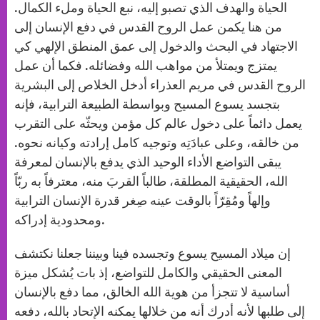
الحياة والهدف الذي تصبو إليه، نبع الحياة وملء الكمال.
من هنا يكمن عمل الروح القدس في دفع الإنسان إلى
الاجتهاد في البحث والدخول إلى عمق المنطق الإلهي كي
يمتزج ويمتلأ من مواهب الله وفضائله. فكما أن عمل
الروح القدس في مريم العذراء أدخل الخلاص إلى البشرية
بتجسد يسوع المسيح وبواسطة الطبيعة الترابية، فإنه
يعمل دائماً على دخول عالم كل مؤمن ويحثّه على التقرب
من خالقه، وعلى عبادَتِه وتوجيه كامل إرادته وكيانه نحوه.
يبقى التواضع الأداء الوحيد الذي يدفع بالإنسان لمعرفة
الله، الحقيقية المطلقة، طالباً القربَ منه، معترفاً به ربّاً
وإلهاً ومُقِرّاً بالوقت عينه صِغر قدرة الإنسان الترابية
ومحدودية إدراكه.
إن ميلاد المسيح يسوع وتجسده فينا وبيننا جعلنا نكتشف
المعنى الحقيقي والكامل للتواضع، إذ بات يُشكل ميزة
أساسية لا تتجزأ من هوية الله الخالق، مما دفع بالإنسان
إلى طلبها لأنه أدرك أنه من خلالها يمكنه الإتحاد بالله، دفعه