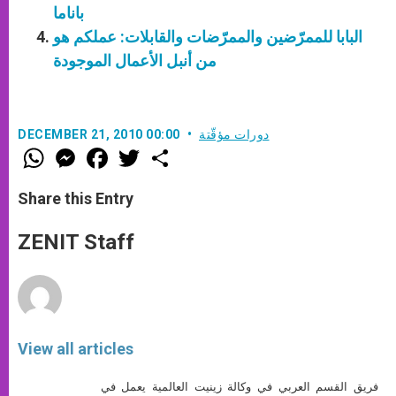
باناما
البابا للممرّضين والممرّضات والقابلات: عملكم هو
من أنبل الأعمال الموجودة
دورات مؤقّتة
DECEMBER 21, 2010 00:00
W
M
F
T
S
h
e
a
w
h
a
s
c
i
a
t
s
e
t
r
Share this Entry
s
e
b
t
e
A
n
o
e
p
g
o
r
ZENIT Staff
p
e
k
r
View all articles
فريق القسم العربي في وكالة زينيت العالمية يعمل في