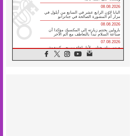
08.08.2026
البابا لاوُن الرابع عشر في السابع من أيلول في
مزار أم المشورة الصالحة في جناتزانو
08.08.2026
بارولين يختتم زيارته إلى المكسيك مؤكدا أن
صناعة السلام تبدأ بالتعاطف مع ألم الآخر
07.08.2026
صدور بيان ختامي لأول لقاء مسيحي كونفوشي
بمشاركة الدائرة الفاتيكانية للحوار بين الأديان
07.08.2026
الكاردينال ستورلا: زيارة البابا لاوُن الرابع عشر
ستكون بشرى سارة للأوروغواي بأكملها
07.08.2026
الفاتيكان يعلن برنامج الزيارة الرسولية للبابا لاوُن
الرابع عشر إلى فرنسا
07.08.2026
في الذكرى الـ ٨١ لحادثة هيروشيما الكنيسة في
اليابان تنظم ١٠ أيام للصلاة على نية السلام
07.08.2026
الكنيسة في الأوروغواي: زيارة البابا ستعزز
الإيمان والرجاء
06.08.2026
الاجتماع الشهري للمطارنة الموارنة