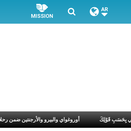
AR
MISSION
 الرَّب، فليكُن لي بِحَسَبِ قَوْلِكَ
أوروغواي والبيرو والأرجنتي