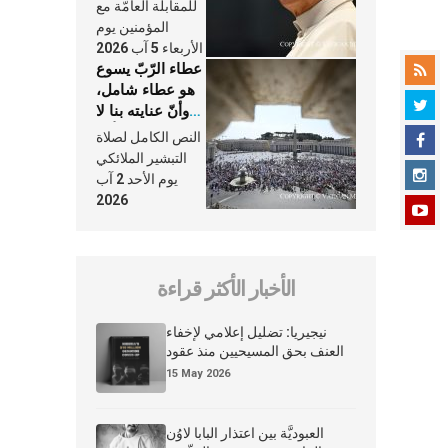
النَّفَس في حياة
للمقابلة العامّة مع
الكنيسة
المؤمنين يوم
الأربعاء 5 آب 2026
عطاء الرّبّ يسوع
هو عطاء شامل،
وأنّ عنايته بنا لا
تغيب عنّا أبدًا
النص الكامل لصلاة
التبشير الملائكي
يوم الأحد 2 آب
2026
الأخبار الأكثر قراءة
نيجيريا: تضليل إعلامي لإخفاء
العنف بحق المسيحيين منذ عقود
15 May 2026
العبوديَّة بين اعتذار البابا لاوُن