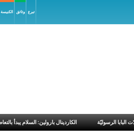
تبرع
وثائق
الكنيسة و
ن ضمن رحلات البابا الرسوليّة
الكاردينال بارولين: السل