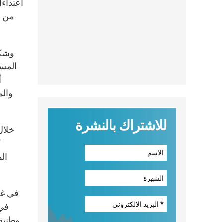
اعتداء
من ا
وشكل
أ
للاشتراك بالنشرة
خلال
ك
ال
في غض
في 
وطنية”