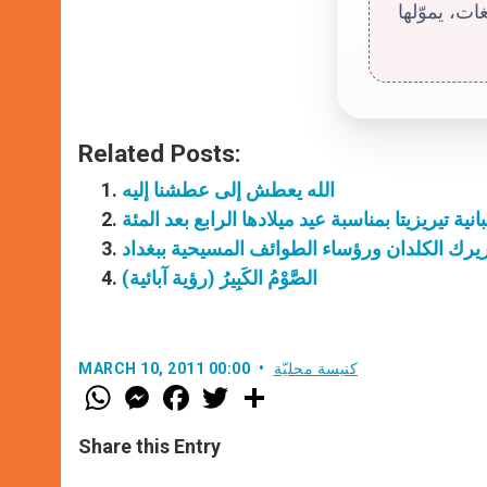
ت، يموّلها
Related Posts:
الله يعطش إلى عطشنا إليه
بانية تيريزيتا بمناسبة عيد ميلادها الرابع بعد المئة
يرك الكلدان ورؤساء الطوائف المسيحية ببغداد
الصَّوْمُ الكَبِيرُ (رؤية آبائية)
كنيسة محليّة
MARCH 10, 2011 00:00
W
M
F
T
S
h
e
a
w
h
a
s
c
i
a
t
s
e
t
r
Share this Entry
s
e
b
t
e
A
n
o
e