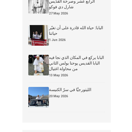
الرابع عشر وصرخة القدِّيس
شارل دي فوكو
27 May 2026
البابا: حياة الله قادرة على أن تغيّر
حياتنا
1 Jun 2026
البابا يركع في المكان الذي نجا فيه
البابا القديس يوحنا بولس الثاني
من محاولة اغتيال
13 May 2026
الليتورجيَّا في سرّ الكنيسة
20 May 2026