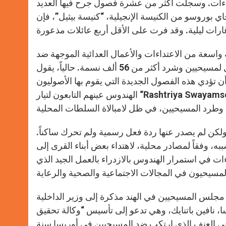
تداءات. وسجلت أكثر من عشرة فصول جرح فيها العديد
بوروسو من الكنيسة الإنجيلية، “كنيسة بيثيل”، فإن
سعة من الاعتداءات والأعمال العدائية الموجهة ضد
المسيحيين خلال عامي 2007 و2008، عندما دمر أكثر من 6600 منزل لمسيحيين وشرد أكثر من 56 ألف نسمة. حالياً، يقول
 تؤدي هذه الفصول الجديدة التي يقوم بها الأصوليون
الهندوس عينهم التابعون لتيار “Rashtriya Swayamsevak Sangh” والمسؤولون عن الاعتداءات العنيفة التي حصلت قبل
ولكن لم يصدر عنها ردة فعل رسمية ولم تحرك ساكناً.
ه، وفقاً لمصادر محلية، لاهتداء بعض أبناء القرى إلى
ت في استمرار الهندوس بالازدراء بالعمل الجيد الذي
جلس المسيحيين في الهند مذكرة إلى وزير الداخلية
سا، نافين باتنايك، وهي تدعو إلى تأسيس “وكالة تحقيق
 في العنف الذي ارتكب ضد المسيحيين في أوريسا سنة