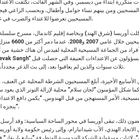
ات متكررة ابتداءً من ديسمبر. وفي الشهر الفائت، تكثفت الاع
لمسحيين ومن بينهم نساء حوامل وأطفال. وبحسب الراعي فيجاي 
المسيحيين تعرضوا للاعتداء والضرب في غارات ليلية. وقد فرت على الأقل أربع عائلات مذعورة.
ت أوريسا (شرق الهند) وبخاصة إقليم كاندمال، مسرح سلسلة وا
فراد من الجماعة المسيحية المحلية لفيدس أن هناك خشية من أن
ثلاث سنوات والذين لم يعاقبوا بعد، إلى بث الذعر مجدداً، وطرد المسيحيين، في ظل لامبالاة السلطات المحلية.
 الأسابيع الأخيرة، أبلغ المسيحيون الشرطة المحلية عن العنف، 
ما شكل المؤمنون “لجان سلام” محلية لإزالة التوتر الذي يعود سبب
مسيحية، الأمر المستهجن من قبل الهندوس. “يكمن دافع الاعتداءا
ينجزه المسيحيون في المجالات الاجتماعية والصحية والرعاية”.
ون ذلك، تبقى أوريسا في محور الساحة السياسية: وقد أرسل م
الاتحاد الهندي، الأب شيدانبارام، وإلى رئيس حكومة ولاية أوري
، لإثبات مسؤولية الشبكة الهندوسية المتطرفة “سانغ باريفار”