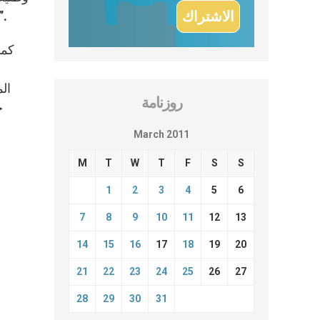
2008. وقال جون دايا، رئيس مجلس المسيحيين في الهند، أن “لا شك في أن عناصر سانغ باريفا
كما
ال
روزنامة
ح
March 2011
M
T
W
T
F
S
S
1
2
3
4
5
6
7
8
9
10
11
12
13
14
15
16
17
18
19
20
21
22
23
24
25
26
27
28
29
30
31