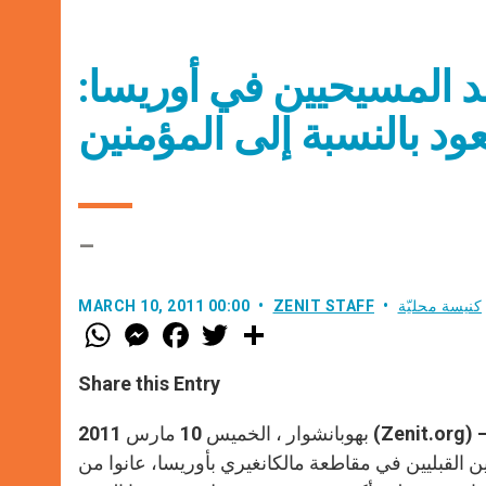
 المسيحيين في أوريسا:
ود بالنسبة إلى المؤمنين
–
كنيسة محليّة
ZENIT STAFF
MARCH 10, 2011 00:00
W
M
F
T
S
h
e
a
w
h
a
s
c
i
a
t
s
e
t
r
Share this Entry
s
e
b
t
e
A
n
o
e
p
g
o
r
بهوبانشوار ، الخميس 10 مارس 2011 (Zenit.org) –موجة جديدة من العنف المرتكب ضد المسيحيين بثت مجدداً الرعب
p
e
k
 القبليين في مقاطعة مالكانغيري بأوريسا، عانوا من
r