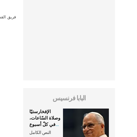
فريق القس
البابا فرنسيس
الإفخارستيّا
وصلاة السّاعات،
في كلّ أسبوع
وكلّ يوم، هما
النص الكامل