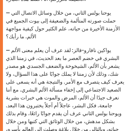
— يوحنا بولس الثاني، من خلال وسائل الاتصال التي
حملت صورته المتألمة والضعيفة إلى بيوت الجميع في
الأزمنة الأخيرة من حياته، علم الكثير حول كيفية مواجهة
الألم. ما رأيك؟
— يواكين نافارو-فالز: لقد عرف أن يعلم معنى الألم
البشري في خضم العصر ما بعد الحديث، في زمننا الذي
يشعر بأن الألم، الشيخوخة والضعف الجسدي هو مصدر
شك، وذلك لأن زمننا لا يملك جوابًا على هذا السؤال، ولا
يعرف كيف يتصرف مع الأمر. والنتيجة هي أنه يسعى على
الصعيد الاجتماعي إلى إخفاء مسألة الألم البشري. مع أننا
نعرف جيدًا أن الألم، المرض والموت هي خبرات بشرية
جامعة. فكل البشر، عاجلاً أم آجلاً يختبرون هذا البعد.
ويوحنا بولس الثاني عرف أن يقدم جوابًا رائعًا، وقام بذلك
بشكل مدهش، من خلال الوثائق التي كتبها ومن خلال
حياته، وبالتالي من خلال بلاغة وصلت إلى العالم بأسره،