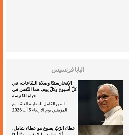
البابا فرنسيس
الإفخارستيّا وصلاة السّاعات، في
كلّ أسبوع وكلّ يوم، هما النَّفَس في
حياة الكنيسة
النص الكامل للمقابلة العامّة مع
المؤمنين يوم الأربعاء 5 آب 2026
عطاء الرّبّ يسوع هو عطاء شامل،
وأنّ عنايته بنا لا تغيب عنّا أبدًا