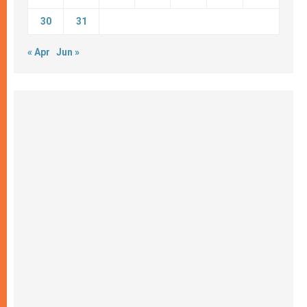
30
31
« Apr
Jun »