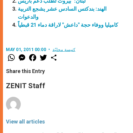
لبنان: "بيروت تطلب دعم باريس"
الهند: بندكتس السادس عشر يشجع التربية
والدعوات
كاميليا ووفاء حجة "داعش" لاراقة دماء 21 قبطياً
كنيسة محليّة
MAY 01, 2011 00:00
W
M
F
T
S
h
e
a
w
h
a
s
c
i
a
t
s
e
t
r
Share this Entry
s
e
b
t
e
A
n
o
e
p
g
o
r
ZENIT Staff
p
e
k
r
View all articles