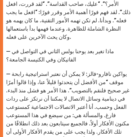
الأمر؟”. “عليك، صاحب القداسة”. “لقد قررت، افعل
ذلك”. لقد فهم فورًا أهمية الأمر وقرر فورًا: “افعل ما يجب
فعله”. وبدأنا. لم تكن تهمه الأمور التقنية. ما كان يهمه هو
النظرة الشاملة للظاهرة. وعندما فهمها بدأ باستعمالها
وكان يحث الآخرين على فعله.
— ماذا تغير بعد يوحنا بولس الثاني في التواصل في
الفاتيكان وفي الكنيسة الجامعة؟
— يواكين نافارو-فالز: لا يمكن أن نعتبر استراتيجية رابحة
موقف “من الأفضل أن يتحدثوا قليلاً عنا، وإذا قالوا أمرًا
غير صحيح فلنقم بالتصويب”. هذا الأمر هو فشل منذ البدء.
في دينامية وسائل الاتصال لا يمكننا أن نرتكز على ردات
الفعل وحسب. أنا أعتبر الاتصالات الاجتماعية كمستوعب
فارغ. والمسألة هي: من سيضع في هذا المستوعب
مكنون الأفكار أولاً. فالجميع سيتابعون بعد ذلك انطلاقًا من
تلك الأفكار. ولذا يجب على من يقدم الأفكار الأولى أن