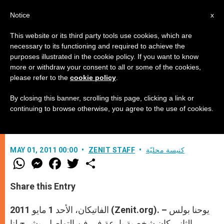
AR
Notice
x
This website or its third party tools use cookies, which are
necessary to its functioning and required to achieve the
purposes illustrated in the cookie policy. If you want to know
سر يوحنا بولس الثاني رجل التواصل
more or withdraw your consent to all or some of the cookies,
please refer to the
cookie policy
.
(2)
By closing this banner, scrolling this page, clicking a link or
continuing to browse otherwise, you agree to the use of cookies.
مقابلة مع يواكين نافارو-فالز
كنيسة محليّة
ZENIT STAFF
MAY 01, 2011 00:00
W
M
F
T
S
h
e
a
w
h
a
s
c
i
a
t
s
e
t
r
Share this Entry
s
e
b
t
e
A
n
o
e
p
g
o
r
الفاتيكان، الأحد 1 مايو 2011 (Zenit.org). – يوحنا بولس
p
e
k
r
الثاني كان شخصية بارعة في فن التواصل. يشرح لنا