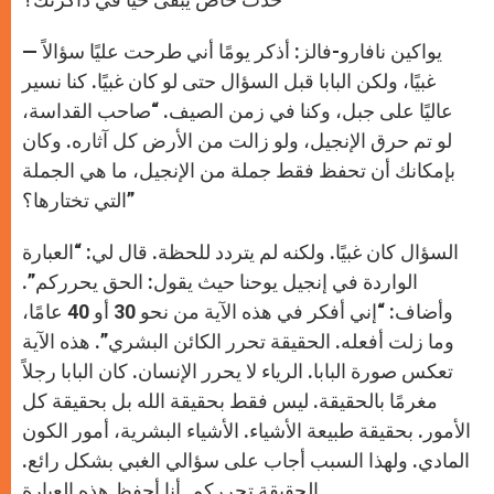
— يواكين نافارو-فالز: أذكر يومًا أني طرحت عليًا سؤالاً
غبيًا، ولكن البابا قبل السؤال حتى لو كان غبيًا. كنا نسير
عاليًا على جبل، وكنا في زمن الصيف. “صاحب القداسة،
لو تم حرق الإنجيل، ولو زالت من الأرض كل آثاره. وكان
بإمكانك أن تحفظ فقط جملة من الإنجيل، ما هي الجملة
التي تختارها؟”
السؤال كان غبيًا. ولكنه لم يتردد للحظة. قال لي: “العبارة
الواردة في إنجيل يوحنا حيث يقول: الحق يحرركم”.
وأضاف: “إني أفكر في هذه الآية من نحو 30 أو 40 عامًا،
وما زلت أفعله. الحقيقة تحرر الكائن البشري”. هذه الآية
تعكس صورة البابا. الرياء لا يحرر الإنسان. كان البابا رجلاً
مغرمًا بالحقيقة. ليس فقط بحقيقة الله بل بحقيقة كل
الأمور. بحقيقة طبيعة الأشياء. الأشياء البشرية، أمور الكون
المادي. ولهذا السبب أجاب على سؤالي الغبي بشكل رائع.
الحقيقة تحرركم. أنا أحفظ هذه العبارة.