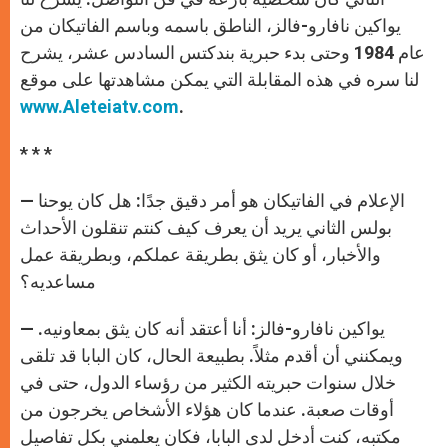
يواكين نافارو-فالز، الناطق باسمه وباسم الفاتيكان من
عام 1984 وحتى بدء حبرية بندكتس السادس عشر، يشرح
لنا سره في هذه المقابلة التي يمكن مشاهدتها على موقع
www.Aleteiatv.com
.
* * *
— الإعلام في الفاتيكان هو أمر دقيق جدًا: هل كان يوحنا
بولس الثاني يريد أن يعرف كيف كنتم تنقلون الأحداث
والأخبار، أو كان يثق بطريقة عملكم، وبطريقة عمل
مساعديه؟
— يواكين نافارو-فالز: أنا أعتقد أنه كان يثق بمعاونيه.
ويمكنني أن أقدم مثلاً. بطبيعة الحال، كان البابا قد تلقى
خلال سنوات حبريته الكثير من رؤساء الدول، حتى في
أوقات صعبة. عندما كان هؤلاء الأشخاص يخرجون من
مكتبه، كنت أدخل لدى البابا، فكان يعلمني بكل تفاصيل