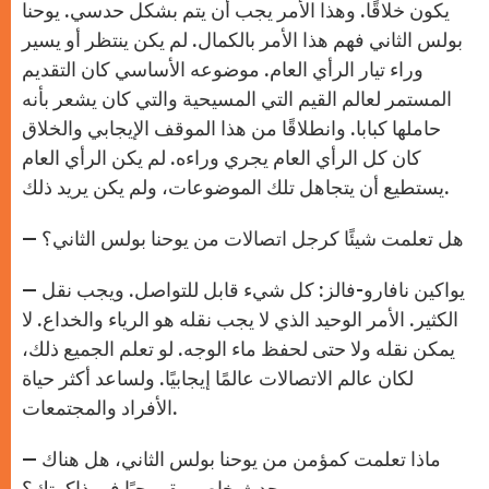
يكون خلاقًا. وهذا الأمر يجب أن يتم بشكل حدسي. يوحنا
بولس الثاني فهم هذا الأمر بالكمال. لم يكن ينتظر أو يسير
وراء تيار الرأي العام. موضوعه الأساسي كان التقديم
المستمر لعالم القيم التي المسيحية والتي كان يشعر بأنه
حاملها كبابا. وانطلاقًا من هذا الموقف الإيجابي والخلاق
كان كل الرأي العام يجري وراءه. لم يكن الرأي العام
يستطيع أن يتجاهل تلك الموضوعات، ولم يكن يريد ذلك.
— هل تعلمت شيئًا كرجل اتصالات من يوحنا بولس الثاني؟
— يواكين نافارو-فالز: كل شيء قابل للتواصل. ويجب نقل
الكثير. الأمر الوحيد الذي لا يجب نقله هو الرياء والخداع. لا
يمكن نقله ولا حتى لحفظ ماء الوجه. لو تعلم الجميع ذلك،
لكان عالم الاتصالات عالمًا إيجابيًا. ولساعد أكثر حياة
الأفراد والمجتمعات.
— ماذا تعلمت كمؤمن من يوحنا بولس الثاني، هل هناك
حدث خاص يبقى حيًا في ذاكرتك؟