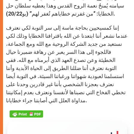
سيامته يُمنحُ نعمة الروح القدس وهذا يعطيه سلطان حل
الخطايا: “من غفرتم خطاياهم تُغفر لهم” (يو20/22).
إننا كمسيحيين بحاجة ماسة إلى سر التوبة لكي نعترف
عندما نشعر أننا ابتعدنا عن الله باقترافنا الخطايا وذلك لكي
نستعيد من جديد الشركة الروحية مع الله ومع الجماعة،
فاللجوء إلى هذا السر يعبر عن رهافة ضميرنا حيال
الخطيئة وعن تصدع العهد الذي أبرمناه مع الله. ففي
التوبة نعترف أننا ضللنا الطريق إلى الحياة الأبدية وأننا
استسلمنا لعبودية شهواتنا ورغباتنا السيئة. في التوبة أيضا
نعترف بعجزنا الشخصي بأننا غير قادرين وحدنا على
تخطي الفخاخ التي نصبناها لأنفسنا ونعترف بعدم إمكانيتنا
مداواة العلل التي أصابتنا جراء خطايانا.