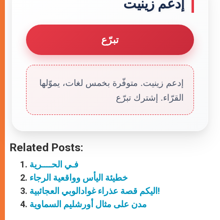
إدعم زينيت
تبرّع
إدعم زينيت. متوفّرة بخمس لغات، يموّلها
القرّاء. إشترك تبرّع
Related Posts:
فـي الحــــرية
خطيئة اليأس وواقعية الرجاء
اليكم قصة عذراء غوادالوبي العجائبية!
مدن على مثال أورشليم السماوية