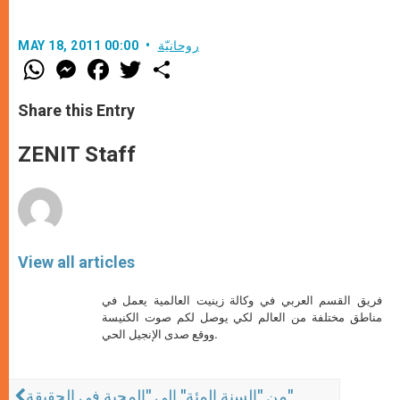
روحانيّة
MAY 18, 2011 00:00
W
M
F
T
S
h
e
a
w
h
a
s
c
i
a
t
s
e
t
r
Share this Entry
s
e
b
t
e
A
n
o
e
p
g
o
r
ZENIT Staff
p
e
k
r
View all articles
فريق القسم العربي في وكالة زينيت العالمية يعمل في
مناطق مختلفة من العالم لكي يوصل لكم صوت الكنيسة
ووقع صدى الإنجيل الحي.
من "السنة المئة" إلى "المحبة في الحقيقة"