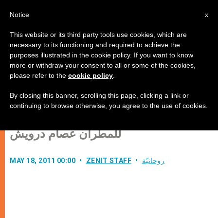
AR
Notice
x
This website or its third party tools use cookies, which are
necessary to its functioning and required to achieve the
purposes illustrated in the cookie policy. If you want to know
"جئت ليكون لهم الحياة ولتكون بوفرة"
more or withdraw your consent to all or some of the cookies,
please refer to the
cookie policy
.
(21)
By closing this banner, scrolling this page, clicking a link or
continuing to browse otherwise, you agree to the use of cookies.
أسرار الكنيسة: سلسلة عن الأسرار
للمطران عصام درويش
روحانيّة
ZENIT STAFF
MAY 18, 2011 00:00