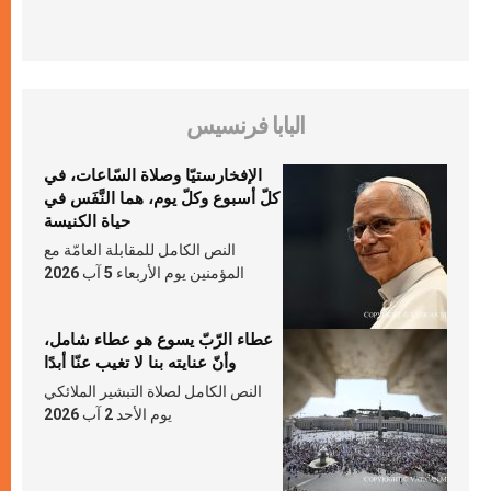
البابا فرنسيس
الإفخارستيّا وصلاة السّاعات، في
كلّ أسبوع وكلّ يوم، هما النَّفَس في
حياة الكنيسة
النص الكامل للمقابلة العامّة مع
المؤمنين يوم الأربعاء 5 آب 2026
عطاء الرّبّ يسوع هو عطاء شامل،
وأنّ عنايته بنا لا تغيب عنّا أبدًا
النص الكامل لصلاة التبشير الملائكي
يوم الأحد 2 آب 2026