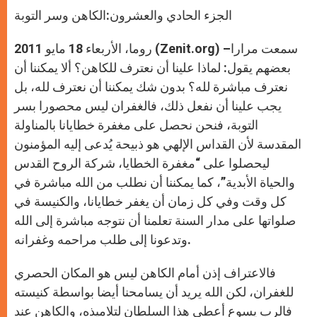
A
n
o
e
p
g
o
r
الجزء الحادي والعشرون:الكاهن وسر التوبة
p
e
k
r
روما، الأربعاء 18 مايو 2011 (Zenit.org) –سمعت مرارا
بعضهم يقول: لماذا علينا أن نعترف للكاهن؟ ألا يمكننا أن
نعترف مباشرة لله؟ بدون شك يمكننا أن نعترف لله، بل
يجب علينا أن نفعل ذلك، فالغفران ليس محصورا بسر
التوبة، فنحن نحصل على مغفرة خطايانا بالمناولة
المقدسة لأن القداس الإلهي هو ذبيحة يُدعى إليه المؤمنون
ليحصلوا على “مغفرة الخطايا، شركة الروح القدس
والحياة الأبدية”، كما يمكننا أن نطلب من الله مباشرة في
كل وقت وفي كل زمان أن يغفر خطايانا، والكنيسة في
صلواتها على مدار السنة تعلمنا أن نتوجه مباشرة إلى الله
وتدعونا إلى طلب مراحمه وغفرانه.
فالاعتراف إذن أمام الكاهن ليس هو المكان الحصري
للغفران، لكن الله يريد أن يسامحنا أيضا بواسطة كنيسته
فالرب يسوع أعطى هذا السلطان لتلاميذه، والكاهن عند