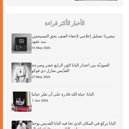
الأخبار الأكثر قراءة
نيجيريا: تضليل إعلامي لإخفاء العنف بحق المسيحيين
منذ عقود
15 May 2026
العبوديَّة بين اعتذار البابا لاوُن الرابع عشر وصرخة
القدِّيس شارل دي فوكو
27 May 2026
البابا: حياة الله قادرة على أن تغيّر حياتنا
1 Jun 2026
البابا يركع في المكان الذي نجا فيه البابا القديس يوحنا
بولس الثاني من محاولة اغتيال