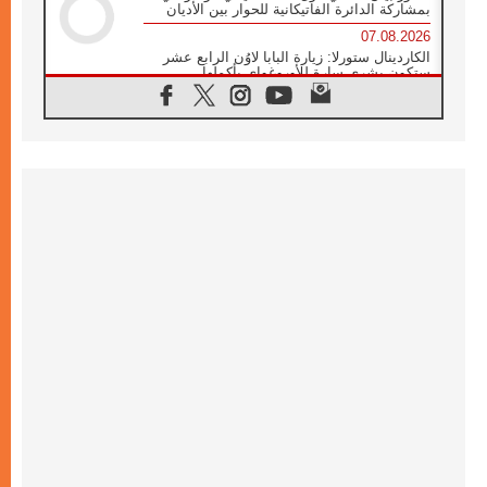
بمشاركة الدائرة الفاتيكانية للحوار بين الأديان
07.08.2026
الكاردينال ستورلا: زيارة البابا لاوُن الرابع عشر
ستكون بشرى سارة للأوروغواي بأكملها
07.08.2026
الفاتيكان يعلن برنامج الزيارة الرسولية للبابا لاوُن
الرابع عشر إلى فرنسا
07.08.2026
في الذكرى الـ ٨١ لحادثة هيروشيما الكنيسة في
اليابان تنظم ١٠ أيام للصلاة على نية السلام
07.08.2026
الكنيسة في الأوروغواي: زيارة البابا ستعزز
الإيمان والرجاء
06.08.2026
الاجتماع الشهري للمطارنة الموارنة
06.08.2026
الكاردينال روسي: زيارة البابا لاوُن إلى الأرجنتين
هي تكريم للبابا فرنسيس
06.08.2026
زيارة البابا إلى البيرو ستكون زمن نعمة ومصالحة
ورجاء