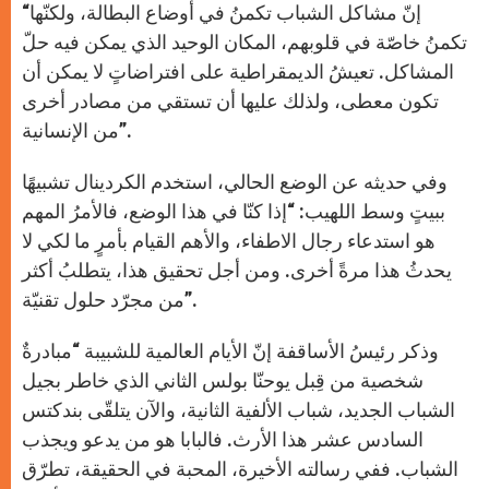
“إنّ مشاكل الشباب تكمنُ في أوضاع البطالة، ولكنّها
تكمنُ خاصّة في قلوبهم، المكان الوحيد الذي يمكن فيه حلّ
المشاكل. تعيشُ الديمقراطية على افتراضاتٍ لا يمكن أن
تكون معطى، ولذلك عليها أن تستقي من مصادر أخرى
من الإنسانية”.
وفي حديثه عن الوضع الحالي، استخدم الكردينال تشبيهًا
ببيتٍ وسط اللهيب: “إذا كنّا في هذا الوضع، فالأمرُ المهم
هو استدعاء رجال الاطفاء، والأهم القيام بأمرٍ ما لكي لا
يحدثُ هذا مرةً أخرى. ومن أجل تحقيق هذا، يتطلبُ أكثر
من مجرّد حلول تقنيّة”.
وذكر رئيسُ الأساقفة إنّ الأيام العالمية للشبيبة “مبادرةٌ
شخصية من قِبل يوحنّا بولس الثاني الذي خاطر بجيل
الشباب الجديد، شباب الألفية الثانية، والآن يتلقّى بندكتس
السادس عشر هذا الأرث. فالبابا هو من يدعو ويجذب
الشباب. ففي رسالته الأخيرة، المحبة في الحقيقة، تطرّق