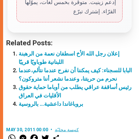
إدعم زينيت. متوفّرة بخمس لغات، يموّلها
القرّاء. إشترك تبرّع
Related Posts:
إعلان رجل الله الأخ اسطفان نعمة من الرهبنة
اللبنانية طوباويًا قريبًا
البابا للسجناء: كيف يمكننا أن نفرح عندما نتألم،عندما
نحرم من حريتنا، وعندما نشعر أننا متروكون؟
رئيس أساقفة عراقي يطلب من أوباما حماية حقوق
الأقليات في العراق
بروباغاندا داعشية… بالروسية
كنيسة محليّة
MAY 30, 2011 00:00
W
M
F
T
S