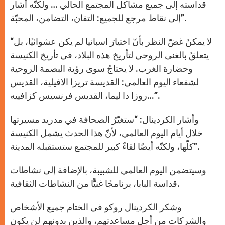
قداسته إلى جميع مشاكل المجتمع الحالي … ولكنّه أشار
إلى نقاط مرجع للجميع: التفان، التضامن، المحبّة”.
“لا يمكنُ غضّ النظر بأنّ اختيارَ اسبانيا لم يكن عشوائيًا، بل
يتعلقُ بالغنى الروحي لتأريخ هذه البلاد، في تأريخ الكنيسة
وحضارة الغرب. لا يحتاجُ سوى رؤية البصمة الروحية
لشفعاء اليوم العالمي: القديسة تريزا الافيلية، القديس
روزا دا ليما، القديس فرنسيس كزافييه…”.
وأشار الكردينال: “ستغيّرُ الصحافة في مدريد مسيرتها
خلال أيام اليوم العالمي، لأنّ هذا الحدث يشمل الكنيسة
كلّها، ولكنّه أيضًا لقاءٌ كبير للمجتمع ستستقبله المدينة”.
وسيتضمن اليوم العالمي للشبيبة، بالإضافة إلى نشاطات
قداسة البابا، برنامجًا غنيًّا من النشاطات الثقافية.
وشكر الكردينال روكو في الختام جميع الأشخاص
والشركات من أجل مساعدتهم، والذين بدونهم لن يكون