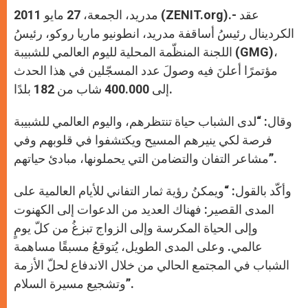
A
n
o
e
p
g
o
r
مدريد، الجمعة، 27 مايو 2011 (ZENIT.org).- عقد
p
e
k
r
الكردينال رئيسُ أساقفة مدريد، انطونيو ماريا روكو، رئيسُ
اللجنة المنظّمة المحلية لليوم العالمي للشبيبة (GMG)،
مؤتمرًا أعلنَ فيه وصولَ عدد المسجّلين في هذا الحدث
إلى 400.000 شاب من 182 بلدًا.
وقال: “لدى الشباب حياة تنتظرهم، واليوم العالمي للشبيبة
فرصة لكي ينيرهم المسيح ويكتشفوا في قلوبهم وفي
مشاعر التفان والتضامن التي يحملونها، مبادئ حياتهم”.
وأكّد بالقول: “ويمكنُ رؤية ثمار التفاني للأيام العالمية على
المدى القصير: فهناك العديد من الدعوات إلى الكهنوت
وإلى الحياة المكرسة وإلى الزواج تبزغُ من كلّ يومٍ
عالمي. وعلى المدى الطويل، يُتوقعُ مسبقًا مساهمة
الشباب في المجتمع الحالي من خلال الاندفاع لحلّ الأزمة
وتشجيع مسيرة السلام”.