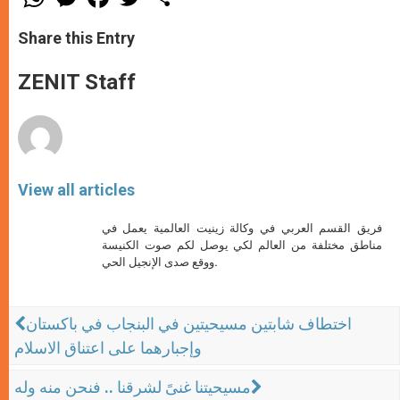
h
e
a
w
h
a
s
c
i
a
t
s
e
t
r
Share this Entry
s
e
b
t
e
A
n
o
e
p
g
o
r
ZENIT Staff
p
e
k
r
View all articles
فريق القسم العربي في وكالة زينيت العالمية يعمل في
مناطق مختلفة من العالم لكي يوصل لكم صوت الكنيسة
ووقع صدى الإنجيل الحي.
اختطاف شابتين مسيحيتين في البنجاب في باكستان
وإجبارهما على اعتناق الاسلام
مسيحيتنا غنىً لشرقنا .. فنحن منه وله