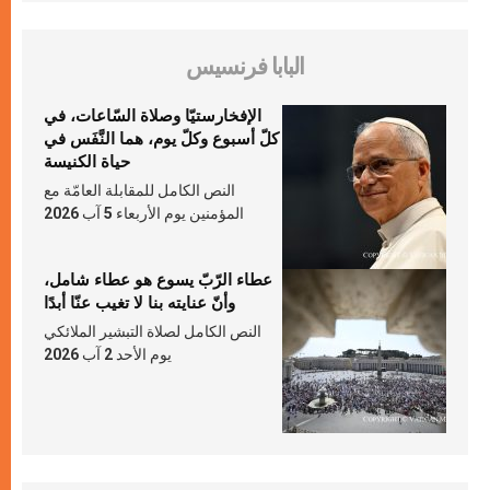
البابا فرنسيس
الإفخارستيّا وصلاة السّاعات، في
كلّ أسبوع وكلّ يوم، هما النَّفَس في
حياة الكنيسة
النص الكامل للمقابلة العامّة مع
المؤمنين يوم الأربعاء 5 آب 2026
عطاء الرّبّ يسوع هو عطاء شامل،
وأنّ عنايته بنا لا تغيب عنّا أبدًا
النص الكامل لصلاة التبشير الملائكي
يوم الأحد 2 آب 2026