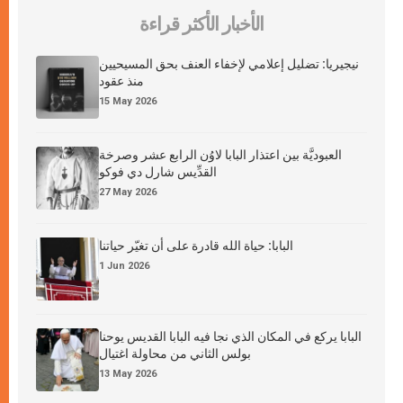
الأخبار الأكثر قراءة
نيجيريا: تضليل إعلامي لإخفاء العنف بحق المسيحيين
منذ عقود
15 May 2026
العبوديَّة بين اعتذار البابا لاوُن الرابع عشر وصرخة
القدِّيس شارل دي فوكو
27 May 2026
البابا: حياة الله قادرة على أن تغيّر حياتنا
1 Jun 2026
البابا يركع في المكان الذي نجا فيه البابا القديس يوحنا
بولس الثاني من محاولة اغتيال
13 May 2026