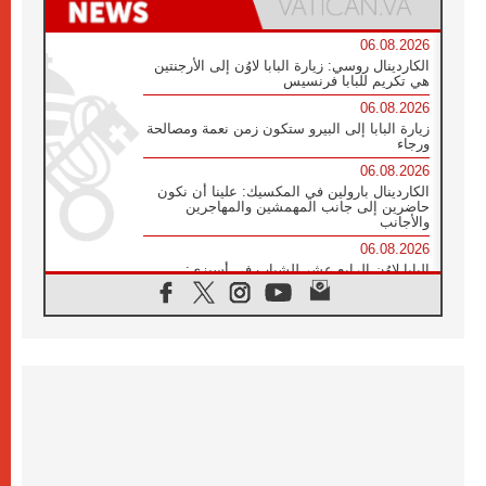
06.08.2026
الكاردينال روسي: زيارة البابا لاوُن إلى الأرجنتين
هي تكريم للبابا فرنسيس
06.08.2026
زيارة البابا إلى البيرو ستكون زمن نعمة ومصالحة
ورجاء
06.08.2026
الكاردينال بارولين في المكسيك: علينا أن نكون
حاضرين إلى جانب المهمشين والمهاجرين
والأجانب
06.08.2026
البابا لاوُن الرابع عشر للشباب في أسيزي:
"أوروبا والعالم يبحثان اليوم عن قديسين جُدد
فيكم"
06.08.2026
البابا في أسيزي يتحدث إلى الشباب المشاركين
في لقاء الشباب الفرنسيسكاني
05.08.2026
في مقابلته العامة مع المؤمنين البابا لاوُن الرابع
عشر يواصل الحديث عن الدستور في الليتورجيا
المقدسة مسلطا الضوء على صلاة الكنيسة
05.08.2026