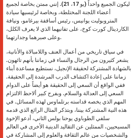
ليكون الجميع واحداً (يو 17، 21). إنني ممتن بخاصة لجميع
أعضاء اللجنة المختلطة، وبخاصة لرئيسيها سيادة
المتروبوليت يوانيس، رئيس أساقفة بيرغامو، ونيافة
الكاردينال كورت كوخ، على تفانيهما الذي لا يعرف الكلل،
وعلى صبرهما وجدارتهما.
في سياق تاريخي من أعمال العنف واللامبالاة والأنانية،
يشعر كثيرون من الرجال والنساء في زماننا بأنهم تائهون.
بالشهادة المشتركة لحقيقة الإنجيل، نستطيع مساعدة أبناء
زماننا على إعادة اكتشاف الدرب المرشدة إلى الحقيقة.
ففي الواقع أن السعي إلى الحقيقة هو أيضاً على الدوام
السعي إلى العدالة والسلام. وبفرح كبير ألاحظ الالتزام
المهم الذي يخصه قداسته برتلماوس لهذه المسائل. في
هذه النية المشتركة بيننا، وبتذكر المثال الرائع الذي قدمه
سلفي الطوباوي يوحنا بولس الثاني، أدعو الإخوة
المسيحيين، الممثلين عن التقاليد الدينية الأخرى في العالم
والشخصيات من عالم الثقافة والعلوم إلى المشاركة في