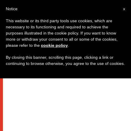
AR
Notice
x
This website or its third party tools use cookies, which are
necessary to its functioning and required to achieve the
purposes illustrated in the cookie policy. If you want to know
كلمة البابا بمناسبة زيارة وفد
more or withdraw your consent to all or some of the cookies,
please refer to the
cookie policy
.
بطريركية القسطنطينية المسكونية
By closing this banner, scrolling this page, clicking a link or
continuing to browse otherwise, you agree to the use of cookies.
“فلتصبح شركتنا وحدة تامة”