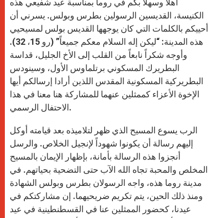
أهلاً وسهلاً بكم في روما بمناسبة عيد شفيعي هذه
الكنيسة، القديسين الرسولين بطرس وبولس. يسرني أن
أحييكم بالكلمات التي كان يوجهها القديس بولس لمسيحيي
هذه المدينة: “ليكن إله السلام معكم جميعاً” (رو 15، 32).
وأوجه شكراً نابعاً من القلب إلى الأخ الجليل، قداسة
البطريرك المسكوني برتلماوس الأول، وسينودس
البطريركية المسكونية المقدس اللذين أرادا إرسالكم أيها
الإخوة الأعزاء كممثلين عنهما للمشاركة هنا معنا في هذا
الاحتفال الرسمي.
الرب يسوع المسيح الذي ظهر لتلاميذه بعد قيامته أوكل
إليهم رسالة أن يكونوا شهوداً لإنجيل الخلاص. والرسل
أنجزوا هذه الرسالة بأمانة، بإظهار الإيمان بالمسيح
المخلص والمحبة تجاه الله الآب حتى التضحية بحياتهم. في
مدينة روما هذه، واجه الرسولان بطرس وبولس الشهادة
ومنذ ذلك الحين، يتم تكريم ضريحيهما. إن مشاركتكم في
عيدنا، كحضور الممثلين عنا في القسطنطينية في عيد