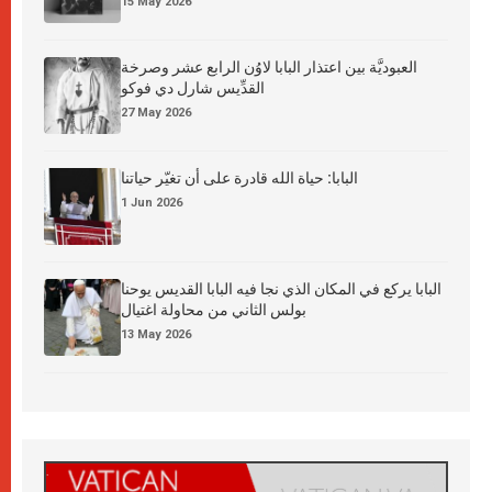
15 May 2026
العبوديَّة بين اعتذار البابا لاوُن الرابع عشر وصرخة
القدِّيس شارل دي فوكو
27 May 2026
البابا: حياة الله قادرة على أن تغيّر حياتنا
1 Jun 2026
البابا يركع في المكان الذي نجا فيه البابا القديس يوحنا
بولس الثاني من محاولة اغتيال
13 May 2026