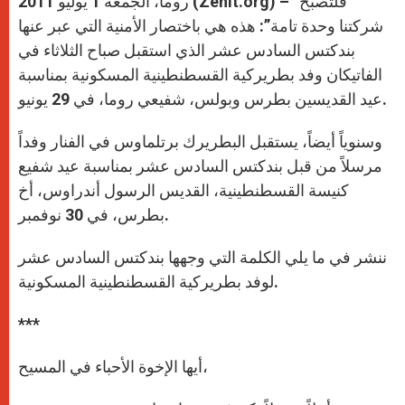
روما، الجمعة 1 يوليو 2011 (Zenit.org) – “فلتصبح
p
e
k
r
شركتنا وحدة تامة”: هذه هي باختصار الأمنية التي عبر عنها
بندكتس السادس عشر الذي استقبل صباح الثلاثاء في
الفاتيكان وفد بطريركية القسطنطينية المسكونية بمناسبة
عيد القديسين بطرس وبولس، شفيعي روما، في 29 يونيو.
وسنوياً أيضاً، يستقبل البطريرك برتلماوس في الفنار وفداً
مرسلاً من قبل بندكتس السادس عشر بمناسبة عيد شفيع
كنيسة القسطنطينية، القديس الرسول أندراوس، أخ
بطرس، في 30 نوفمبر.
ننشر في ما يلي الكلمة التي وجهها بندكتس السادس عشر
لوفد بطريركية القسطنطينية المسكونية.
***
أيها الإخوة الأحباء في المسيح،