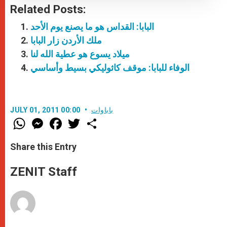
Related Posts:
البابا: القداس هو ما يصنع يوم الأحد
ملك الأردن زار البابا
ميلاد يسوع هو عطية الله لنا
الوفاء للبابا: موقف كاثوليكي بسيط وأساسي
باباوات
JULY 01, 2011 00:00
W
M
F
T
S
h
e
a
w
h
a
s
c
i
a
t
s
e
t
r
Share this Entry
s
e
b
t
e
A
n
o
e
p
g
o
r
ZENIT Staff
p
e
k
r