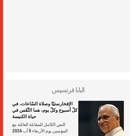
البابا فرنسيس
الإفخارستيّا وصلاة السّاعات، في
كلّ أسبوع وكلّ يوم، هما النَّفَس في
حياة الكنيسة
النص الكامل للمقابلة العامّة مع
المؤمنين يوم الأربعاء 5 آب 2026