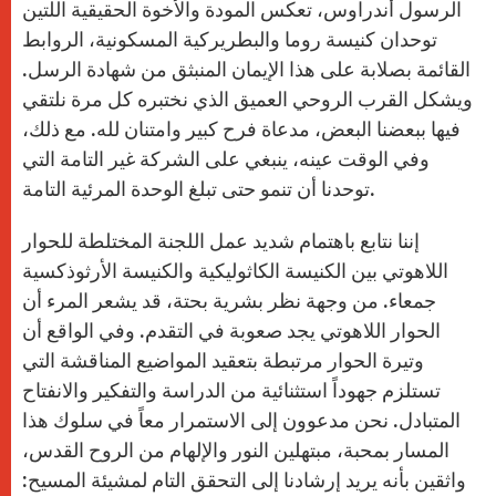
الرسول أندراوس، تعكس المودة والأخوة الحقيقية اللتين
توحدان كنيسة روما والبطريركية المسكونية، الروابط
القائمة بصلابة على هذا الإيمان المنبثق من شهادة الرسل.
ويشكل القرب الروحي العميق الذي نختبره كل مرة نلتقي
فيها ببعضنا البعض، مدعاة فرح كبير وامتنان لله. مع ذلك،
وفي الوقت عينه، ينبغي على الشركة غير التامة التي
توحدنا أن تنمو حتى تبلغ الوحدة المرئية التامة.
إننا نتابع باهتمام شديد عمل اللجنة المختلطة للحوار
اللاهوتي بين الكنيسة الكاثوليكية والكنيسة الأرثوذكسية
جمعاء. من وجهة نظر بشرية بحتة، قد يشعر المرء أن
الحوار اللاهوتي يجد صعوبة في التقدم. وفي الواقع أن
وتيرة الحوار مرتبطة بتعقيد المواضيع المناقشة التي
تستلزم جهوداً استثنائية من الدراسة والتفكير والانفتاح
المتبادل. نحن مدعوون إلى الاستمرار معاً في سلوك هذا
المسار بمحبة، مبتهلين النور والإلهام من الروح القدس،
واثقين بأنه يريد إرشادنا إلى التحقق التام لمشيئة المسيح: