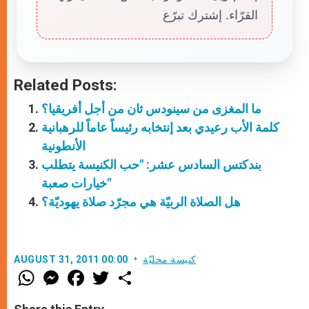
القرّاء. إشترك تبرّع
Related Posts:
ما المغزى من سينودس ثان من أجل أفريقيا؟
كلمة الأب رعيدي بعد إنتخابه رئيساً عاماً للرهبانية
الأنطونية
بندكتس السادس عشر: "حب الكنيسة يتطلب
خيارات صعبة"
هل الصلاة الربيّة هي مجرّد صلاة يهوديّة؟
كنيسة محليّة
AUGUST 31, 2011 00:00
W
M
F
T
S
h
e
a
w
h
a
s
c
i
a
t
s
e
t
r