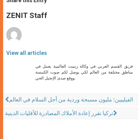
Share this Entry
s
e
b
t
e
A
n
o
e
p
g
o
r
ZENIT Staff
p
e
k
r
View all articles
فريق القسم العربي في وكالة زينيت العالمية يعمل في
مناطق مختلفة من العالم لكي يوصل لكم صوت الكنيسة
ووقع صدى الإنجيل الحي.
الفيليبين: مليون مسبحة وردية من أجل السلام في العالم
تركيا تقرر إعادة الأملاك المصادرة للأقليات الدينية