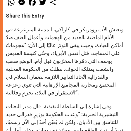
h
e
a
w
h
a
s
c
i
a
t
s
e
t
r
Share this Entry
s
e
b
t
e
A
n
o
e
p
g
o
r
ويعيش الأب رودريكز في كاراكي، المدينة المتزعزعة في
p
e
k
r
الأيام الماضية بالعديد من الهجمات وأعمال العنف ضدّ
أماكن العبادة، وحيث يبقى التوترُ عاليًا إلى الآن: “هجوماتٌ
على المساجد، قتل أنفس الأبرياء، وحتّى كنيسة القديس
يوسف التي دمّرها المخرّبون قبل أيام. الوضع صعب
والشعب يمتلكه الخوف. نطلبُ من الحكومة المحلية
والفدرالية اتّخاذ التدابير اللازمة لضمان السلام في
المجتمع ومحاربة المجاميع الإرهابية التي تنوي زعزعة
الاستقرار في البلاد، بحزمٍ وفعّالية”.
وفي إشارة إلى السلطة التنفيذية، قال مدير البعثات
التبشيرية الحبرية: “وعدت الحكومة بوزيرٍ فدرالي جديد
للتناسق بين الأديان، ولكن لم يُعيّن أحدٌ إلى الآن رسميًا.
نريدُ أن نرى الواقع وليس مجرّد تصريحات، وعلى أمل أن