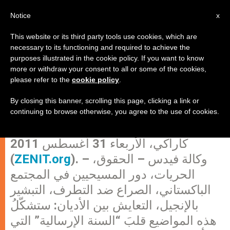
AR
Notice
x
This website or its third party tools use cookies, which are
necessary to its functioning and required to achieve the
purposes illustrated in the cookie policy. If you want to know
باكتسان: السنة الإرسالية تركز على
more or withdraw your consent to all or some of the cookies,
please refer to the
cookie policy
.
دور المسيحيين وحقوق الأقليات
الدينية
By closing this banner, scrolling this page, clicking a link or
continuing to browse otherwise, you agree to the use of cookies.
كاراكي، الأربعاء 31 أغسطس 2011
). – وكالة فيدس – الحقوق،
ZENIT.org
(
الحريات، دور المسيحيين في المجتمع
الباكستاني، الصراع ضد التطرف، التبشير
بالإنجيل، التعايش بين الأديان: ستشكّلُ
هذه المواضيع قلبَ “السنة الإرسالية” التي