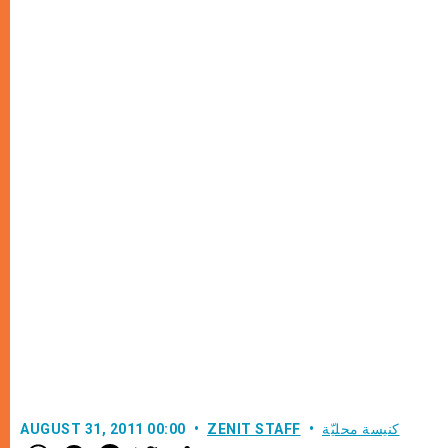
كنيسة محليّة
ZENIT STAFF
AUGUST 31, 2011 00:00
W
M
F
T
S