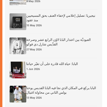
8 May 2026
نيجيريا: تضليل إعلامي لإخفاء العنف بحق المسيحيين
منذ عقود
15 May 2026
العبوديَّة بين اعتذار البابا لاوُن الرابع عشر وصرخة
القدِّيس شارل دي فوكو
27 May 2026
البابا: حياة الله قادرة على أن تغيّر حياتنا
1 Jun 2026
البابا يركع في المكان الذي نجا فيه البابا القديس يوحنا
بولس الثاني من محاولة اغتيال
13 May 2026