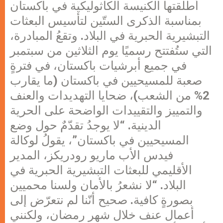
أطلقتها الكنيسة الكاثوليكية في باكستان
بمناسبة الذكرى الستّين لتأسيس البعثات
التبشيرية الحبرية في البلاد. وتقعُ المبادرة،
التي ستُفتتح رسميًا يوم الثلاثين من سبتمبر
في جميع أبرشيات باكستان، في فترةٍ
صعبة للمسيحيين في باكستان (ما يقارب
2% من الشعب)، ضحايا التهديدات والعنف
والتمييز والتقييدات الواضحة على الحرية
الدينية. “لا يوجدُ تقدّمٌ حول وضع
المسيحيين في باكستان”، يقولُ لوكالة
فيدس الأب ماريو رودريكز، المدير
الأقليمي للبعثات التبشيرية الحبرية في
البلاد. “لا نشعرُ بالأمان ولسنا محميين
بصورةٍ كافية. صحيح أنّنا لم نتعرّض إلى
أعمال عنف خلال شهر رمضان، ولكنني