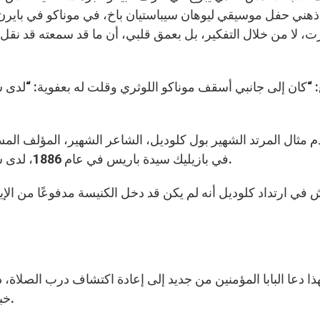
ذهني حفل موسيقي ليوهان سيباستيان باخ، في موناكو في بايرن، ب
، لا من خلال التفكير، بل بعمق قلبي، أن ما قد سمعته قد نقل 
: “كان إلى جانبي أسقف موناكو اللوثري وقلت له بعفوية: “لدى س
م مثال المرتد الشهير بول كلوديل، الشاعر الشهير، المؤلف ا
في بازيليك سيدة باريس في عام 1886، لدى سماعه لنشيد “تعظم نفسي الرب” خلال قداس الميلاد.
 في ارتداد كلوديل أنه لم يكن قد دخل الكنيسة مدفوعًا من الإ
ذا دعا البابا المؤمنين من جديد إلى إعادة اكتشاف درب الصلاة،
خبرة الجمال في إطار الغنى الروحي، لا الثقافي وحسب.