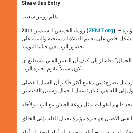
t
s
e
t
r
Share this Entry
s
e
b
t
e
A
n
o
e
p
g
o
r
بقلم روبير شعيب
p
e
k
r
). – تلمع تعاليم البابا بندكتس السادس عشر مؤخرًا بخواطر عميقة ومؤثرة
ZENIT.org
روما، الخميس 1 سبتمبر 2011 (
بشكل خاص على تعليم الصلاة المسيحية والتنبيه على
حضور الرب في حياتنا اليومية.
الجمال”، فأشار إلى كيف أن التعبير الفني يستطيع أن
يكون سبيلاً لنقوم بخبرة الرب.
دينال يصرح: إني مقتنع أكثر فأكثر أن السبل الفضلى
فكم أن شعرتم – أمام منحوتة، أو أمام لوحة، أو أمام