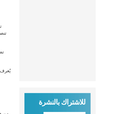
تنصب
تط
يُعرف 
للاشتراك بالنشرة
من هذ