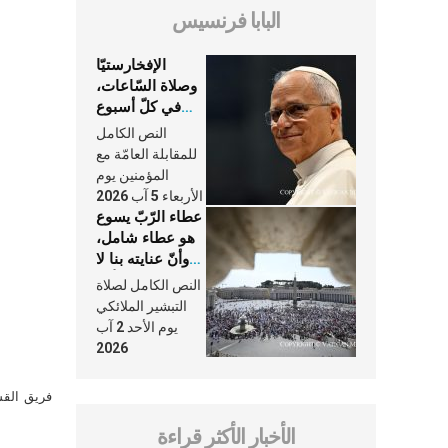
البابا فرنسيس
الإفخارستيّا
وصلاة السّاعات،
في كلّ أسبوع
وكلّ يوم، هما
النص الكامل
النَّفَس في حياة
للمقابلة العامّة مع
الكنيسة
المؤمنين يوم
الأربعاء 5 آب 2026
عطاء الرّبّ يسوع
هو عطاء شامل،
وأنّ عنايته بنا لا
تغيب عنّا أبدًا
النص الكامل لصلاة
التبشير الملائكي
يوم الأحد 2 آب
2026
فريق القس
الأخبار الأكثر قراءة