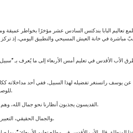
ّ مباشرة في خانة العيش المسيحي والتطبيق اليومي، إذ تركز 
رق الأب الأقدس في تعليم أمس الأربعاء إلى ما يُعرف بـ “سبيل 
عن يوسف راتسنغر تفضيله لهذا السبيل. ففي أحد مداخلاته ككار
للوصول إلى الله هي اثنتان: سبيل الجمال وسبيل القديسين.
القديسون يجذبون أنظارنا نحو جمال الله، وهم بحد ذاتهم أيقونات تمثل روعة العيش مع الرب ولأجله.
والجمال الحقيقي، التعبير الفني الأصيل هو خبرة مؤثرة تحمل القلب إلى الخالق.
ا المنطلق قال الأب الأقدس في مطلع تعليم الأربعاء: “ربما صاد