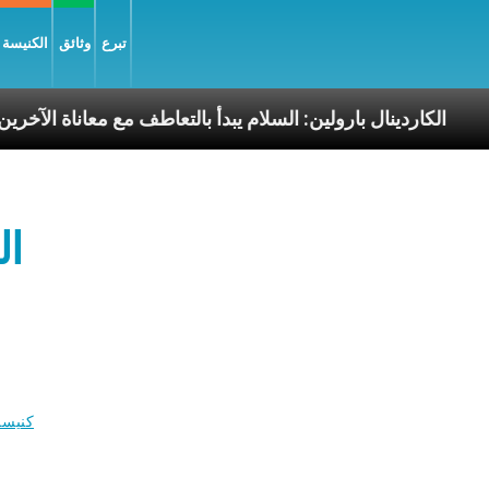
تبرع
وثائق
الكنيسة و
رسوليّة
الكاردينال بارولين: السلام يبدأ بالتعاطف مع مع
ال
كنيسة