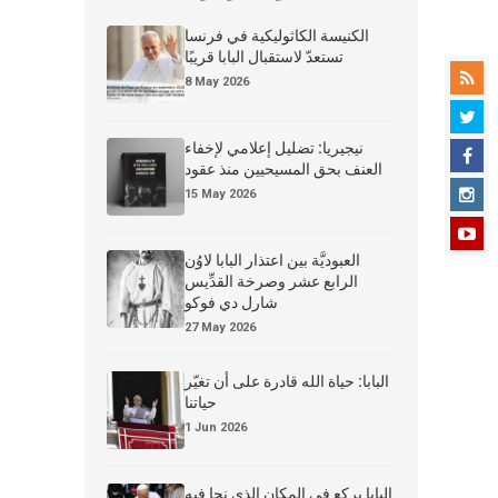
الكنيسة الكاثوليكية في فرنسا
تستعدّ لاستقبال البابا قريبًا
8 May 2026
نيجيريا: تضليل إعلامي لإخفاء
العنف بحق المسيحيين منذ عقود
15 May 2026
العبوديَّة بين اعتذار البابا لاوُن
الرابع عشر وصرخة القدِّيس
شارل دي فوكو
27 May 2026
البابا: حياة الله قادرة على أن تغيّر
حياتنا
1 Jun 2026
البابا يركع في المكان الذي نجا فيه