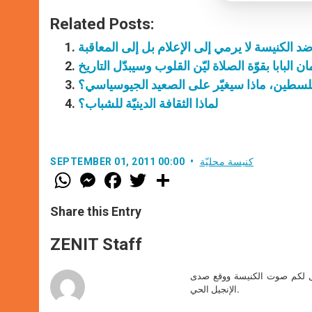
Related Posts:
د الكنيسة لا يرمي إلى الإعلام بل إلى المعاقبة
فلسطين، ماذا سيغيّر على الصعيد الجيوسياسي؟
لماذا الثقافة الدينيّة للشباب؟
كنيسة محليّة
SEPTEMBER 01, 2011 00:00
W
M
F
T
S
h
e
a
w
h
a
s
c
i
a
t
s
e
t
r
Share this Entry
s
e
b
t
e
A
n
o
e
p
g
o
r
ZENIT Staff
p
e
k
r
صل لكم صوت الكنيسة ووقع صدى
الإنجيل الحي.