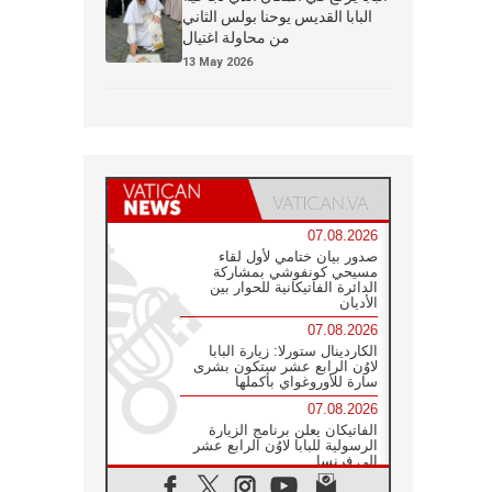
البابا القديس يوحنا بولس الثاني
من محاولة اغتيال
13 May 2026
07.08.2026
صدور بيان ختامي لأول لقاء
مسيحي كونفوشي بمشاركة
الدائرة الفاتيكانية للحوار بين
الأديان
07.08.2026
الكاردينال ستورلا: زيارة البابا
لاوُن الرابع عشر ستكون بشرى
سارة للأوروغواي بأكملها
07.08.2026
الفاتيكان يعلن برنامج الزيارة
الرسولية للبابا لاوُن الرابع عشر
إلى فرنسا
07.08.2026