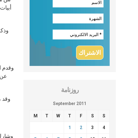
أبيات
وذكر
وقدم ال
عن 
روزنامة
وقد م
September 2011
M
T
W
T
F
S
S
1
2
3
4
وشارك 