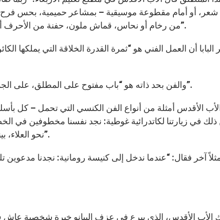
 شعر، أو أمام مقطوعة موسيقية – بمشاعر حميمية، بحس فرح،
من رخام أو نحاس، قماش ملون، حفنة من الأحرف أو بعضًا من الأصوات، بل شيئًا يستطيع أن يرفع النفس”.
 البابا أن العمل الفني هو “ثمرة القدرة الخلاقة التي يملكها ال
والفن بحد ذاته هو “باب مفتوح على المطلق، على الجمال، وعلى الحقيقة التي تذهب أبعد من الواقع اليومي”.
أب الأقدس أمثلة من أنواع الفن الكنسي التي تحمل – كل بأسلوبه
ذلك في زيارتنا لكاتدرائية غوطية: نجد نفسنا مخطوفين في الخ
نحو العلاء، بينما نشعر في الوقت عينه أننا صغار وتواقين إلى الملء”.
ثلاً آخر فقال: “عندما ندخل إلى كنيسة رومانية: نجدنا مدعوين تلق
الأب الأقدس، الذي يبرع في عزف البيانو خبرة شخصية عاش فيها