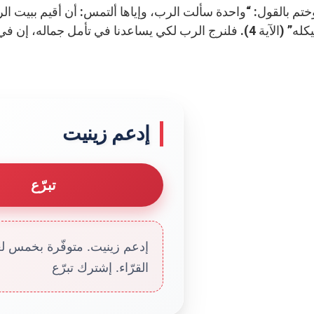
ختم بالقول: “واحدة سألت الرب، وإياها ألتمس: أن أقيم ببيت ال
هيكله” (الآية 4). فلنرج الرب لكي يساعدنا في تأمل جماله،
إدعم زينيت
تبرّع
إدعم زينيت. متوفّرة بخمس لغا
القرّاء. إشترك تبرّع