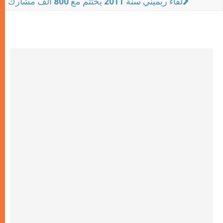
لقاء ريميني سنة 2011 يختتم مع 800 ألف مشارك