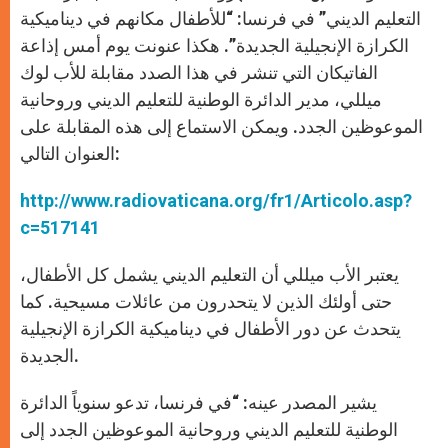
p
e
k
r
التعليم الديني” في فرنسا: “للأطفال مكانهم في ديناميكية
الكرازة الإنجيلية الجديدة”. هكذا عنونت يوم أمس إذاعة
الفاتيكان التي تنشر في هذا الصدد مقابلة للأب لوك
ميللي، مدير الدائرة الوطنية للتعليم الديني وروحانية
الموعوظين الجدد. ويمكن الاستماع إلى هذه المقابلة على
العنوان التالي:
http://www.radiovaticana.org/fr1/Articolo.asp?
c=517141
يعتبر الأب ميللي أن التعليم الديني يشمل كل الأطفال،
حتى أولئك الذين لا يتحدرون من عائلات مسيحية. كما
يتحدث عن دور الأطفال في ديناميكية الكرازة الإنجيلية
الجديدة.
يشير المصدر عينه: “في فرنسا، تدعو سنوياً الدائرة
الوطنية للتعليم الديني وروحانية الموعوظين الجدد إلى