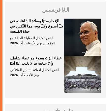
البابا فرنسيس
الإفخارستيّا وصلاة السّاعات، في
كلّ أسبوع وكلّ يوم، هما النَّفَس في
حياة الكنيسة
النص الكامل للمقابلة العامّة مع
المؤمنين يوم الأربعاء 5 آب 2026
عطاء الرّبّ يسوع هو عطاء شامل،
وأنّ عنايته بنا لا تغيب عنّا أبدًا
النص الكامل لصلاة التبشير الملائكي
يوم الأحد 2 آب 2026