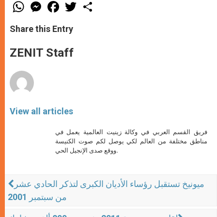
W
M
F
T
S
h
e
a
w
h
a
s
c
i
a
t
s
e
t
r
Share this Entry
s
e
b
t
e
A
n
o
e
p
g
o
r
ZENIT Staff
p
e
k
r
View all articles
فريق القسم العربي في وكالة زينيت العالمية يعمل في
مناطق مختلفة من العالم لكي يوصل لكم صوت الكنيسة
ووقع صدى الإنجيل الحي.
ميونيخ تستقبل رؤساء الأديان الكبرى لتذكر الحادي عشر
من سبتمبر 2001