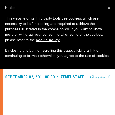
AR
Notice
x
This website or its third party tools use cookies, which are
necessary to its functioning and required to achieve the
purposes illustrated in the cookie policy. If you want to know
فرنسا: مكان الأطفال في الكرازة
more or withdraw your consent to all or some of the cookies,
please refer to the
cookie policy
.
الإنجيلية الجديدة
By closing this banner, scrolling this page, clicking a link or
continuing to browse otherwise, you agree to the use of cookies.
“عودة التعليم الديني”
كنيسة محليّة
ZENIT STAFF
SEPTEMBER 02, 2011 00:00