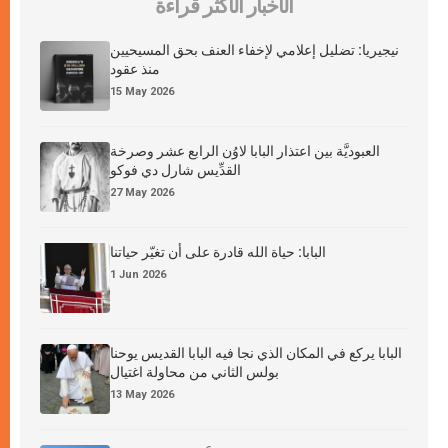
الأخبار الأكثر قراءة
نيجيريا: تضليل إعلامي لإخفاء العنف بحق المسيحيين
منذ عقود
15 May 2026
العبوديَّة بين اعتذار البابا لاوُن الرابع عشر وصرخة
القدِّيس شارل دي فوكو
27 May 2026
البابا: حياة الله قادرة على أن تغيّر حياتنا
1 Jun 2026
البابا يركع في المكان الذي نجا فيه البابا القديس يوحنا
بولس الثاني من محاولة اغتيال
13 May 2026