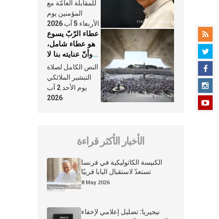
النَّفَس في حياة
للمقابلة العامّة مع
الكنيسة
المؤمنين يوم
الأربعاء 5 آب 2026
عطاء الرّبّ يسوع
هو عطاء شامل،
وأنّ عنايته بنا لا
تغيب عنّا أبدًا
النص الكامل لصلاة
التبشير الملائكي
يوم الأحد 2 آب
2026
الأخبار الأكثر قراءة
الكنيسة الكاثوليكية في فرنسا
تستعدّ لاستقبال البابا قريبًا
8 May 2026
نيجيريا: تضليل إعلامي لإخفاء