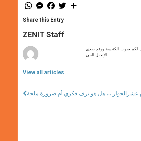
W
M
F
T
S
h
e
a
w
h
a
s
c
i
a
t
s
e
t
r
Share this Entry
s
e
b
t
e
A
n
o
e
p
g
o
r
ZENIT Staff
p
e
k
r
صل لكم صوت الكنيسة ووقع صدى
الإنجيل الحي.
View all articles
س عشر
الحوار ... هل هو ترف فكري أم ضرورة ملحة