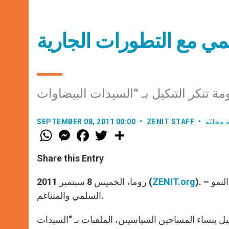
لمي مع التطورات الجارية
 محليّة
ZENIT STAFF
SEPTEMBER 08, 2011 00:00
W
M
F
T
S
h
e
a
w
h
a
s
c
i
a
t
s
e
t
r
Share this Entry
s
e
b
t
e
A
n
o
e
p
g
o
r
). – في زمن التحول هذا الذي تعيشه كوبا، لا بد من مواقف تشجع على النمو
ZENIT.org
روما، الخميس 8 سبتمبر 2011 (
p
e
k
السلمي والمتناغم.
r
كيل بنساء المساجين السياسيين، الملقبات بـ “السيدات