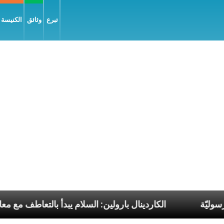
تبرع
وثائق
الكنيسة و
ت البابا الرسوليّة
الكاردينال بارولين: السلام يبدأ بال