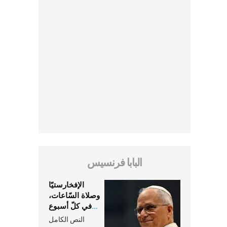
البابا فرنسيس
الإفخارستيّا
وصلاة السّاعات،
في كلّ أسبوع
وكلّ يوم، هما
النص الكامل