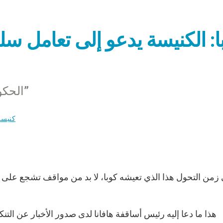
ا: الكنيسة يدعو إلى تعامل س
الحكومة تنكر التنكيل بـ “السيدات البيضاوات”
كنيسة
هذا ما دعا إليه رئيس أساقفة هافانا لدى صدور الأخبار عن التن