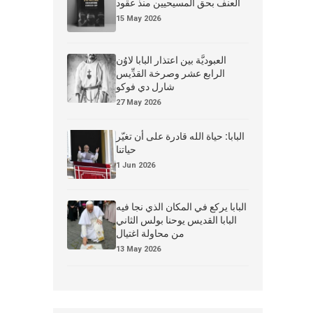
العنف بحق المسيحيين منذ عقود
15 May 2026
العبوديَّة بين اعتذار البابا لاوُن
الرابع عشر وصرخة القدِّيس
شارل دي فوكو
27 May 2026
البابا: حياة الله قادرة على أن تغيّر
حياتنا
1 Jun 2026
البابا يركع في المكان الذي نجا فيه
البابا القديس يوحنا بولس الثاني
من محاولة اغتيال
13 May 2026