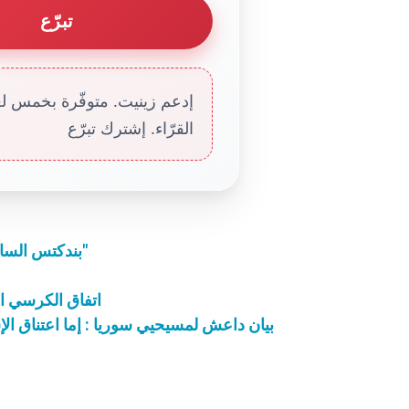
تبرّع
إدعم زينيت. متوفّرة بخمس لغا
القرّاء. إشترك تبرّع
بندكتس السادس عشر: "شهادة المؤمنين هي قناة لمحبة الله"
اتفاق الكرسي ال
بيان داعش لمسيحيي سوريا : إما اعتناق الإس