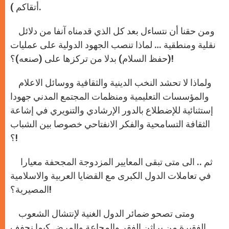
.
أتقاكم )
ومن حقنا أن نتساءل بعد كل الذي قدمناه آنفا من دلائل
نقلية ومنطقية … لماذا تنصب الجهود الدولية على عمليات
(حفظ السلام) بدلا من تركزها على (صنعه)؟!
ولماذا لا تحشد النخب الدينية والثقافية ووسائل الاعلام
والمؤسسات التعليمية ومنظمات المجتمع المدني جهودا
إستثنائية للإضطلاع بالدور الإرشادي والتنويري في إشاعة
الثقافة التسامحية والفكر الانفتاحي خصوصا بين الشباب
؟!
ثم .. الى متى تبقى المعايير المزدوجة المجحفة معيارا
في تعاملات الدول الكبرى مع القضايا العربية والاسلامية
المصيرية؟!
ومتى تصحو ضمائر الدول الغنية لإنتشال الشعوب
الفقيرة من براثن الفقر والمجاعة والمرض كيما نجفف