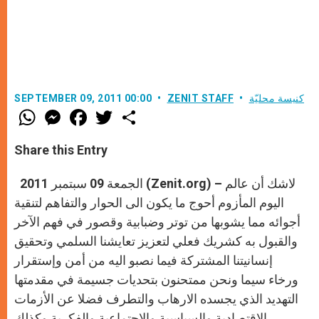
كنيسة محليّة
ZENIT STAFF
SEPTEMBER 09, 2011 00:00
W
M
F
T
S
h
e
a
w
h
a
s
c
i
a
t
s
e
t
r
Share this Entry
s
e
b
t
e
A
n
o
e
p
g
o
r
الجمعة 09 سبتمبر 2011 (Zenit.org) – لاشك أن عالم
p
e
k
r
اليوم المأزوم أحوج ما يكون الى الحوار والتفاهم لتنقية
أجوائه مما يشوبها من توتر وضبابية وقصور في فهم الآخر
والقبول به كشريك فعلي لتعزيز تعايشنا السلمي وتحقيق
إنسانيتنا المشتركة فيما نصبو اليه من أمن وإستقرار
ورخاء سيما ونحن ممتحنون بتحديات جسيمة في مقدمتها
التهديد الذي يجسده الارهاب والتطرف فضلا عن الأزمات
الاقتصادية والسياسية والاجتماعية والفكرية وكذلك