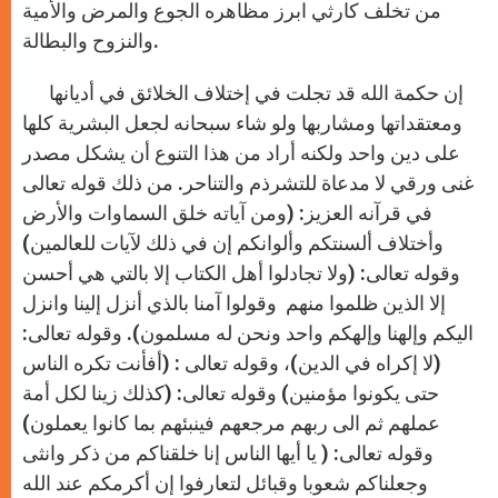
من تخلف كارثي ابرز مظاهره الجوع والمرض والأمية
والنزوح والبطالة.
إن حكمة الله قد تجلت في إختلاف الخلائق في أديانها
ومعتقداتها ومشاربها ولو شاء سبحانه لجعل البشرية كلها
على دين واحد ولكنه أراد من هذا التنوع أن يشكل مصدر
غنى ورقي لا مدعاة للتشرذم والتناحر. من ذلك قوله تعالى
في قرآنه العزيز: (ومن آياته خلق السماوات والأرض
وأختلاف ألسنتكم وألوانكم إن في ذلك لآيات للعالمين)
وقوله تعالى: (ولا تجادلوا أهل الكتاب إلا بالتي هي أحسن
إلا الذين ظلموا منهم وقولوا آمنا بالذي أنزل إلينا وانزل
اليكم وإلهنا وإلهكم واحد ونحن له مسلمون). وقوله تعالى:
(لا إكراه في الدين)، وقوله تعالى : (أفأنت تكره الناس
حتى يكونوا مؤمنين) وقوله تعالى: (كذلك زينا لكل أمة
عملهم ثم الى ربهم مرجعهم فينبئهم بما كانوا يعملون)
وقوله تعالى: ( يا أيها الناس إنا خلقناكم من ذكر وانثى
وجعلناكم شعوبا وقبائل لتعارفوا إن أكرمكم عند الله