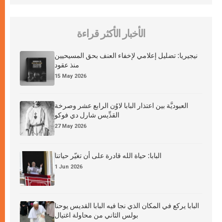
الأخبار الأكثر قراءة
نيجيريا: تضليل إعلامي لإخفاء العنف بحق المسيحيين
منذ عقود
15 May 2026
العبوديَّة بين اعتذار البابا لاوُن الرابع عشر وصرخة
القدِّيس شارل دي فوكو
27 May 2026
البابا: حياة الله قادرة على أن تغيّر حياتنا
1 Jun 2026
البابا يركع في المكان الذي نجا فيه البابا القديس يوحنا
بولس الثاني من محاولة اغتيال