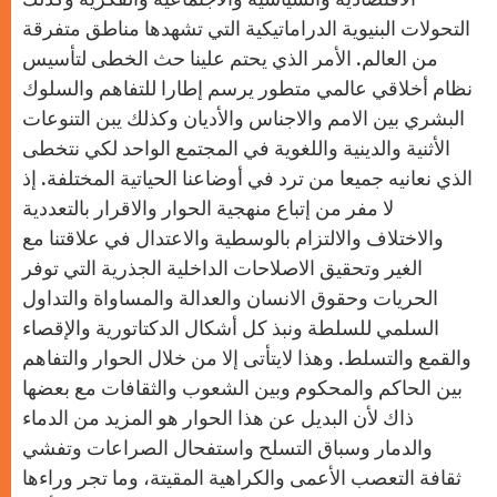
التحولات البنيوية الدراماتيكية التي تشهدها مناطق متفرقة
من العالم. الأمر الذي يحتم علينا حث الخطى لتأسيس
نظام أخلاقي عالمي متطور يرسم إطارا للتفاهم والسلوك
البشري بين الامم والاجناس والأديان وكذلك يبن التنوعات
الأثنية والدينية واللغوية في المجتمع الواحد لكي نتخطى
الذي نعانيه جميعا من ترد في أوضاعنا الحياتية المختلفة. إذ
لا مفر من إتباع منهجية الحوار والاقرار بالتعددية
والاختلاف والالتزام بالوسطية والاعتدال في علاقتنا مع
الغير وتحقيق الاصلاحات الداخلية الجذرية التي توفر
الحريات وحقوق الانسان والعدالة والمساواة والتداول
السلمي للسلطة ونبذ كل أشكال الدكتاتورية والإقصاء
والقمع والتسلط. وهذا لايتأتى إلا من خلال الحوار والتفاهم
بين الحاكم والمحكوم وبين الشعوب والثقافات مع بعضها
ذاك لأن البديل عن هذا الحوار هو المزيد من الدماء
والدمار وسباق التسلح واستفحال الصراعات وتفشي
ثقافة التعصب الأعمى والكراهية المقيتة، وما تجر وراءها