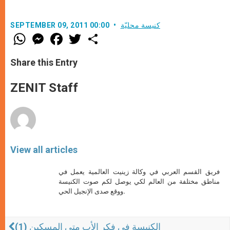
كنيسة محليّة
SEPTEMBER 09, 2011 00:00
W
M
F
T
S
h
e
a
w
h
a
s
c
i
a
t
s
e
t
r
Share this Entry
s
e
b
t
e
A
n
o
e
p
g
o
r
ZENIT Staff
p
e
k
r
View all articles
فريق القسم العربي في وكالة زينيت العالمية يعمل في
مناطق مختلفة من العالم لكي يوصل لكم صوت الكنيسة
ووقع صدى الإنجيل الحي.
الكنيسة في فكر الأب متى المسكين (1)