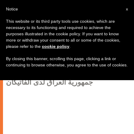
AR
Notice
x
This website or its third party tools use cookies, which are
necessary to its functioning and required to achieve the
purposes illustrated in the cookie policy. If you want to know
الحوار … هل هو ترف فكري أم
more or withdraw your consent to all or some of the cookies,
please refer to the
cookie policy
.
ضرورة ملحة
By closing this banner, scrolling this page, clicking a link or
continuing to browse otherwise, you agree to the use of cookies.
بقلم: حبيب محمد هادي الصدر،
سفير
جمهورية العراق لدى الفاتيكان