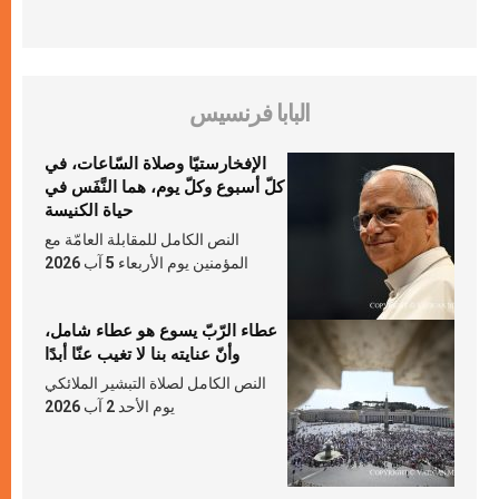
البابا فرنسيس
الإفخارستيّا وصلاة السّاعات، في
كلّ أسبوع وكلّ يوم، هما النَّفَس في
حياة الكنيسة
النص الكامل للمقابلة العامّة مع
المؤمنين يوم الأربعاء 5 آب 2026
عطاء الرّبّ يسوع هو عطاء شامل،
وأنّ عنايته بنا لا تغيب عنّا أبدًا
النص الكامل لصلاة التبشير الملائكي
يوم الأحد 2 آب 2026