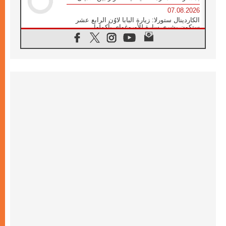
07.08.2026
الكاردينال ستورلا: زيارة البابا لاوُن الرابع عشر
ستكون بشرى سارة للأوروغواي بأكملها
07.08.2026
الفاتيكان يعلن برنامج الزيارة الرسولية للبابا لاوُن
الرابع عشر إلى فرنسا
07.08.2026
في الذكرى الـ ٨١ لحادثة هيروشيما الكنيسة في
اليابان تنظم ١٠ أيام للصلاة على نية السلام
07.08.2026
الكنيسة في الأوروغواي: زيارة البابا ستعزز
الإيمان والرجاء
06.08.2026
الاجتماع الشهري للمطارنة الموارنة
06.08.2026
الكاردينال روسي: زيارة البابا لاوُن إلى الأرجنتين
هي تكريم للبابا فرنسيس
06.08.2026
زيارة البابا إلى البيرو ستكون زمن نعمة ومصالحة
ورجاء