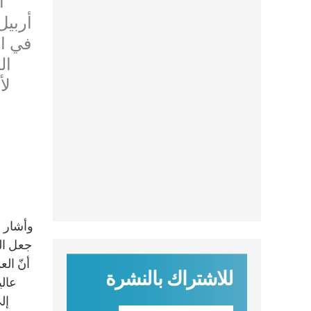
ا
أربيل
في ال
ال
لأ
وأشار ر
جعل الم
أنّ ال
للاشتراك بالنشرة
عالي
إل