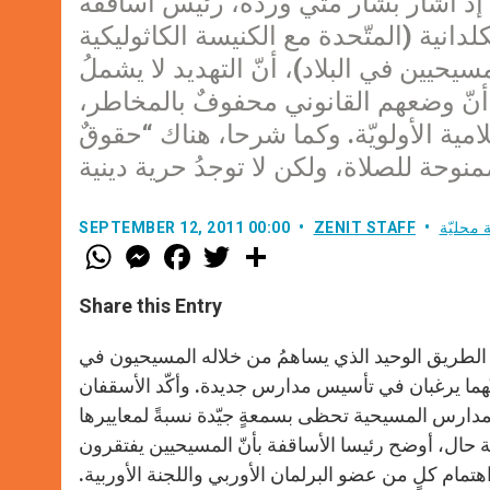
إذ أشار بشّار متّي وردة، رئيس أساقفة
انية (المتّحدة مع الكنيسة الكاثوليكية
يحيين في البلاد)، أنّ التهديد لا يشملُ
 أنّ وضعهم القانوني محفوفٌ بالمخاطر،
لامية الأولويّة. وكما شرحا، هناك “حقوقٌ
 محليّة
ZENIT STAFF
SEPTEMBER 12, 2011 00:00
W
M
F
T
S
h
e
a
w
h
a
s
c
i
a
t
s
e
t
r
Share this Entry
s
e
b
t
e
A
n
o
e
p
g
o
r
الطريق الوحيد الذي يساهمُ من خلاله المسيحيون في
p
e
k
نّهما يرغبان في تأسيس مدارس جديدة. وأكّد الأسقفان
r
مدارس المسيحية تحظى بسمعةٍ جيّدة نسبةً لمعاييرها
ة حال، أوضح رئيسا الأساقفة بأنّ المسيحيين يفتقرون
تمام كلٍ من عضو البرلمان الأوربي واللجنة الأوربية.