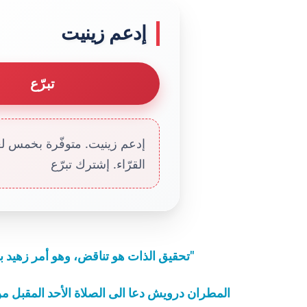
إدعم زينيت
تبرّع
إدعم زينيت. متوفّرة بخمس لغا
القرّاء. إشترك تبرّع
"تحقيق الذات هو تناقض، وهو أمر زهيد بالنسبة إلينا، لأن غاية وجودنا هي أسمى من ذلك"
المطران درويش دعا الى الصلاة الأحد المقبل 