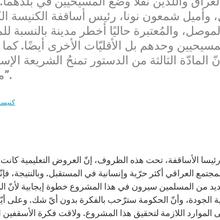
لعراق واللذين نقلا وضع المسيحيين في بلدهما. 
، وأميل شمعون نونا، رئيس أساقفة الكنيسة الكلد
موصل، والمُعتبرة حاليًا أخطر مدينة بالنسبة للمس
مسيحيين وحدهم بل الأقليّات الأخرى أيضًا. كما
نّ المادّة الثالثة من الدستور تمنحُ الشريعة الإس
ممنوحة للصلاة، ولكن لا توجدُ حرية دينية”.
كنيسة
ئيسا الأساقفة، تحت هذه الظروف، إنّ العروض التعليمية كانت 
جتمع العراقي أكثر حرّية وإنسانية في المستقبل. وبالنتيجة، فإ
عديد من المسلمين سيرون في هذا المشروع خطوة إيجابية لأنّ ال
ة الجودة، وأنّ الحكومة سترّحب بالفكرة بدون أيّ شك. وعلى أيّ
ى الموارد اللازمة لتحقيق هذا المشروع. ولاقت فكرة الأسقفين اه