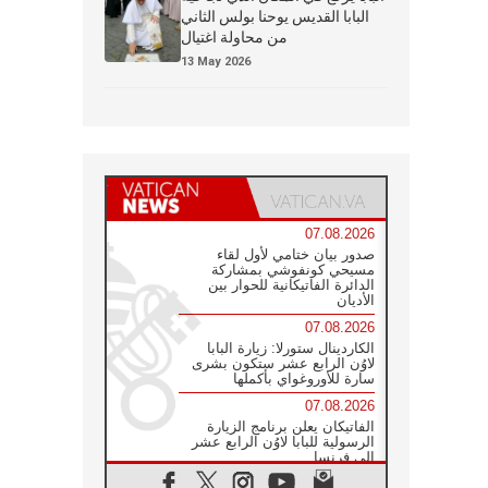
البابا القديس يوحنا بولس الثاني
من محاولة اغتيال
13 May 2026
07.08.2026
صدور بيان ختامي لأول لقاء
مسيحي كونفوشي بمشاركة
الدائرة الفاتيكانية للحوار بين
الأديان
07.08.2026
الكاردينال ستورلا: زيارة البابا
لاوُن الرابع عشر ستكون بشرى
سارة للأوروغواي بأكملها
07.08.2026
الفاتيكان يعلن برنامج الزيارة
الرسولية للبابا لاوُن الرابع عشر
إلى فرنسا
07.08.2026