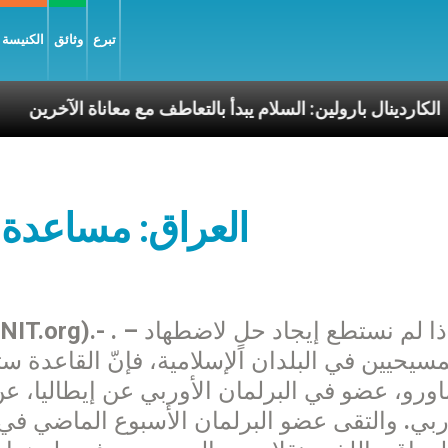
تبرع
وثائق
الكنيسة و
يّة
الكاردينال بارولين: السلام يبدأ بالتعاطف مع معاناة
العراق: مساعدة ا
مسيحيين في البلدان الإسلامية، فإنّ القاعدة ست
اورو، عضو في البرلمان الأوربي عن إيطاليا، ع
ربي. والتقى عضو البرلمان الأسبوع الماضي ف