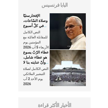
البابا فرنسيس
الإفخارستيّا
وصلاة السّاعات،
في كلّ أسبوع
وكلّ يوم، هما
النص الكامل
النَّفَس في حياة
للمقابلة العامّة مع
الكنيسة
المؤمنين يوم
الأربعاء 5 آب 2026
عطاء الرّبّ يسوع
هو عطاء شامل،
وأنّ عنايته بنا لا
تغيب عنّا أبدًا
النص الكامل لصلاة
التبشير الملائكي
يوم الأحد 2 آب
2026
الأخبار الأكثر قراءة