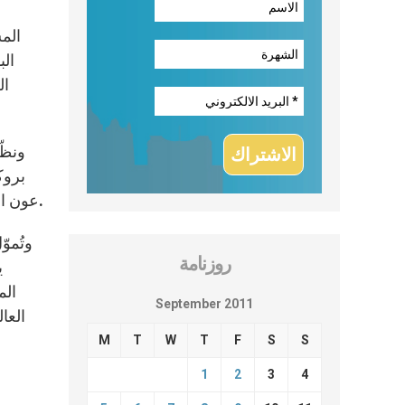
الم
الب
ال
ونظّ
بروك
عون الكنيسة المتألمة والتي تهدف إلى زيادة وعي صانعي القرار السياسي حول وضع المسيحيين المضطهدين في العالم كلّه.
وتُمو
روزنامة
ي
September 2011
العا
M
T
W
T
F
S
S
1
2
3
4