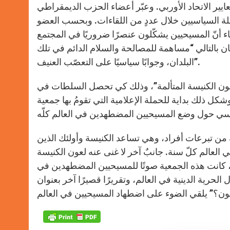
ر الاتحاد الأوربي. وعبّر أعضاء الحزب الديمقراطي
ئلة السياسيين خلال عددٍ من اللقاءات. وبحسب العضو
اء أنّ المسيحيين يشكّلون عنصرًا ضروريًا في المجتمع
بالتالي “مساهمة للمصالحة والسلام الدائم في تلك
البلدان، وجوابًا سياسيًا على التعصّب العنيف”.
ة “عون الكنيسة المتألمة”، وذلك كي تحصل السلطات في
ذلك بداية للحملة الإعلامية التي تقومُ بها جمعية
لة من تبرعات أفراد، وهي تساعد الكنيسة وأولئك الذين
 العالم كلّ سنة. جانبٌ آخر لا غنى عنه لعون الكنيسة
لمتألمة هو عملها من أجل الحرية الدينية؛ فمنذ تأسيسها عام 1947، كانت هذه الجمعية صوتًا للمسيحيين المضطهدين في
الحرية الدينية في العالم، وتقريرًا قصيرًا آخر بعنوان