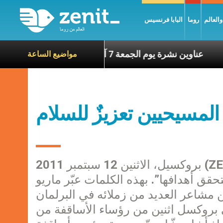
العالم
روما
البابا فرنسيس
 الآخرين
عناوين نشرة يوم الجمعة 7 آب 2026: السلام يُبنى بصبر يومًا بعد يوم
مواضيع الساعة
لمسيحيين تعزيزٌ للسلام
بروكسيل، الاثنين 12 سبتمبر 2011 (ZENIT.org).- . – إذا لم نستطع إيجاد حلٍ لاضطهاد
حقق أهدافها”. بهذه الكلمات عبّر ماريو
ن مشاعر العديد من زملائه في البرلمان
ي بروكسل اثنين من رؤساء الأساقفة من