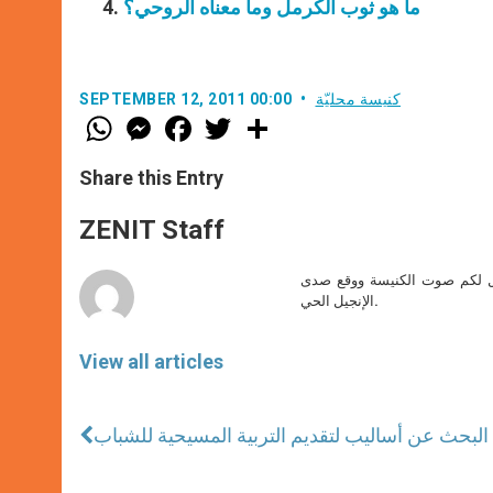
ما هو ثوب الكرمل وما معناه الروحي؟
كنيسة محليّة
SEPTEMBER 12, 2011 00:00
W
M
F
T
S
h
e
a
w
h
a
s
c
i
a
t
s
e
t
r
Share this Entry
s
e
b
t
e
A
n
o
e
p
g
o
r
ZENIT Staff
p
e
k
r
صل لكم صوت الكنيسة ووقع صدى
الإنجيل الحي.
View all articles
 البحث عن أساليب لتقديم التربية المسيحية للشباب