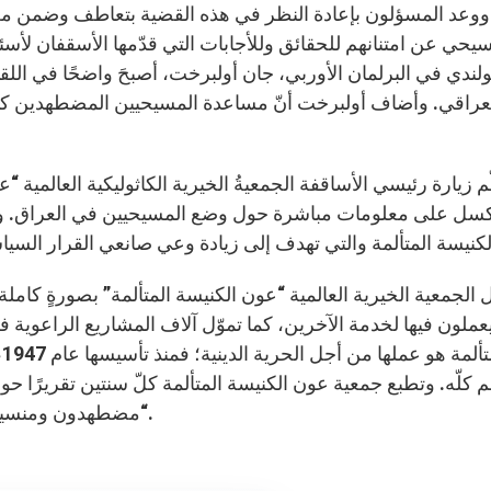
ووعد المسؤلون بإعادة النظر في هذه القضية بتعاطف وضمن معايي
سيحي عن امتنانهم للحقائق وللأجابات التي قدّمها الأسقفان لأس
ولندي في البرلمان الأوربي، جان أولبرخت، أصبحَ واضحًا في اللق
عراقي. وأضاف أولبرخت أنّ مساعدة المسيحيين المضطهدين كان 
م زيارة رئيسي الأساقفة الجمعيةُ الخيرية الكاثوليكية العالمي
سل على معلومات مباشرة حول وضع المسيحيين في العراق. وشكل 
ّل الجمعية الخيرية العالمية “عون الكنيسة المتألمة” بصورةٍ كام
عملون فيها لخدمة الآخرين، كما تموّل آلاف المشاريع الراعوية في
ا
لم كلّه. وتطبع جمعية عون الكنيسة المتألمة كلّ سنتين تقريرًا حول 
“مضطهدون ومنسيون؟” يلقي الضوء على اضطهاد المسيحيين في العالم.