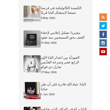
الكنيسة الكاثوليكية في فرنسا
تستعدّ لاستقبال البابا قريبًا
8 May 2026
نيجيريا: تضليل إعلامي لإخفاء
العنف بحق المسيحيين منذ عقود
15 May 2026
العبوديَّة بين اعتذار البابا لاوُن
الرابع عشر وصرخة القدِّيس
شارل دي فوكو
27 May 2026
البابا: حياة الله قادرة على أن تغيّر
حياتنا
1 Jun 2026
البابا يركع في المكان الذي نجا فيه