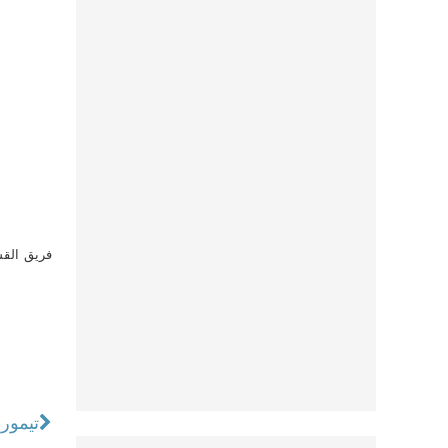
فريق القس
تيمور 