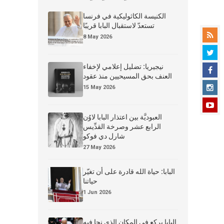
الكنيسة الكاثوليكية في فرنسا
تستعدّ لاستقبال البابا قريبًا
8 May 2026
نيجيريا: تضليل إعلامي لإخفاء
العنف بحق المسيحيين منذ عقود
15 May 2026
العبوديَّة بين اعتذار البابا لاوُن
الرابع عشر وصرخة القدِّيس
شارل دي فوكو
27 May 2026
البابا: حياة الله قادرة على أن تغيّر
حياتنا
1 Jun 2026
البابا يركع في المكان الذي نجا فيه