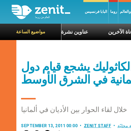
العالم
روما
البابا فرنسيس
عاطف مع معاناة الآخرين
عناوين نشرة يوم الجمعة 7 آب 2026: السلام يُبنى بصبر يومًا بعد يوم
مواضيع الساعة
لكاثوليك يشجع قيام دول
انية في الشرق الأوسط
خلال لقاء الحوار بين الأديان في ألمانيا
 محليّة
ZENIT STAFF
SEPTEMBER 13, 2011 00:00