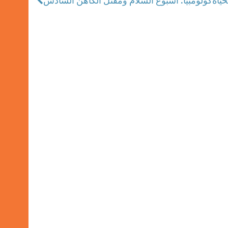
حياة
كولومبيا: أسبوع السلام ومقتل الكاهن السادس