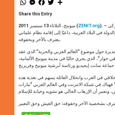
W
M
F
T
S
h
e
a
w
h
a
s
c
i
a
t
s
e
t
r
Share this Entry
s
e
b
t
e
A
n
o
e
p
g
o
r
). – تمنى المونسينيور باسيليوس جرجس قس موسى، النائب البطريركي
ZENIT.org
ميونيخ، الثلاثاء 13 سبتمبر 2011 (
p
e
k
ولة في البلاد العربية، داعيًا إلى إقامة نظام علماني
r
يعترف بالآخر وبحقوقه.
ديرة حول موضوع “العالم العربي والحرية” الذي عقد
 حوار”، الذي يجري حاليًا في مدينة ميونيخ الألمانية،
اقي في الغرب وانحلال العائلة يسهم في تغذية هذه
” فهناك في شبكة الانترنت وفي العالم العربي “تيارات