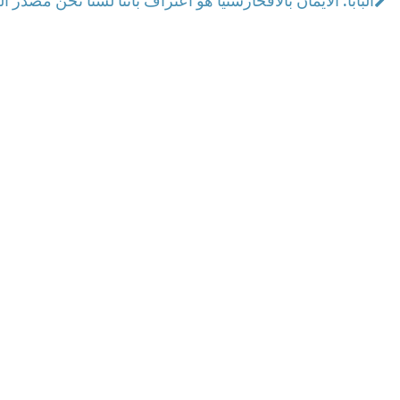
البابا: الايمان بالافخارستيا هو اعتراف بأننا لسنا نحن مصدر ال