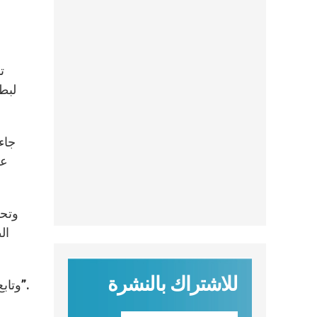
لبطر
جاء
عل
وتحد
ال
للاشتراك بالنشرة
وتابع: “يجب تشجيع هذا التيار المعتدل، تشجيع التيار العلماني الذي يعترف بشخصية الآخر وحقوقه: حق العيش وحق التعبير”.