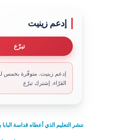
إدعم زينيت
تبرّع
إدعم زينيت. متوفّرة بخمس لغا
القرّاء. إشترك تبرّع
ننشر التعليم الذي أعطاه قداسة البابا 