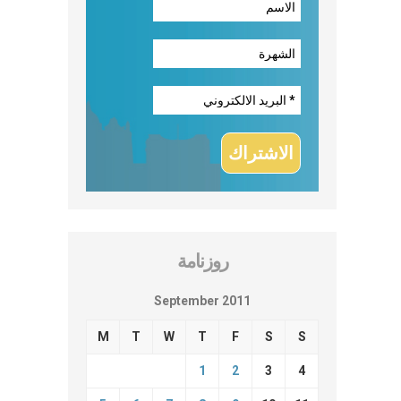
روزنامة
September 2011
M
T
W
T
F
S
S
1
2
3
4