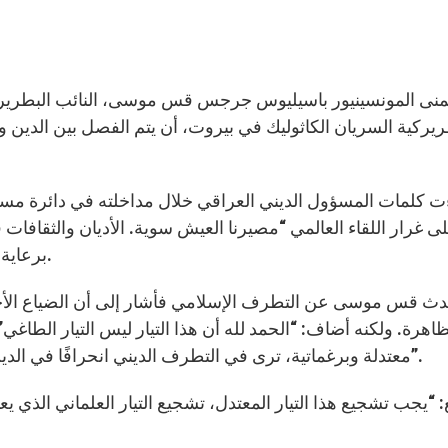
يركية السريان الكاثوليك في بيروت، أن يتم الفصل بين الدين والد
ت كلمات المسؤول الديني العراقي خلال مداخلته في دائرة مست
ى غرار اللقاء العالمي “مصيرنا العيش سوية. الأديان والثقافات في
برعاية جماعة سانت إيجيديو ورئاسة أبرشية ميونيخ وفريزيخ.
ث قس موسى عن التطرف الإسلامي فأشار إلى أن الضياع الأخل
ظاهرة. ولكنه أضاف: “الحمد لله أن هذا التيار ليس التيار الطاغي
معتدلة وبرغماتية، ترى في التطرف الديني انحرافًا في الدين، وتعتبر أن الإرهاب الحالي هو تشويه وخيانة للإسلام”.