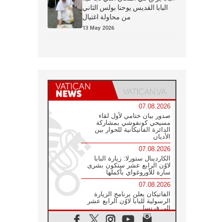
البابا القديس يوحنا بولس الثاني
من محاولة اغتيال
13 May 2026
07.08.2026
صدور بيان ختامي لأول لقاء
مسيحي كونفوشي بمشاركة
الدائرة الفاتيكانية للحوار بين
الأديان
07.08.2026
الكاردينال ستورلا: زيارة البابا
لاوُن الرابع عشر ستكون بشرى
سارة للأوروغواي بأكملها
07.08.2026
الفاتيكان يعلن برنامج الزيارة
الرسولية للبابا لاوُن الرابع عشر
إلى فرنسا
07.08.2026