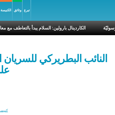
تبرع
وثائق
الكنيسة و
 البابا الرسوليّة
الكاردينال بارولين: السلام يبدأ بالت
النائب البطريركي للسريان ا
علم
كنيسة