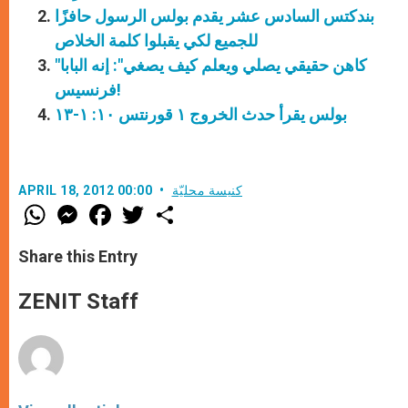
بندكتس السادس عشر يقدم بولس الرسول حافزًا
للجميع لكي يقبلوا كلمة الخلاص
"كاهن حقيقي يصلي ويعلم كيف يصغي": إنه البابا
فرنسيس!
بولس يقرأ حدث الخروج ١ قورنتس ١٠: ١-١٣
كنيسة محليّة
APRIL 18, 2012 00:00
W
M
F
T
S
h
e
a
w
h
a
s
c
i
a
t
s
e
t
r
Share this Entry
s
e
b
t
e
A
n
o
e
p
g
o
r
ZENIT Staff
p
e
k
r