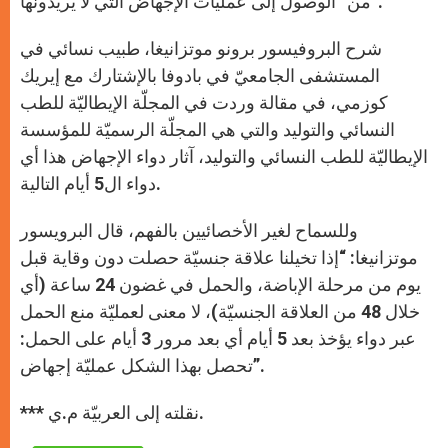
من “الوصول إلى عمليّات الإجهاض التي لا يريدونها”.
شرح البروفيسور برونو موتزانيغا، طبيب نسائي في
المستشفى الجامعيّ في بادوفا بالإشتارك مع إيريك
كوزمي، في مقالة وردت في المجلّة الإيطاليّة للطب
النسائي والتوليد والتي هي المجلّة الرسميّة للمؤسسة
الإيطاليّة للطب النسائي والتوليد، آثار دواء الإجهاض هذا أي
دواء ال5 أيام التالية.
وللسماح لغير الأخصائيين بالفهم، قال البرويسور
موتزانيغا: “إذا تخيلنا علاقة جنسيّة حصلت دون وقاية قبل
يوم من مرحلة الإباضة، والحمل في غضون 24 ساعة (أي
خلال 48 من العلاقة الجنسيّة)، لا معنى لعمليّة منع الحمل
عبر دواء يؤخذ بعد 5 أيام أي بعد مرور 3 أيام على الحمل:
تحصل بهذا الشكل عمليّة إجهاض”.
*** نقلته إلى العربيّة م.ي.