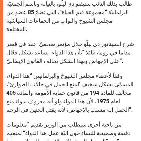
طالب بذلك النائب ستيفنو دي ليلّو، بالنيابة وباسم الجمعيّة
البرلمانيّة “مجموعة قيم الحياة”، التي تضمّ 85 عضو من
مجلس الشيوخ والنواب من الجماعات السياسّية
المختلفة.
شرح السيناتور دي ليلّو خلال مؤتمر صحفيّ عقد في قصر
مداما في روما، قائلا “بأن هذا الدواء، يساعد بشكل فعّال
على الإجهاض وبهذا الشكل يخالف القانون الإيطاليّ”.
وفقاً لأعضاء مجلس الشيوخ والبرلمانيين “هذا الدواء،
المسمّى بشكل سخيف ’لمنع الحمل في حالات الطوارئ’،
مخالف للمادة 194 من قانون حماية الأمومة والمادة 405
لعام 1975، لأن هذا الدواء ولو أنه معروف بدواء منع
الحمل إنه مسبب بالإجهاض، لأنه يقتل الجنين في الرحم”.
من ناحية أخرى سيطلب من الوزير تقديم “معلومات
دقيقة وصحيحة للنساء حول آليّة عمل هذا الدواء” لمنعهم