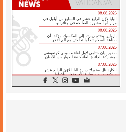
08.08.2026
البابا لاوُن الرابع عشر في السابع من أيلول في
مزار أم المشورة الصالحة في جناتزانو
08.08.2026
بارولين يختتم زيارته إلى المكسيك مؤكدا أن
صناعة السلام تبدأ بالتعاطف مع ألم الآخر
07.08.2026
صدور بيان ختامي لأول لقاء مسيحي كونفوشي
بمشاركة الدائرة الفاتيكانية للحوار بين الأديان
07.08.2026
الكاردينال ستورلا: زيارة البابا لاوُن الرابع عشر
ستكون بشرى سارة للأوروغواي بأكملها
07.08.2026
الفاتيكان يعلن برنامج الزيارة الرسولية للبابا لاوُن
الرابع عشر إلى فرنسا
07.08.2026
في الذكرى الـ ٨١ لحادثة هيروشيما الكنيسة في
اليابان تنظم ١٠ أيام للصلاة على نية السلام
07.08.2026
الكنيسة في الأوروغواي: زيارة البابا ستعزز
الإيمان والرجاء