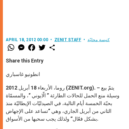
كنيسة محليّة
ZENIT STAFF
APRIL 18, 2012 00:00
W
M
F
T
S
h
e
a
w
h
a
s
c
i
a
t
s
e
t
r
Share this Entry
s
e
b
t
e
A
n
o
e
p
g
o
r
انطونيو غاسباري
p
e
k
r
روما، الأربعاء 18 أبريل 2012 (ZENIT.org). – يتمّ بيع
وسيلة منع الحمل للحالات الطارئة ” الّايوني “، والمسمّاة
بحبّة الخمسة أيام التالية، في الصيدليّات الإيطاليّة منذ
الثاني من أبريل الجاري، وهي “تساعد على الإجهاض
بشكل فعّال” ولذلك يجب سحبها من الأسواق.