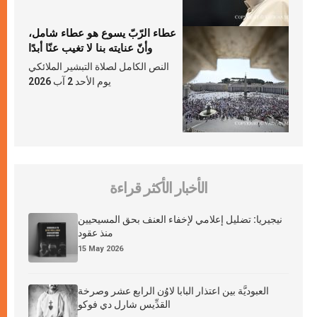
عطاء الرّبّ يسوع هو عطاء شامل،
وأنّ عنايته بنا لا تغيب عنّا أبدًا
النص الكامل لصلاة التبشير الملائكي
يوم الأحد 2 آب 2026
الأخبار الأكثر قراءة
نيجيريا: تضليل إعلامي لإخفاء العنف بحق المسيحيين
منذ عقود
15 May 2026
العبوديَّة بين اعتذار البابا لاوُن الرابع عشر وصرخة
القدِّيس شارل دي فوكو