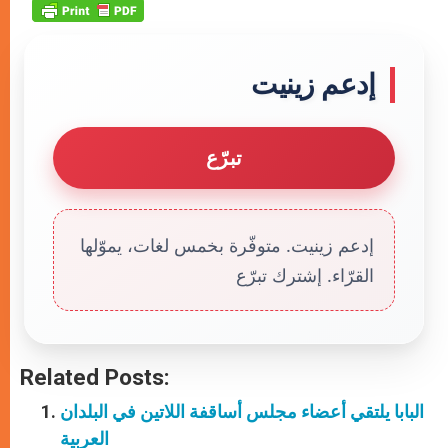
إدعم زينيت
تبرّع
إدعم زينيت. متوفّرة بخمس لغات، يموّلها
القرّاء. إشترك تبرّع
Related Posts:
البابا يلتقي أعضاء مجلس أساقفة اللاتين في البلدان
العربية