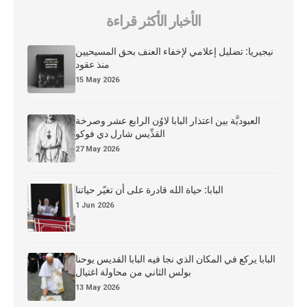
الأخبار الأكثر قراءة
نيجيريا: تضليل إعلامي لإخفاء العنف بحق المسيحيين
منذ عقود
15 May 2026
العبوديَّة بين اعتذار البابا لاوُن الرابع عشر وصرخة
القدِّيس شارل دي فوكو
27 May 2026
البابا: حياة الله قادرة على أن تغيّر حياتنا
1 Jun 2026
البابا يركع في المكان الذي نجا فيه البابا القديس يوحنا
بولس الثاني من محاولة اغتيال
13 May 2026