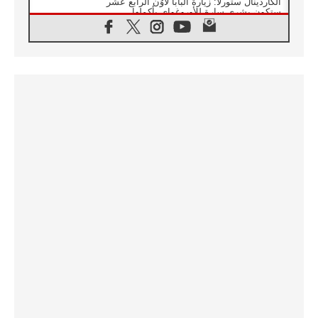
الكاردينال ستورلا: زيارة البابا لاوُن الرابع عشر
ستكون بشرى سارة للأوروغواي بأكملها
07.08.2026
الفاتيكان يعلن برنامج الزيارة الرسولية للبابا لاوُن
الرابع عشر إلى فرنسا
07.08.2026
في الذكرى الـ ٨١ لحادثة هيروشيما الكنيسة في
اليابان تنظم ١٠ أيام للصلاة على نية السلام
07.08.2026
الكنيسة في الأوروغواي: زيارة البابا ستعزز
الإيمان والرجاء
06.08.2026
الاجتماع الشهري للمطارنة الموارنة
06.08.2026
الكاردينال روسي: زيارة البابا لاوُن إلى الأرجنتين
هي تكريم للبابا فرنسيس
06.08.2026
زيارة البابا إلى البيرو ستكون زمن نعمة ومصالحة
ورجاء