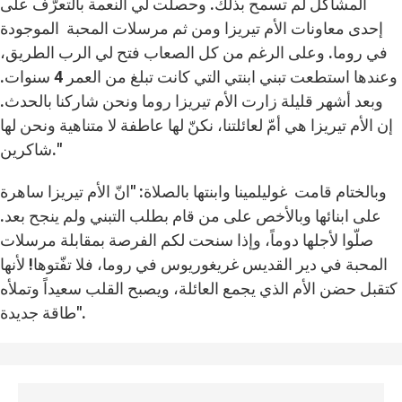
المشاكل لم تسمح بذلك. وحصلت لي النعمة بالتعرّف على
إحدى معاونات الأم تيريزا ومن ثم مرسلات المحبة الموجودة
في روما. وعلى الرغم من كل الصعاب فتح لي الرب الطريق،
وعندها استطعت تبني ابنتي التي كانت تبلغ من العمر 4 سنوات.
وبعد أشهر قليلة زارت الأم تيريزا روما ونحن شاركنا بالحدث.
إن الأم تيريزا هي أمّ لعائلتنا، نكنّ لها عاطفة لا متناهية ونحن لها
شاكرين."
وبالختام قامت غوليلمينا وابنتها بالصلاة: "انّ الأم تيريزا ساهرة
على ابنائها وبالأخص على من قام بطلب التبني ولم ينجح بعد.
صلّوا لأجلها دوماً، وإذا سنحت لكم الفرصة بمقابلة مرسلات
المحبة في دير القديس غريغوريوس في روما، فلا تفّتوها! لأنها
كتقبل حضن الأم الذي يجمع العائلة، ويصبح القلب سعيداً وتملأه
طاقة جديدة".