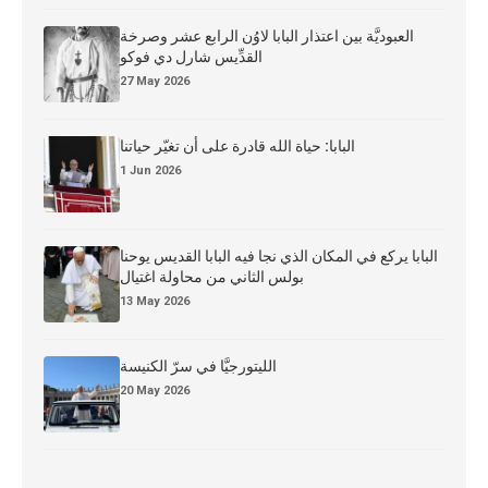
العبوديَّة بين اعتذار البابا لاوُن الرابع عشر وصرخة
القدِّيس شارل دي فوكو
27 May 2026
البابا: حياة الله قادرة على أن تغيّر حياتنا
1 Jun 2026
البابا يركع في المكان الذي نجا فيه البابا القديس يوحنا
بولس الثاني من محاولة اغتيال
13 May 2026
الليتورجيَّا في سرّ الكنيسة
20 May 2026