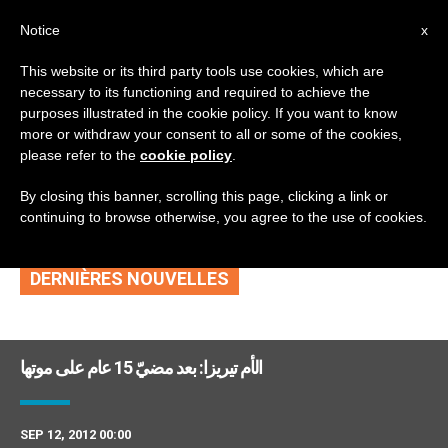
AR
Notice
x
This website or its third party tools use cookies, which are
necessary to its functioning and required to achieve the
DAY
purposes illustrated in the cookie policy. If you want to know
September 12th,
more or withdraw your consent to all or some of the cookies,
please refer to the
cookie policy
.
2012
By closing this banner, scrolling this page, clicking a link or
continuing to browse otherwise, you agree to the use of cookies.
DERNIÈRES NOUVELLES
الأم تيريزا: بعد مضيّ 15 عام على موتها
SEP 12, 2012 00:00