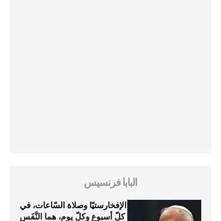
البابا فرنسيس
الإفخارستيّا وصلاة السّاعات، في
كلّ أسبوع وكلّ يوم، هما النَّفَس