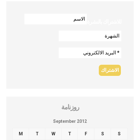
للاشتراك بالنشرة
روزنامة
September 2012
M
T
W
T
F
S
S