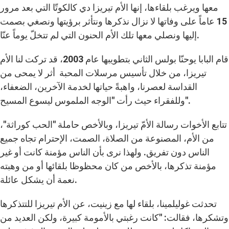
معها ويرغب بلقاءها، إنها الأم تيريزا دي كالكوتّا التي بعد مرور
15 عاماً على وفاتها لا نزال نذكرها ونتأثر برؤيتها ونصغي بصمت
إليها ونصلي معها تلك الأم الحنون التي لم تتخلّ يوماً عنّا.
قام البابا يوحنّا بولس الثاني بتطويبها عام 2003، قد تركت لنا الأم
تيريزا، من خلال تأسيس مرسلات المحبة أثر لا يمحى من
القداسة لعصرنا، واهبةً حياتها لخدمة الآخرين، الضعفاء،
وللفقراء حيث رأت "الوجه الملموس ليسوع المسيح".
تتابع الأخوات رسالة الأمّ تيريزا، وبالأخص حاملة "الحب كوراثة"،
من الأم، المصنوعة من الصلاة، الصمت، الإحترام تجاه جميع
الناس دون تفريق. ولهذا نرى بأن الناس مؤمنة كانت أو غير
مؤمنة تذكرها، بالأخص من كان محظوظا بلقائها أو من وهبته
نعمة أن يشكل عائلة.
تحدثت غوليلمينا، بلقاء لها مع زينيت، عن الأم تيريزا للتتذكرها
وتشكرها، فقالت: "كانت رغبتي بالأمومة كبيرة، ولكن العديد من