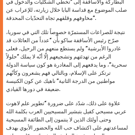
البطاركة والأساقفة إلى “تخطّي الشكليات والدخول في
صلب الموضوع مع قداسة البابا خلال زيارته، للإعراب عن
مخاوفهم وقلقهم تجاه التحدّيات المحدقة”.
نتيجة للصراعات المستمرّة خصوصاً تلك التي في سوريا،
صرّح رئيس الأساقفة ساكو بأّن “عدداً من العائلات قد
غادروا الأبرشية” ولم يستطع منعهم من الرحيل، فعلى
الرغم من تهدئتهم وتشجيعهم إلّا أنّه لا يملك “حلولاً
سحرية”، وما يدفعهم إلى المغادرة هو كون سياسة الدولة
ترتكز على الإسلام، وبالتالي فهم يشعرون وكأنّهم
مواطنين من الدرجة الثانية” ناهيك عن كون الكنيسة
ضعيفة في دورها القيادي.
علاوة على ذلك، شدّد على ضرورة “تطوير علم لاهوت
عربي مسيحي كفيل بتبشير المسيحيين العرب بكلمة الله
وحتى أولئك الذين لا ينتمون إلى الطائفة المسيحية
لمساعدتهم على اكتشاف حب الله والحضور الأبوي بهدف