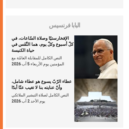
البابا فرنسيس
الإفخارستيّا وصلاة السّاعات، في
كلّ أسبوع وكلّ يوم، هما النَّفَس في
حياة الكنيسة
النص الكامل للمقابلة العامّة مع
المؤمنين يوم الأربعاء 5 آب 2026
عطاء الرّبّ يسوع هو عطاء شامل،
وأنّ عنايته بنا لا تغيب عنّا أبدًا
النص الكامل لصلاة التبشير الملائكي
يوم الأحد 2 آب 2026