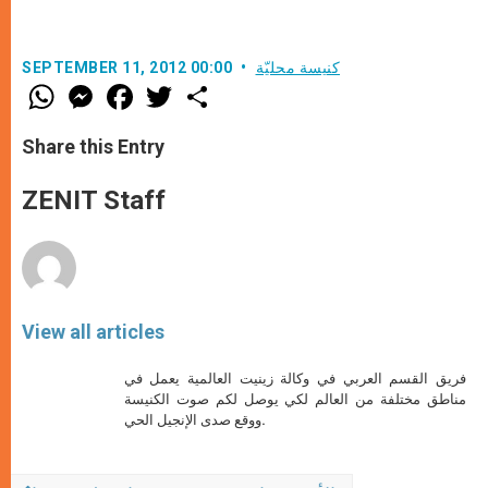
كنيسة محليّة
SEPTEMBER 11, 2012 00:00
W
M
F
T
S
h
e
a
w
h
a
s
c
i
a
t
s
e
t
r
Share this Entry
s
e
b
t
e
A
n
o
e
p
g
o
r
ZENIT Staff
p
e
k
r
View all articles
فريق القسم العربي في وكالة زينيت العالمية يعمل في
مناطق مختلفة من العالم لكي يوصل لكم صوت الكنيسة
ووقع صدى الإنجيل الحي.