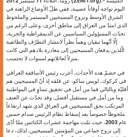
روما، الثلاثاء 11 سبتمبر 2012 (ZENIT.org).- الكنيسة
p
e
k
r
اليوم تواجه أوقاتاً عصيبة، ففي ظلّ الأوضاع الراهنة في
الشرق الأوسط ونزوح المسيحيين المستمر والملحوظ
الذي امتدّ من العراق إلى مناطق أخرى، وعلى الرغم من
تحدّث المسؤولين السياسيين عن الديمقراطية والحرية،
إلّا أنّهما تبقيان وهماً نظراً لانتشار التطرّف والطائفية
الّلذين يدفعان المسيحيين إلى مغادرة بلادهم التي كانت
منزلاً لعائلاتهم لسنوات لا تحتسب.
في خضمّ هذه الأحداث، أعرب رئيس الأساقفة العراقي
في كركوك، لويس ساكو، عن قلقه إذ أنّ المسيحيين هم
أقليّة وبالتالي فما من أمل في تحقيق تساوٍ في المواطنية
وما من أمل في مستقبل أفضل. وقد تحدّث عن العنف
المرتكب بحق المسيحيين في العراق الذي شهد ارتفاعاً
ملحوظاً خصوصاً بعد إسقاط نظام الرئيس صدام حسين
عام 2003، حيث تمّت مهاجمة عشرات الكنائس ممّا أدّى
إلى نزوح جماعي من المؤمنين المسيحيين. لذلك، دعا