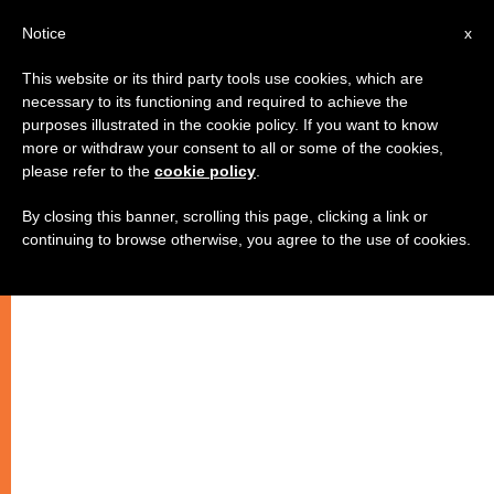
AR
Notice
x
This website or its third party tools use cookies, which are
necessary to its functioning and required to achieve the
purposes illustrated in the cookie policy. If you want to know
رئيس أساقفة عراقي يطلب من البابا
more or withdraw your consent to all or some of the cookies,
please refer to the
cookie policy
.
إنقاذ الكنيسة العراقية من الموت
By closing this banner, scrolling this page, clicking a link or
continuing to browse otherwise, you agree to the use of cookies.
بقلم ريتا قرقماز