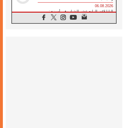
06.08.2026
البابا لاوُن الرابع عشر للشباب في أسيزي:
"أوروبا والعالم يبحثان اليوم عن قديسين جُدد
فيكم"
06.08.2026
البابا في أسيزي يتحدث إلى الشباب المشاركين
في لقاء الشباب الفرنسيسكاني
05.08.2026
في مقابلته العامة مع المؤمنين البابا لاوُن الرابع
عشر يواصل الحديث عن الدستور في الليتورجيا
المقدسة مسلطا الضوء على صلاة الكنيسة
05.08.2026
البابا لاوُن الرابع عشر يزور في تشرين الثاني
٢٠٢٦ أوروغواي والأرجنتين وبيرو
05.08.2026
خمسون عاما على استشهاد الأسقف الأرجنتيني
الطوباوي إنريكي أنجيليلي
05.08.2026
البابا لفرسان كولومبوس: هناك حاجة ماسة إلى
أنبياء تناغم يسعون إلى بناء الجسور
04.08.2026
وفاة الكاردينال جوليو دوارتي لانغا