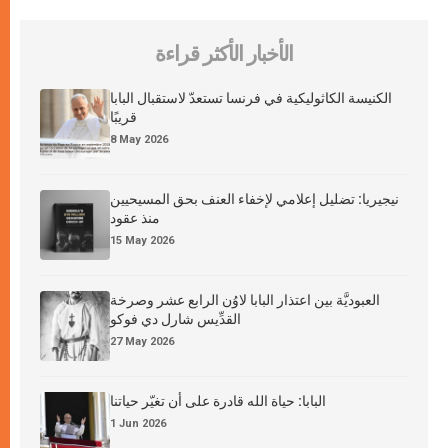
الأخبار الأكثر قراءة
الكنيسة الكاثوليكية في فرنسا تستعدّ لاستقبال البابا
قريبًا
8 May 2026
نيجيريا: تضليل إعلامي لإخفاء العنف بحق المسيحيين
منذ عقود
15 May 2026
العبوديَّة بين اعتذار البابا لاوُن الرابع عشر وصرخة
القدِّيس شارل دي فوكو
27 May 2026
البابا: حياة الله قادرة على أن تغيّر حياتنا
1 Jun 2026