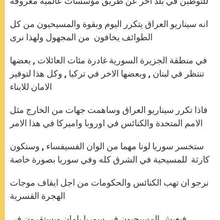
للتوطين في بلد اخر عن طريق مؤسسات عالمية معروفة
انه سيناريو العراق يتكرر اليوم وبقوة والمسيحيون من كل
الطوائف يخافون من المجهول ولهذا نرى
في منطقة الجزيرة السورية غادرة مئات العائلات , بعضها
تنتظر في لبنان , وبعضها الاخر في تركيا , وكل هذا لتوفير
الامان للابناء
فاذا تكرر سيناريو العراق وساهمت جهات من الخارج مثل
الامم المتحدة والكنائس في اوروبا واميركا في هذا الامر
ستخسر سوريا لونا مهما من الوان الفسيفساء , وستكون
كارثة للمسيحية في الشرق كله وفي سوريا بصورة خاصة
نرجو ان تهب الكنائس والحكومات من اجل ايقاف موجات
الهجرة القسرية
فيعيش المسيحيون في سوريا بامان ويستقرون في