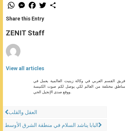
W
M
F
T
S
h
e
a
w
h
a
s
c
i
a
t
s
e
t
r
Share this Entry
s
e
b
t
e
A
n
o
e
p
g
o
r
ZENIT Staff
p
e
k
r
View all articles
فريق القسم العربي في وكالة زينيت العالمية يعمل في
مناطق مختلفة من العالم لكي يوصل لكم صوت الكنيسة
ووقع صدى الإنجيل الحي.
العقل والقلب
البابا يناشد السلام في منطقة الشرق الأوسط