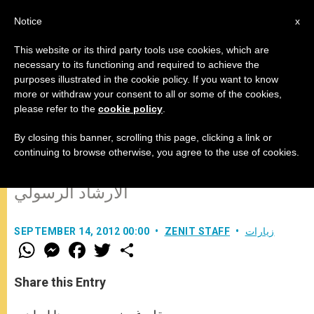
AR
Notice
x
This website or its third party tools use cookies, which are
necessary to its functioning and required to achieve the
purposes illustrated in the cookie policy. If you want to know
تمنيات ثلاث موجهة الى قداسة البابا
more or withdraw your consent to all or some of the cookies,
please refer to the
cookie policy
.
بيندكتس السادس عشر
By closing this banner, scrolling this page, clicking a link or
continuing to browse otherwise, you agree to the use of cookies.
بمناسبة زيارته التاريخية للبنان واصدار
الارشاد الرسولي
زيارات
ZENIT STAFF
SEPTEMBER 14, 2012 00:00
W
M
F
T
S
h
e
a
w
h
a
s
c
i
a
t
s
e
t
r
Share this Entry
s
e
b
t
e
A
n
o
e
p
g
o
r