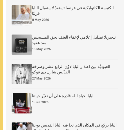
الكنيسة الكاثوليكية في فرنسا تستعدّ لاستقبال البابا
قريبًا
8 May 2026
نيجيريا: تضليل إعلامي لإخفاء العنف بحق المسيحيين
منذ عقود
15 May 2026
العبوديَّة بين اعتذار البابا لاوُن الرابع عشر وصرخة
القدِّيس شارل دي فوكو
27 May 2026
البابا: حياة الله قادرة على أن تغيّر حياتنا
1 Jun 2026
البابا يركع في المكان الذي نجا فيه البابا القديس يوحنا