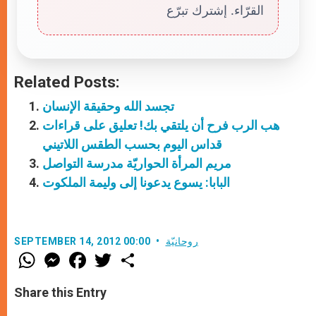
القرّاء. إشترك تبرّع
Related Posts:
تجسد الله وحقيقة الإنسان
هب الرب فرح أن يلتقي بك! تعليق على قراءات
قداس اليوم بحسب الطقس اللاتيني
مريم المرأة الحواريّة مدرسة التواصل
البابا: يسوع يدعونا إلى وليمة الملكوت
روحانيّة
SEPTEMBER 14, 2012 00:00
W
M
F
T
S
h
e
a
w
h
a
s
c
i
a
t
s
e
t
r
Share this Entry
s
e
b
t
e
A
n
o
e