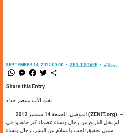
روحانيّة
ZENIT STAFF
SEPTEMBER 14, 2012 00:00
W
M
F
T
S
h
e
a
w
h
a
s
c
i
a
t
s
e
t
r
Share this Entry
s
e
b
t
e
A
n
o
e
p
g
o
r
بقلم الأب منتصر حداد
p
e
k
r
الموصل، الجمعة 14 سبتمبر 2012 (ZENIT.org). –
لم يخل التاريخ من رجال ونساء عظماء كثر جاهدوا في
سبيل تحقيق الحب والسلام بين البشر، رجال ونساء