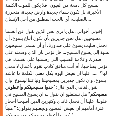
نمسح كل دمعة من العيون، فلا يكون للموت الكلمة
الأخيرة، بل تكون سماء جديدة وارض جديدة، متحررة
بالصليب، أي بالحب المطلق من أجل الإنسان…
إخوتي أخواتي، هل يا ترى نحن الذين نقول عن أنفسنا
مسيحيين، هل نحن جديرين بأن نكون أتباع يسوع، أن
نحمل صليب يسوع على صدورنا، أو أن نسمى مسيحيين
نسبة إلى يسوع المسيح… هل تؤمن بان الذي وضعته على
صدرك وعلامة الصليب التي رسمتها على نفسك، هل
تؤمن بصاحبها، أم أنت منافق كاذب تقوم بأعمال لا معنى
لها؟ ….. علينا ان نعيش اليوم بكل معنى الكلمة ما عاشه
يسوع، وان نكون جديرين بمسيحيتنا وتباعتنا ليسوع، وان
نقول لغاندي الذي قال: “
خذوا مسيحيتكم وأعطوني
مسيحكم
” هل نستطيع ان نقول له ان يسوع المسيح في
قلوبنا، علينا أن نجعل غاندي وكثيرين الذين أصبحنا أحجار
عثرة أمامهم ان نعيش المسيح ونجعلهم يقولون: ” هنيئاً
لكم، ما أعظم مسيحكم ومسيحيتكم” ..