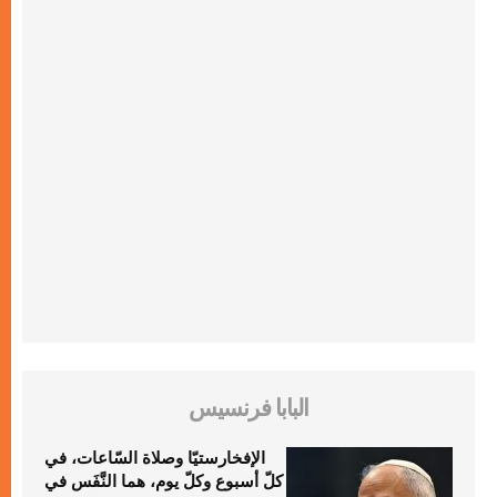
البابا فرنسيس
الإفخارستيّا وصلاة السّاعات، في
كلّ أسبوع وكلّ يوم، هما النَّفَس في