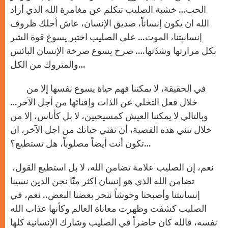
الحب… خشبة الصليب تتكلم عن مغامرة الله الذي أراد
الله ان يكون إنساناً، صديق الإنسان، عاش أحلك ظروف
إنسانيتنا، الموت… على الصليب اختبر يسوع قوة الشر
بكل مرارتها وشدّتها…. صرخ يسوع صرخة الإنسان البائس
والمتروك من الكل…
في الحقيقة، لا يمكننا فهم حياة يسوع نفسها إلا من
خلال فعل التخلي عن الذات وإفنائها من أجل الآخر…
وبالتالي لا يمكننا العيش كمسيحيين، لا بل كأناس، إلا من
خلال تبني هذه القضية، أن تفني حياتك من اجل الآخر، ان
تكون أنت أيضاً مصلوباً، هل تستطيع؟…
نعم، إن الصليب علامة تضامن الله، لا بل استطيع القول،
تضامن الله الذي هو إنسان اكثر منّا نحن الذين نسينا
إنسانيتنا وأصبحنا وحوشاً ننحر بعضنا البعض.. نعم، في
الصليب كشفت وظهرت معاناة العالم وكأنها عذاب الله
نفسه، فالله كان حاضراً في الصليب وشارك الإنسانية كلها