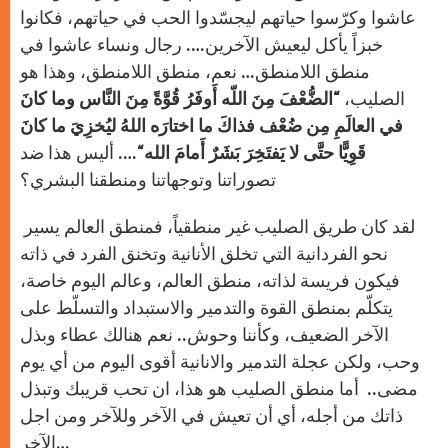
عاشوا وكرّسوا حياتهم ليجسّدوا الحب في حياتهم، فكانوا
خبزاً يأكل ليعيش الآخرين…. رجال ونساء عاشوا في
منطق اللامنطق… نعم، منطق اللامنطق، وهذا هو
الصليب،
“الضُّعْفَ مِنَ اللّه أَوفَرُ قُوَّةً مِنَ النَّاس وما كانَ
في العالَمِ مِن ضُعْف فذاكَ ما اختارَه اللهُ ليُخزِيَ ما كانَ
قَوِيًّا حتَّى لا يَفتَخِرَ بَشَرٌ أَمامَ الله
“…. أليس هذا ضد
تصوراتنا وتوجهاتنا ومنطقنا البشري؟
لقد كان طريق الصليب غير منطقياً، فمنطق العالم يسير
نحو الفردانية التي تخلق الأنانية وتخنق الفرد في ذاته
فيكون فريسة لذاته، منطق العالم، وعالم اليوم خاصة،
يتكلّم بمنطق القوة والتدمير والاستبداد والتسلّط على
الآخر الضعيف، وكأننا وحوش.. نعم هنالك عطاء وبذل
وحب، ولكن عجلة التدمير والانانية أقوى اليوم من أي يوم
مضى.. أما منطق الصليب هو هذا، ان تحب قريبك وتبذل
ذاتك من أجله، أي أن تعيش في الآخر وللآخر ومن اجل
الآخر…