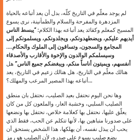
لم يوجد معلّم في التاريخ كلّه، بدل أن يعد أتباعه بالحياة
المزدهرة والمفرحة والسلام والطمأنينة، نرى يسوع
المسيح كمعلم وكقائد يعد أتباعه بهذا الكلام:
“يبسط الناس
أيديهم عليكم، ويضطهدونكم، ويجلدونكم، ويسلمونكم إلى
المجامع والسجون، وتساقون إلى الملوك والحكام….
وسيسلمكم الوالدون والإخوة والأقارب والأصدقاء
أنفسهم، ويميتون أناساً منكم، ويبغضكم جميع الناس
” هل
هنالك معلّم في التاريخ، هل هنالك زعيم في التاريخ، يعد
أتباعه بهذا المصير المرعب والمهلك؟…
وها نحن اليوم نحتفل بعيد الصليب، نحتفل بان منطق
الصليب السلبي، وخشبة العار، والملعون كل من كان
يعلّق عليها، نحتفل بها كعلامة خلاص، نحتفل بها ونضعها
على صدورنا متباهين بها، لأنها تتكلم عن الحب، فقط الذي
يحب أن يبذل نفسه، أن يهلكها، هذا الشخص يستحق أن
يضع صليب يسوع على صدره، لأن الصليب هو رمز