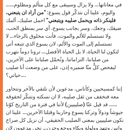
في معاناتها… ولا يزال وسيبقى مع كل متألم ومظلوم……
واليوم، علينا أن نتذكّر قول يسوع: “
من أراد ان يتبعني،
فلينكر ذاته ويحمل صليبه ويتبعني
” احمل صليبك، ألمك
ضيقك، وجعك، وسر بجانب يسوع، أي سر بمنطق الحب،
ولا تستسلم للألم والموت، فأنت مخلوق بالرجاء… لا
تستسلم إلى الموت والألم، لان يسوع الذي تتبعه أتى
لتكون لنا الحياة، لا بل الحياة الأفضل… ترونا دوماً نتهرب
من صلباننا، التزاماتنا، ونُحمّل صلباننا على الآخرين،
ليفحص كلٌّ منّا ضميره إذن، على من وضعت أنا صليب
حياتي؟….
إننا كمسيحيين وكأناس، مدعوين لأن نلتقي بالآخر ونتحاور
معه فنخفف من ثقل صليبه، لا ان نسكته ونتنكّر لحقوقه
…… قد قيل عنّا (صليبيين) لأننا في فترة من التاريخ كوّنا
جيوشاً ودولاً وتركنا يسوع وحاربنا وقتلنا الآخرين… علينا ان
نكون صليبيين بمعنى الصليب الحقيقي، أن نزيل كل صراخ
وانين وتنهد وولولة وبكاء ووجع وحزن… نحن مدعوون لان