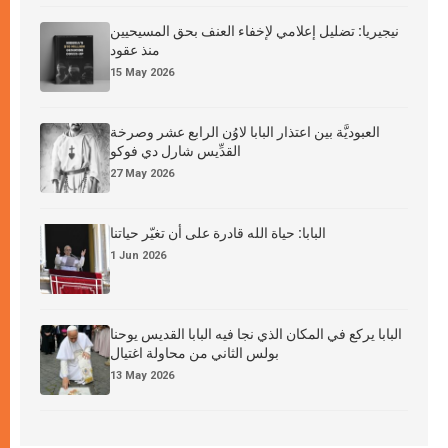
نيجيريا: تضليل إعلامي لإخفاء العنف بحق المسيحيين
منذ عقود
15 May 2026
العبوديَّة بين اعتذار البابا لاوُن الرابع عشر وصرخة
القدِّيس شارل دي فوكو
27 May 2026
البابا: حياة الله قادرة على أن تغيّر حياتنا
1 Jun 2026
البابا يركع في المكان الذي نجا فيه البابا القديس يوحنا
بولس الثاني من محاولة اغتيال
13 May 2026