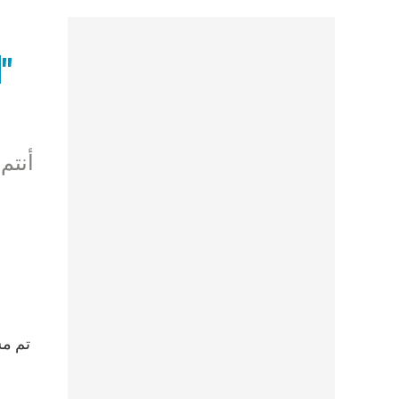
البابا إلى الشباب اللبناني: لا يغرينكم "عسل الهجرة المر"