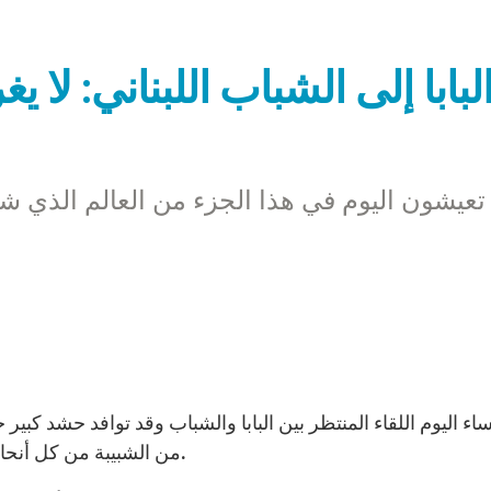
من الشبيبة من كل أنحاء لبنان ليلتقوا بالبابا في الصرح البطريركي في بكركي.