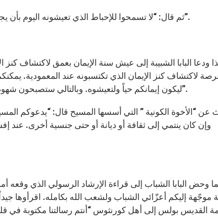
ثم قال: “لا تسمحوا للإحباط الذي تعيشونه اليوم بأن يجعل من عالم المخدرات، والتعاسة، والإباحية ملجأ لكم”.
ا ودعا البابا الشبيبة إلى عيش سنة الإيمان بعمق لاكتشاف كنز ال
فرصة لاكتشاف كنز الإيمان الذي تكتسبونه عند المعمودية. يمكنك
ليكون إيمانكم حياً ولتعيشوه. وبالتالي ستصبحون شهوداً أيضاً على حب المسيح الذي يجعل جميع البشر إخوة”.
 عن “الأخوة الكونية ” التي أسسها المسيح قال: “يدعوكم المسيح
وإن كان ينتمي إلى ثقافة أو ديانة أو حتى جنسية أخرى. عند إ
ا وحض البابا الشباب إلى قراءة الإرشاد الرسولي الذي وقعه 
 موجّهة إليكم أعزّائي الشباب ولشعب الله بكامله. اقرأوها جيداً
ة القديس بولس إلى أهل كورنثوس “أنتم رسالتنا مكتوبة في قل