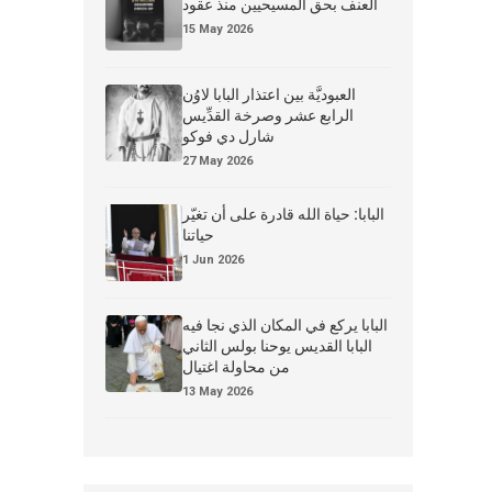
العنف بحق المسيحيين منذ عقود
15 May 2026
العبوديَّة بين اعتذار البابا لاوُن
الرابع عشر وصرخة القدِّيس
شارل دي فوكو
27 May 2026
البابا: حياة الله قادرة على أن تغيّر
حياتنا
1 Jun 2026
البابا يركع في المكان الذي نجا فيه
البابا القديس يوحنا بولس الثاني
من محاولة اغتيال
13 May 2026