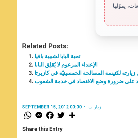
ت، يموّلها
Related Posts:
تحية البابا لشبيبة بافيا
الإعتداء المزعوم لا يُقلِق البابا
زيارته لكنيسة المصالحة الخمسينيّة في كازيرتا
شدد على ضرورة وضع الاقتصاد في خدمة الشعوب
زيارات
SEPTEMBER 15, 2012 00:00
W
M
F
T
S
h
e
a
w
h
a
s
c
i
a
t
s
e
t
r
Share this Entry
s
e
b
t
e
A
n
o
e