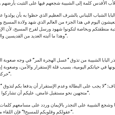
البابا الشباب اللبناني بالشرف العظيم الذي حظوا به بأن يولدوا
تعيشون اليوم في هذا الجزء من العالم الذي شهد ولادة المسيح 
بة منطقتكم وبخاصة لتكونوا شهود ورسل لفرح المسيح، لأن الإيم
وهذا ما أثبته العديد من القديسين والطوباويين من هذا البلد. رسالتهم تنير الكنيسة الجامعة”.
ر البابا الشبيبة من تذوق “عسل الهجرة المر” في وجه صعوبة ا
ونها في حياتكم اليومية، بسبب قلة الإستقرار والأمن، وصعوبة إ
حركته مستمرة، أنتم بمواجهة العديد من التحديات الخطرة”.
ف: “لا يجب على البطالة وعدم الإستقرار أن يدفعا بكم لتذوق
متجهين نحو مستقبل غامض. عليكم أن تشاركوا بمستقبل بلدكم، وتملأوا دوركم في المجتمع والكنيسة”.
 وشجع الشبيبة على التجذر بالإيمان وردد على مسامعهم كلمات الط
عقولكم وقلوبكم للمسيح!” فإن اللقاء معه “يعطي أفقًا جديدًا للحياة، ومن هنا اتجاهها الحاسم”.