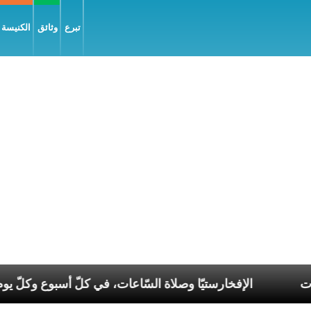
تبرع
وثائق
الكنيسة و
صر الانقسامات
الإفخارستيّا وصلاة السّاعات، في كلّ أسب