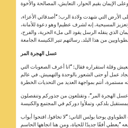
 على الأرض التي شهدت ولادة الرب: “أصدقائي الأعزاء،
وتعزيز المسيحية. إنه لشرف عظيم! وهو دعوة للأمانة،
ان الذي ينقله الرسل يقود الى ملء الحرية، والفرح،
عسل الهجرة المر
لعيش وقلة استقراره فقال: “انا أعرف الصعوبات التي
يجاد عمل أو حتى الشعور بالوحدة والتهميش. في عالم
 “عسل الهجرة المر”، وتقتلعون من جذوركم وتنفصلون
وباوي يوحنا بولس الثاني: “لا تخافوا. افتحوا أبواب