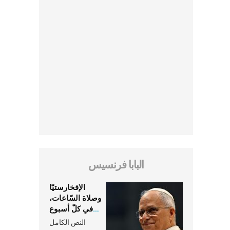
البابا فرنسيس
الإفخارستيّا
وصلاة السّاعات،
في كلّ أسبوع
وكلّ يوم، هما
النص الكامل