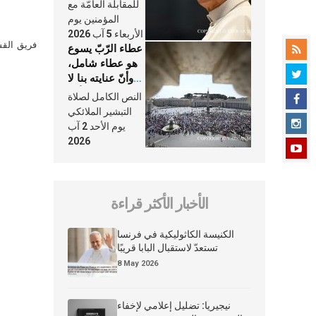
النَّفَس في حياة
للمقابلة العامّة مع
الكنيسة
المؤمنين يوم
الأربعاء 5 آب 2026
فريق القس
عطاء الرّبّ يسوع
هو عطاء شامل،
وأنّ عنايته بنا لا
تغيب عنّا أبدًا
النص الكامل لصلاة
التبشير الملائكي
يوم الأحد 2 آب
2026
الأخبار الأكثر قراءة
الكنيسة الكاثوليكية في فرنسا
تستعدّ لاستقبال البابا قريبًا
8 May 2026
نيجيريا: تضليل إعلامي لإخفاء