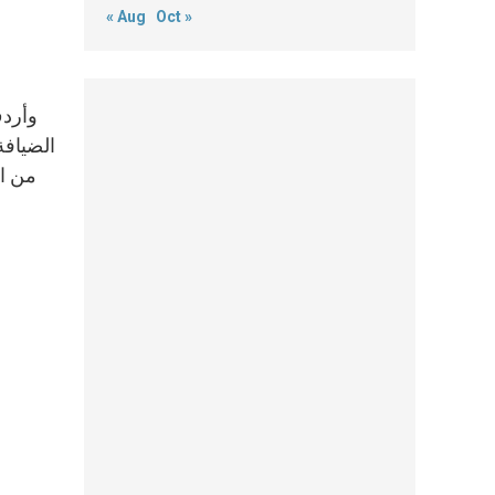
« Aug
Oct »
وأردف
الضيافة
من ال