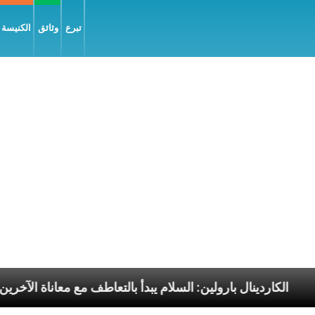
تبرع
وثائق
الكنيسة و
ليّة
الكاردينال بارولين: السلام يبدأ بالتعاطف مع معانا