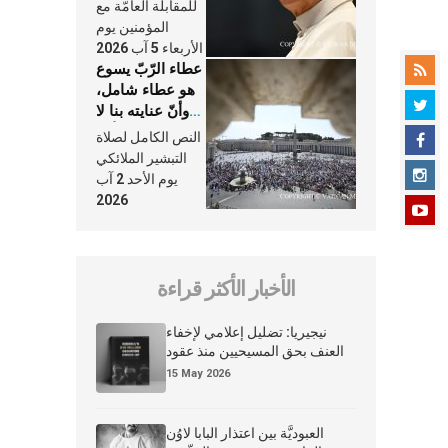
النَّفَس في حياة
للمقابلة العامّة مع
الكنيسة
المؤمنين يوم
الأربعاء 5 آب 2026
عطاء الرّبّ يسوع
هو عطاء شامل،
وأنّ عنايته بنا لا
تغيب عنّا أبدًا
النص الكامل لصلاة
التبشير الملائكي
يوم الأحد 2 آب
2026
الأخبار الأكثر قراءة
نيجيريا: تضليل إعلامي لإخفاء
العنف بحق المسيحيين منذ عقود
15 May 2026
العبوديَّة بين اعتذار البابا لاوُن