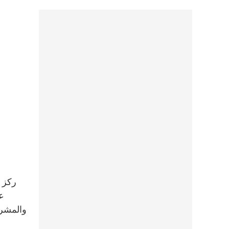
عل
والمشروع