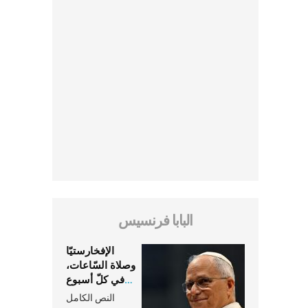
البابا فرنسيس
الإفخارستيّا
وصلاة السّاعات،
في كلّ أسبوع
وكلّ يوم، هما
النص الكامل