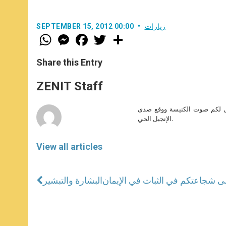
زيارات
SEPTEMBER 15, 2012 00:00
W
M
F
T
S
h
e
a
w
h
a
s
c
i
a
t
s
e
t
r
Share this Entry
s
e
b
t
e
A
n
o
e
p
g
o
r
ZENIT Staff
p
e
k
r
صل لكم صوت الكنيسة ووقع صدى
الإنجيل الحي.
View all articles
البشارة والتبشير