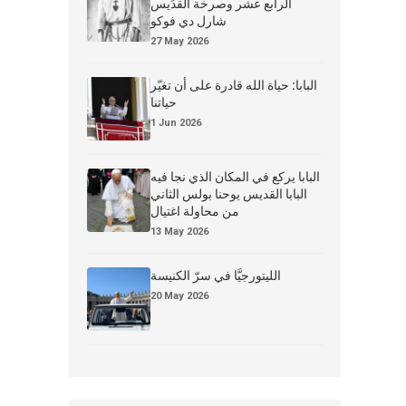
الرابع عشر وصرخة القدِّيس
شارل دي فوكو
27 May 2026
البابا: حياة الله قادرة على أن تغيّر
حياتنا
1 Jun 2026
البابا يركع في المكان الذي نجا فيه
البابا القديس يوحنا بولس الثاني
من محاولة اغتيال
13 May 2026
الليتورجيَّا في سرّ الكنيسة
20 May 2026