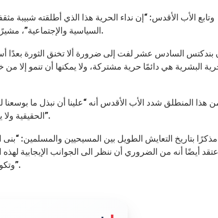
وتابع الأب الأقدس: “إن نداء الحرية هذا الذي أطلقته شبيبة مثق
السياسية والإجتماعية”، مشيرًا إلى أن المسيحيين إنما رحبوا خير ترحيب بهذا التطور.
ن بندكتس السادس عشر لفت إلى ضرورة ألا تخنق الثورة بعدًا أسا
رية البشرية هي دائمًا حرية مشتركة، ولا يمكنها أن تنمو إلا 
ن هذا المنطلق شدد الأب الأقدس أنه “علينا أن نبذل ما بوسعنا ل
الحقيقية ولا ينسى التسامح والمصالحة العاملين الضروريين للحرية”.
مذكرًا بتاريخ التعايش الطويل بين المسيحيين والمسلمين: “بن
أعتقد أيضًا أنه من الضروري أن ننظر الى الجوانب الإيجابية له
وتكون جزءًا من حوار أكبر بدلا من هيمنة الواحد على الآخر”.