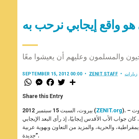
بي هو واقع إيجابي نرحب به
يون والمسلمون وعليهم أن يعيشوا معًا
زيارات
ZENIT STAFF
SEPTEMBER 15, 2012 00:00
W
M
F
T
S
h
e
a
w
h
a
s
c
i
a
t
s
e
t
r
Share this Entry
s
e
b
t
e
A
n
o
e
p
g
o
r
). – ركز السؤال الثالث الذي طُرح على الأب الأقدس خلال رحلته إلى بيروت
ZENIT.org
بيروت، السبت 15 سبتمبر 2012 (
p
e
k
ان جواب الأب الأقدس إيجابيًا، إذ رأى البعد الإيجابي
r
يمقراطية، والحرية، والمزيد من التعاون وبهوية عربية
جديدة”.