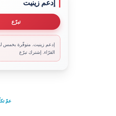
إدعم زينيت
تبرّع
إدعم زينيت. متوفّرة بخمس لغا
القرّاء. إشترك تبرّع
عمّ تكل