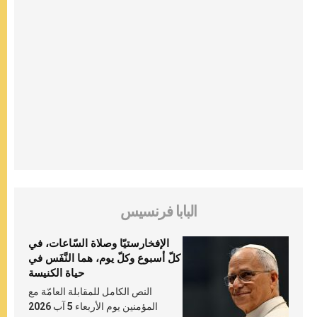
البابا فرنسيس
الإفخارستيّا وصلاة السّاعات، في
كلّ أسبوع وكلّ يوم، هما النَّفَس في
حياة الكنيسة
النص الكامل للمقابلة العامّة مع
المؤمنين يوم الأربعاء 5 آب 2026