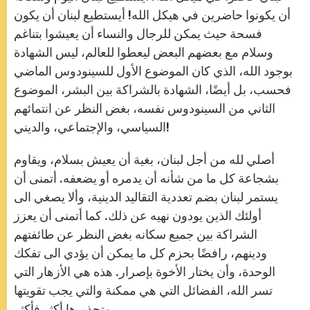
أن يكونوا حاضرين في هيكل الله! أيستطيع لبنان أن يكون
فسحة حيث يمكن للرجال والنساء أن يعيشوا بتناغم
وسلام مع بعضهم البعض ليعطوا للعالم، ليس الشهادة
بوجود الله، الذي كان الموضوع الأول للسينودوس الماضي
فحسب، بل أيضًا، الشهادة بالشراكة بين البشر، الموضوع
الثاني من السينودوس نفسه، بغض النظر عن انتمائهم
السياسي، والإجتماعي، والديني!
أصلي لله من أجل لبنان، بغية أن يعيش بسلام، ويقاوم
بشجاعة كل ما من شأنه أن يدمره أو يضعفه. أتمنى أن
يستمر لبنان بضم تعددية التقاليد الدينية، وألا يصغي الى
أولئك الذين يودون نهيه عن ذلك. كما أتمنى أن يعزز
الشراكة بين جميع سكانه بغض النظر عن طائفتهم
ودينهم، رافضًا بحزم كل ما يمكن أن يؤدي الى تفكك
الوحدة، وأن يختار الأخوة بإصرار. هذه هي الأزهار التي
تسر الله، الفضائل التي هي ممكنة والتي يجب تقويتها
وتجذيرها أكثر فأكثر.