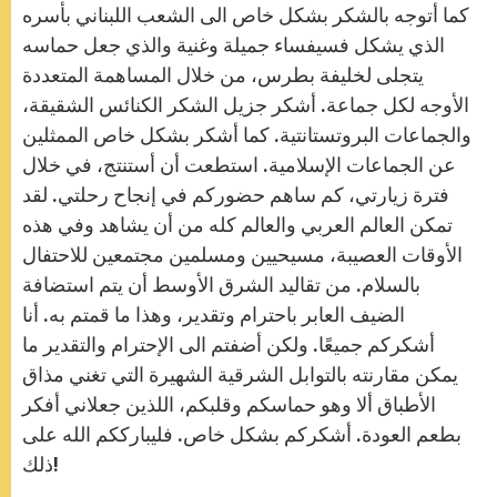
كما أتوجه بالشكر بشكل خاص الى الشعب اللبناني بأسره
الذي يشكل فسيفساء جميلة وغنية والذي جعل حماسه
يتجلى لخليفة بطرس، من خلال المساهمة المتعددة
الأوجه لكل جماعة. أشكر جزيل الشكر الكنائس الشقيقة،
والجماعات البروتستانتية. كما أشكر بشكل خاص الممثلين
عن الجماعات الإسلامية. استطعت أن أستنتج، في خلال
فترة زيارتي، كم ساهم حضوركم في إنجاح رحلتي. لقد
تمكن العالم العربي والعالم كله من أن يشاهد وفي هذه
الأوقات العصيبة، مسيحيين ومسلمين مجتمعين للاحتفال
بالسلام. من تقاليد الشرق الأوسط أن يتم استضافة
الضيف العابر باحترام وتقدير، وهذا ما قمتم به. أنا
أشكركم جميعًا. ولكن أضفتم الى الإحترام والتقدير ما
يمكن مقارنته بالتوابل الشرقية الشهيرة التي تغني مذاق
الأطباق ألا وهو حماسكم وقلبكم، اللذين جعلاني أفكر
بطعم العودة. أشكركم بشكل خاص. فليبارككم الله على
ذلك!