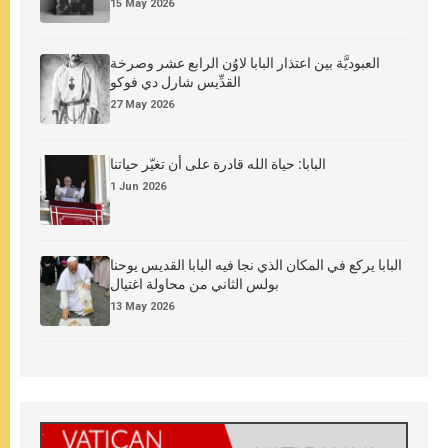
15 May 2026
العبوديَّة بين اعتذار البابا لاوُن الرابع عشر وصرخة
القدِّيس شارل دي فوكو
27 May 2026
البابا: حياة الله قادرة على أن تغيّر حياتنا
1 Jun 2026
البابا يركع في المكان الذي نجا فيه البابا القديس يوحنا
بولس الثاني من محاولة اغتيال
13 May 2026