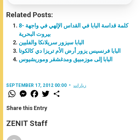
Related Posts:
8- كلمة قداسة البابا في القداس الإلهي في واجهة
بيروت البحرية
البابا سيزور سريلانكا والفلبين
البابا فرنسيس يزور أرض الأم تريزا دي كالكوتا
البابا إلى موزمبيق ومدغشقر وموريشيوس
زيارات
SEPTEMBER 17, 2012 00:00
W
M
F
T
S
h
e
a
w
h
a
s
c
i
a
t
s
e
t
r
Share this Entry
s
e
b
t
e
A
n
o
e
p
g
o
r
ZENIT Staff
p
e
k
r