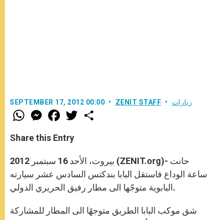
زيارات
ZENIT STAFF
SEPTEMBER 17, 2012 00:00
W
M
F
T
S
h
e
a
w
h
a
s
c
i
a
t
s
e
t
r
Share this Entry
s
e
b
t
e
A
n
o
e
p
g
o
r
بيروت، الأحد 16 سبتمبر 2012 (ZENIT.org)- حانت
p
e
k
r
ساعة الوداع فاستقل البابا بندكتس السادس عشر سيارته
البابوية متوجّها الى مطار رفيق الحريري الدولي.
شق موكب البابا الطريق متوجهًا الى المطار للمشاركة