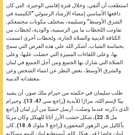
استطعت أن ألتقي، وخلال فترة إقامتي الوجيزة، التي كان
دافعها الأساسي إمضاء الإرشاد الرسولي “الكنيسة في
الشرق الأوسط” وتسليمه، بمختلف مكونات مجتمعكم.
تفاوتت اللحظات ما بين الرسمية، والودية، لحظات من
الكثافة الدينية والصلاة الحارة، ولحظات أخرى اتسمت
بحماسة الشباب. أشكر الله على هذه الفرص التي سمح
بها، وعلى اللقاءات المميزة التي حصلت عليها، وعلى
الصلاة التي شارك بها الجميع ومن أجل الجميع في لبنان
والشرق الأوسط، بغض النظر عن انتماء الشخص وعن
معتقداته الدينية.
طلب سليمان في حكمته من حيرام ملك صور، أن يشيد
بيتًا لإسم الله، مزارًا للأبدية (راجع سي 47، 13). وحيرام
الذي ذكرته عندما وصلت، أرسل خشبًا من أرز لبنان (راجع
مل 5، 22). شكل خشب الأرز أثاثا للهيكل وكان مزينًا
بأكاليل من الزهور المحفورة (راجع 1 ملوك 6، 18). كان
لبنان حاضرًا في هيكل الله. أيستطيع لبنان اليوم وسكانه