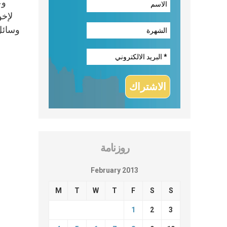
وع
لإخو
وسائل
روزنامة
February 2013
M
T
W
T
F
S
S
1
2
3