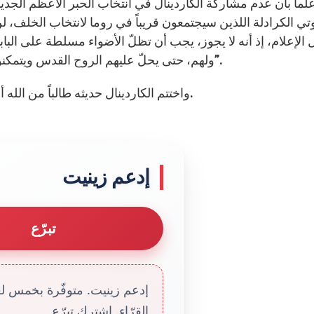
لماً بأن عدم مشاركة الكاردينال في انتخاب الحبر الأعظم الجديد،
تي الكرادلة اللذين سيجتمعون قريباً في روما لانتخاب الخلف، لن 
 الإعلام، إذ أنه لا يجوز، يجب أن تظلّ الأضواء مسلطة على ا
ولهم، حتى يحلّ عليهم الروح القدس ويتمكنوا من القيام بالخيار الصحيح لصالح الكنيسة ومستقبلها”.
واختتم الكاردينال حديثه طالباً من الله أن يبارك شعب اسكتلندا وبالأخصّ الأبرشيّة التي خدمها.
إدعم زينيت
تبرّع
إدعم زينيت. متوفّرة بخمس لغا
القرّاء. إشترك تبرّع