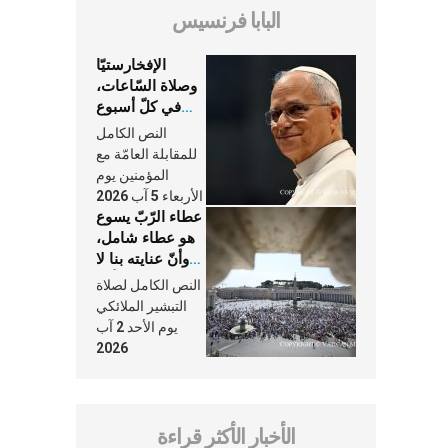
البابا فرنسيس
الإفخارستيّا
وصلاة السّاعات،
في كلّ أسبوع
وكلّ يوم، هما
النص الكامل
النَّفَس في حياة
للمقابلة العامّة مع
الكنيسة
المؤمنين يوم
الأربعاء 5 آب 2026
عطاء الرّبّ يسوع
هو عطاء شامل،
وأنّ عنايته بنا لا
تغيب عنّا أبدًا
النص الكامل لصلاة
التبشير الملائكي
يوم الأحد 2 آب
2026
الأخبار الأكثر قراءة