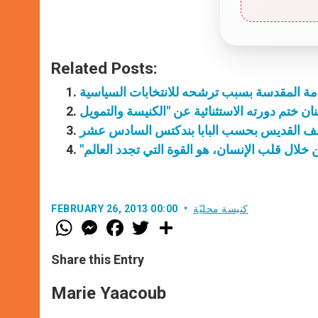
Related Posts:
ة المقدسة بسبب ترشحه للانتخابات السياسية
قف القديس بحسب البابا بندكتس السادس عشر
كنيسة محليّة
FEBRUARY 26, 2013 00:00
W
M
F
T
S
h
e
a
w
h
a
s
c
i
a
t
s
e
t
r
Share this Entry
s
e
b
t
e
A
n
o
e
p
g
o
r
Marie Yaacoub
p
e
k
r