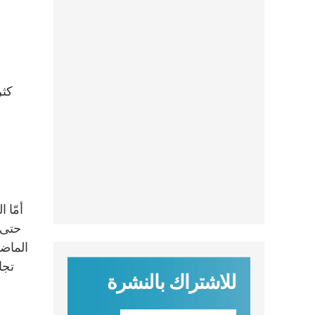
كثر
أمّا 
حتى ي
الماضي
تجا
للاشتراك بالنشرة