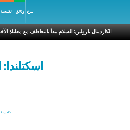
تبرع
وثائق
الكنيسة و
ا الرسوليّة
الكاردينال بارولين: السلام يبدأ بالتعاطف م
اسكتلندا: 
كنيسة م