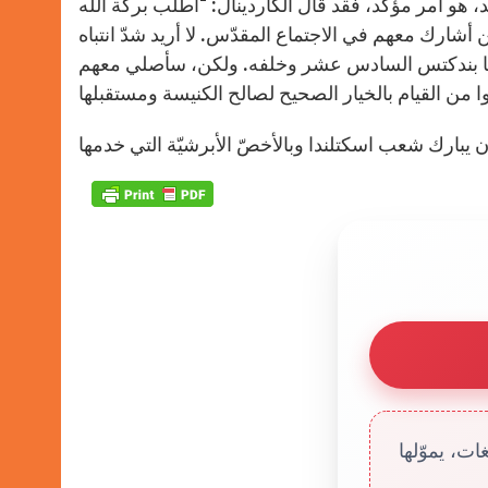
 هو أمر مؤكّد، فقد قال الكاردينال: “أطلب بركة الله
أشارك معهم في الاجتماع المقدّس. لا أريد شدّ انتباه
لبابا بندكتس السادس عشر وخلفه. ولكن، سأصلي معهم
ت، يموّلها