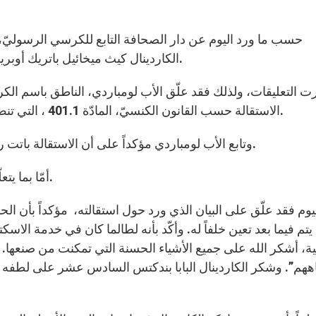
حسب ما ورد اليوم عن دار الصحافة التابع للكرسي الرسوليّ، 
الكاردينال كيث ميخائيل باتريك أوبرين، رئيس أساقفة سان أندريوس وإدنبرغ في اسكتلندا.
ت التعليقات، ولذلك فقد علّق الأب لومباردي، الناطق باسم الك
الاستقالة حسب القانون الكنسيّ، المادّة 401.1 ، التي تنصّ على أن يتخلّى الأساقفة عند بلوغهم الـ75 من العمر.
وتابع الأب لومباردي مؤكداً على أن الاستقالة باتت رسميّة فقط اليوم، أي بعد أن قام الحبر الأعظم بقبولها.
أمّا بما يتعلّق بالاتهامات التي وجّهت له، فلطالما نفاها الكاردينال.
اليوم فقد علّق على البيان الذي ورد حول استقالته، مؤكداً بأن الحب
تم فيما بعد تعين خلفاً له. وأكّد بأنه لطالما كان في خدمة الاسكت
ة، أشكر الله على جميع الأشياء الحسنة التي تمكنت من صنعها. أ
ههم”. وشكر الكاردينال البابا بندكتس السادس عشر على لطفه ت