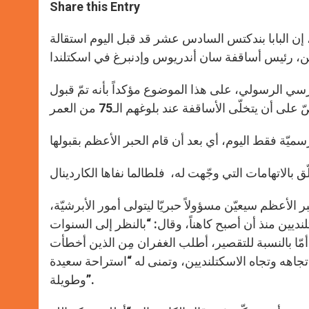
t
s
e
t
r
Share this Entry
s
e
b
t
e
A
n
o
e
p
g
o
r
إن البابا بندكتس السادس عشر قد قبل اليوم استقالة
p
e
k
r
رسي الرسولي، على هذا الموضوع مؤكداً بأنه تمّ قبول
ر الأعظم سيعيّن مسؤولاً حبريّا ليتولى أمور الأبرشيّة،
لنديين منذ أن أصبح كاهناً، وقال: “بالنظر إلى السنوات
مّا بالنسبة للتقصير، أطلب الغفران مِن الذين أخطأت
جاهه وتجاه الاسكتلنديين، وتمنى له “استراحة سعيدة
وطويلة”.