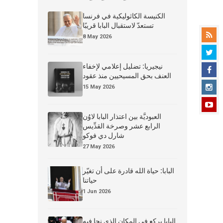
الكنيسة الكاثوليكية في فرنسا
تستعدّ لاستقبال البابا قريبًا
8 May 2026
نيجيريا: تضليل إعلامي لإخفاء
العنف بحق المسيحيين منذ عقود
15 May 2026
العبوديَّة بين اعتذار البابا لاوُن
الرابع عشر وصرخة القدِّيس
شارل دي فوكو
27 May 2026
البابا: حياة الله قادرة على أن تغيّر
حياتنا
1 Jun 2026
البابا يركع في المكان الذي نجا فيه