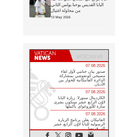
البابا القديس يوحنا بولس الثاني
من محاولة اغتيال
13 May 2026
07.08.2026
صدور بيان ختامي لأول لقاء
مسيحي كونفوشي بمشاركة
الدائرة الفاتيكانية للحوار بين
الأديان
07.08.2026
الكاردينال ستورلا: زيارة البابا
لاوُن الرابع عشر ستكون بشرى
سارة للأوروغواي بأكملها
07.08.2026
الفاتيكان يعلن برنامج الزيارة
الرسولية للبابا لاوُن الرابع عشر
إلى فرنسا
07.08.2026