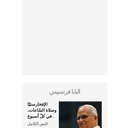
البابا فرنسيس
الإفخارستيّا
وصلاة السّاعات،
في كلّ أسبوع
وكلّ يوم، هما
النص الكامل