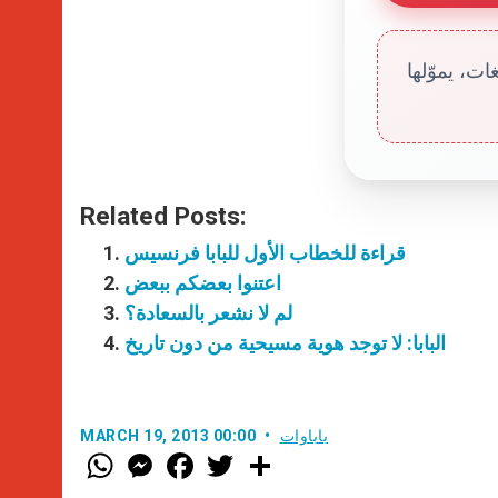
ت، يموّلها
Related Posts:
قراءة للخطاب الأول للبابا فرنسيس
اعتنوا بعضكم ببعض
لم لا نشعر بالسعادة؟
البابا: لا توجد هوية مسيحية من دون تاريخ
باباوات
MARCH 19, 2013 00:00
W
M
F
T
S
h
e
a
w
h
a
s
c
i
a