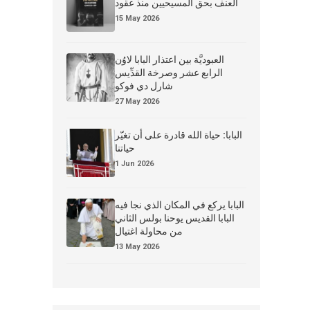
العنف بحق المسيحيين منذ عقود
15 May 2026
العبوديَّة بين اعتذار البابا لاوُن
الرابع عشر وصرخة القدِّيس
شارل دي فوكو
27 May 2026
البابا: حياة الله قادرة على أن تغيّر
حياتنا
1 Jun 2026
البابا يركع في المكان الذي نجا فيه
البابا القديس يوحنا بولس الثاني
من محاولة اغتيال
13 May 2026