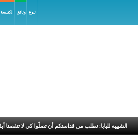
تبرع
وثائق
الكنيسة و
السّلام
الشبيبة للبابا: نطلب من قداستكم أن تصلّوا كي ل