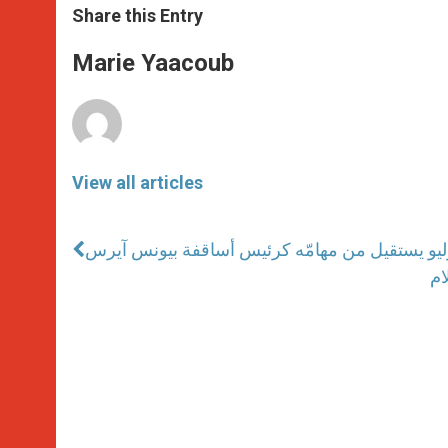
t
s
e
t
r
Share this Entry
s
e
b
t
e
A
n
o
e
p
g
o
r
Marie Yaacoub
p
e
k
r
View all articles
وليو يستقيل من مهامّه كرئيس أساقفة بيونس آيرس
ام