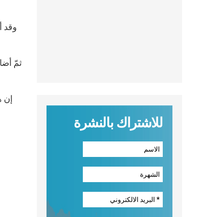
وقد أ
ثمّ أضا
إن ه
للاشتراك بالنشرة