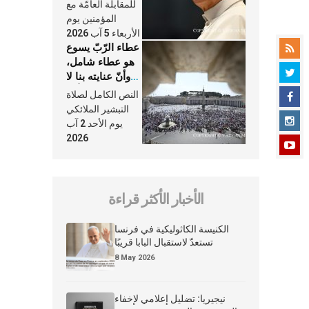
النَّفَس في حياة
للمقابلة العامّة مع
الكنيسة
المؤمنين يوم
الأربعاء 5 آب 2026
عطاء الرّبّ يسوع
هو عطاء شامل،
وأنّ عنايته بنا لا
تغيب عنّا أبدًا
النص الكامل لصلاة
التبشير الملائكي
يوم الأحد 2 آب
2026
الأخبار الأكثر قراءة
الكنيسة الكاثوليكية في فرنسا
تستعدّ لاستقبال البابا قريبًا
8 May 2026
نيجيريا: تضليل إعلامي لإخفاء