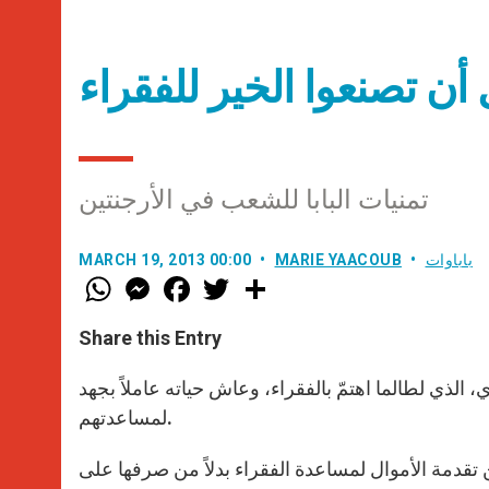
تمنيات البابا للشعب في الأرجنتين
باباوات
MARIE YAACOUB
MARCH 19, 2013 00:00
W
M
F
T
S
h
e
a
w
h
a
s
c
i
a
t
s
e
t
r
Share this Entry
s
e
b
t
e
A
n
o
e
p
g
o
r
 الذي لطالما اهتمّ بالفقراء، وعاش حياته عاملاً بجهد
p
e
k
لمساعدتهم.
r
تقدمة الأموال لمساعدة الفقراء بدلاً من صرفها على