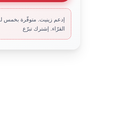
إدعم زينيت. متوفّرة بخمس لغا
القرّاء. إشترك تبرّع