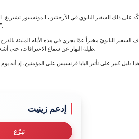
كّد على ذلك السفير البابوي في الأرجنتين، المونسنيور تشيريغ، ا
أجاب بأن هذا الأمر “لا يمنع أحدًا من القدوم للمشا
ف السفير البابويّ مخبراً عمّا يجري في هذه الأيام المليئة بالفرح
طيلة النهار عن سماع الاعترافات، حتى أشخاص لم يعترفوا منذ 10 أو 15 عاماً قد قدموا للإعتراف.
ذا دليل كبير على تأثير البابا فرنسيس على المؤمنين، إذ أنه يوم
إدعم زينيت
تبرّع