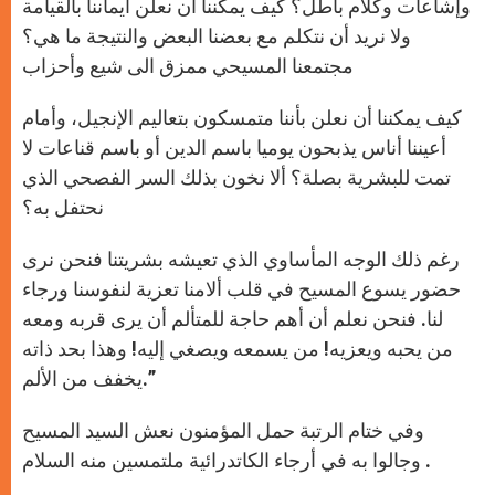
وإشاعات وكلام باطل؟ كيف يمكننا أن نعلن ايماننا بالقيامة
ولا نريد أن نتكلم مع بعضنا البعض والنتيجة ما هي؟
مجتمعنا المسيحي ممزق الى شيع وأحزاب
كيف يمكننا أن نعلن بأننا متمسكون بتعاليم الإنجيل، وأمام
أعيننا أناس يذبحون يوميا باسم الدين أو باسم قناعات لا
تمت للبشرية بصلة؟ ألا نخون بذلك السر الفصحي الذي
نحتفل به؟
رغم ذلك الوجه المأساوي الذي تعيشه بشريتنا فنحن نرى
حضور يسوع المسيح في قلب ألامنا تعزية لنفوسنا ورجاء
لنا. فنحن نعلم أن أهم حاجة للمتألم أن يرى قربه ومعه
من يحبه ويعزيه! من يسمعه ويصغي إليه! وهذا بحد ذاته
يخفف من الألم.”
وفي ختام الرتبة حمل المؤمنون نعش السيد المسيح
وجالوا به في أرجاء الكاتدرائية ملتمسين منه السلام .