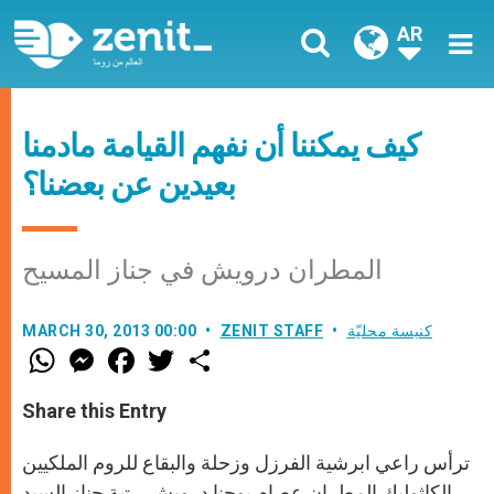
AR
كيف يمكننا أن نفهم القيامة مادمنا
بعيدين عن بعضنا؟
المطران درويش في جناز المسيح
كنيسة محليّة
ZENIT STAFF
MARCH 30, 2013 00:00
W
M
F
T
S
h
e
a
w
h
a
s
c
i
a
t
s
e
t
r
Share this Entry
s
e
b
t
e
A
n
o
e
p
g
o
r
ترأس راعي ابرشية الفرزل وزحلة والبقاع للروم الملكيين
p
e
k
r
الكاثوليك المطران عصام يوحنا درويش رتبة جناز السيد