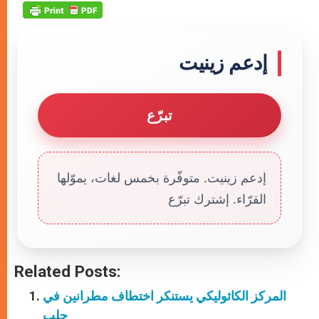
إدعم زينيت
تبرّع
إدعم زينيت. متوفّرة بخمس لغات، يموّلها
القرّاء. إشترك تبرّع
Related Posts:
المركز الكاثوليكي يستنكر اختطاف مطرانين في
حلب