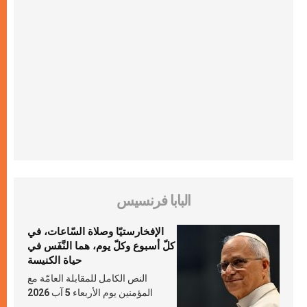
البابا فرنسيس
الإفخارستيّا وصلاة السّاعات، في
كلّ أسبوع وكلّ يوم، هما النَّفَس في
حياة الكنيسة
النص الكامل للمقابلة العامّة مع
المؤمنين يوم الأربعاء 5 آب 2026