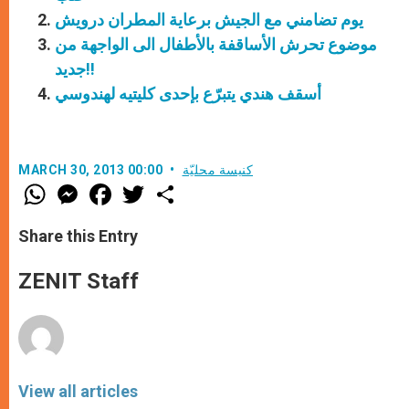
يوم تضامني مع الجيش برعاية المطران درويش
موضوع تحرش الأساقفة بالأطفال الى الواجهة من
جديد!!
أسقف هندي يتبرّع بإحدى كليتيه لهندوسي
كنيسة محليّة
MARCH 30, 2013 00:00
W
M
F
T
S
h
e
a
w
h
a
s
c
i
a
t
s
e
t
r
Share this Entry
s
e
b
t
e
A
n
o
e
p
g
o
r
ZENIT Staff
p
e
k
r
View all articles