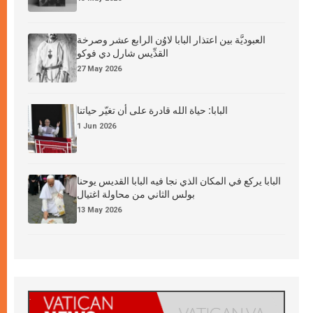
العبوديَّة بين اعتذار البابا لاوُن الرابع عشر وصرخة
القدِّيس شارل دي فوكو
27 May 2026
البابا: حياة الله قادرة على أن تغيّر حياتنا
1 Jun 2026
البابا يركع في المكان الذي نجا فيه البابا القديس يوحنا
بولس الثاني من محاولة اغتيال
13 May 2026