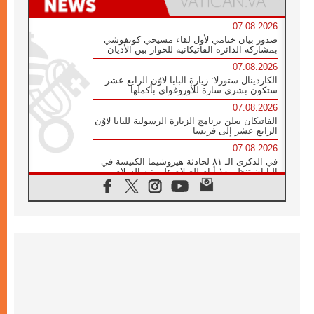
07.08.2026
صدور بيان ختامي لأول لقاء مسيحي كونفوشي
بمشاركة الدائرة الفاتيكانية للحوار بين الأديان
07.08.2026
الكاردينال ستورلا: زيارة البابا لاوُن الرابع عشر
ستكون بشرى سارة للأوروغواي بأكملها
07.08.2026
الفاتيكان يعلن برنامج الزيارة الرسولية للبابا لاوُن
الرابع عشر إلى فرنسا
07.08.2026
في الذكرى الـ ٨١ لحادثة هيروشيما الكنيسة في
اليابان تنظم ١٠ أيام للصلاة على نية السلام
07.08.2026
الكنيسة في الأوروغواي: زيارة البابا ستعزز
الإيمان والرجاء
06.08.2026
الاجتماع الشهري للمطارنة الموارنة
06.08.2026
الكاردينال روسي: زيارة البابا لاوُن إلى الأرجنتين
هي تكريم للبابا فرنسيس
06.08.2026