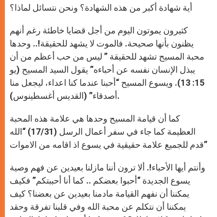
أية شهادة أكبر من هذه الشهادة؟ ونحن نتسائل لماذا؟
كثيرون يموتون اليوم من أجل قضايا خاطئة رغم أنهم
يظنون بأنها صحيحة. فالموت لا يشهد للحقيقة!.. وحدها
محبة المسيح تشهد للحقيقة ” ليس من حب أعظم من أن
يبذل الإنسان نفسه عن أحباءه” يقول السيد المسيح (يو
15: 13). ويسوع المسيح “أحبنا عندما كنا اعداء، ليجعل منا
أصدقاء” (القديس أغسطينوس).
كما أن قيامة المسيح وحدها هي علامة هذه المحبة
العظيمة كما جاء في سفر أعمال الرسل (17/31) “الله
قدم للجميع علامة حقيقية في يسوع اذ اقامه من الاموات”
وأنتم أيها الأحباء!. ألا ترون أننا مازلنا بعيدين عن فهم وصية
يسوع الجديدة “أحبوا بعضكم .. كما أنا أحببتكم” فكيف
يمكننا أن نفهم القيامة مادمنا بعيدين عن بعضنا؟ كيف
يمكننا أن نتكلم عن محبة الله وفي قلبنا تفرقة وحقد