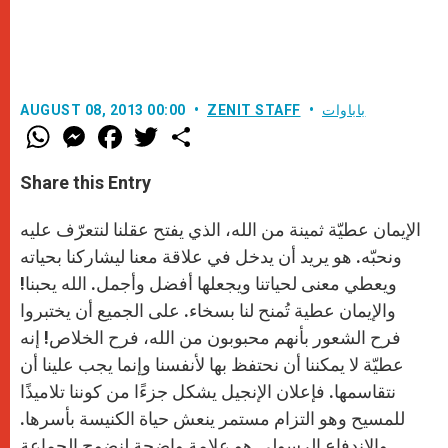
باباوات
ZENIT STAFF
AUGUST 08, 2013 00:00
W
M
F
T
S
h
e
a
w
h
a
s
c
i
a
t
s
e
t
r
Share this Entry
s
e
b
t
e
A
n
o
e
p
g
o
r
الإيمان عطيّة ثمينة من الله، الذي يفتح عقلنا لنتعرّف عليه
p
e
k
r
ونحبّه. هو يريد أن يدخل في علاقة معنا ليشاركنا بحياته
ويعطي معنى لحياتنا ويجعلها أفضل وأجمل. الله يحبنا!
والإيمان عطية تُمنح لنا بسخاء. على الجميع أن يختبروا
فرح الشعور بأنهم محبوبون من الله، فرح الخلاص! إنه
عطيّة لا يمكننا أن نحتفظ بها لأنفسنا وإنما يجب علينا أن
نتقاسمها. فإعلان الإنجيل يشكل جزءًا من كوننا تلاميذًا
للمسيح وهو التزام مستمر ينعش حياة الكنيسة بأسرها.
والاندفاع الرسولي هو علامة واضحة لنضوج الجماعة