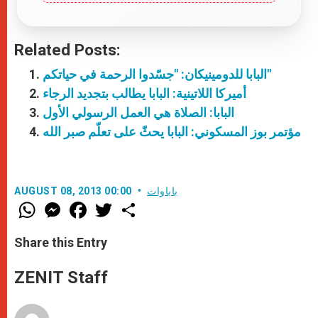
Related Posts:
البابا للدومينيكان: "جسّدوا الرحمة في حياتكم"
أميركا اللاتينية: البابا يطالب بتجديد الرجاء
البابا: الصلاة هي العمل الرسولي الأول
مؤتمر بوز المسكوني: البابا يحثّ على تعلّم صبر الله
باباوات
AUGUST 08, 2013 00:00
W
M
F
T
S
h
e
a
w
h
a
s
c
i
a
t
s
e
t
r
Share this Entry
s
e
b
t
e
A
n
o
e
p
g
o
r
ZENIT Staff
p
e
k
r