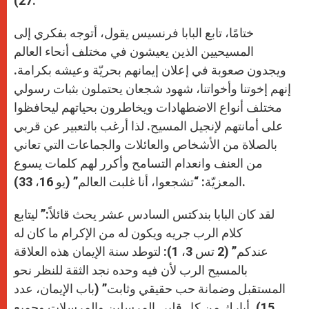
27).
ختامًا، تابع البابا فرنسيس يقول، أتوجه بفكري إلى
المسيحيين الذين يعيشون في مختلف أنحاء العالم
ويجدون صعوبة في إعلان إيمانهم بحريّة وعيشه بكرامة.
إنهم إخوتنا وأخواتنا، شهود شجعان يحتملون بثبات رسولي
مختلف أنواع الاضطهادات ويخاطرون بحياتهم ليحافظوا
على أمانتهم لإنجيل المسيح. لذا أرغب بالتعبير عن قربي
بالصلاة من الأشخاص والعائلات والجماعات التي تعاني
من العنف وانعدام التسامح وأكرر لهم كلمات يسوع
المعزيّة: “تشجعوا، أنا غلبت العالم” (يو 16، 33).
لقد كان البابا بندكتس السادس عشر يحث قائلاً:” ليتابع
كلام الرب جريه ويكون له من الإكرام ما كان له
عندكم” (2 تس 3، 1): لتوطد سنة الإيمان هذه العلاقة
بالمسيح الرب لأن فيه وحده نجد الثقة للنظر نحو
المستقبل وضمانة حب حقيقي وثابت” (باب الإيمان، عدد
15). أبارك من كل قلبي المرسلين والمرسلات وجميع