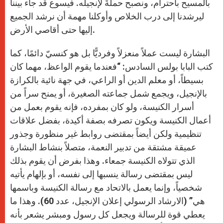
بالمسيح باحترام، ونصبح حملةً لإنجيله. فيسوع قد جاء بيننا
ليرشدنا إلى درب الخلاص وأوكلنا مهمة أن نرشد الجميع
إليها حتى أقاصي الأرض.
البشارة ليست عملاً منعزلاً وفرديًّا بل هو كنسيّ دائمًا، كما
كتب البابا بولس السادس: “فعندما يقوم الواعظ، مهما كان
بسيطاً، أو معلم الدين أو الراعي، في جهة نائية بالكرازة
بالإنجيل، ويجمع شمل جماعته الصغيرة، أو يمنح سراً من
أسرار الكنيسة، ولو كان بمفرده، فإنه يقوم بعمل من
أعمال الكنيسة ويكون تصرفه بصفة أكيدة، بفضل علاقات
تنظيمية ولكن أيضاً بمقتضى روابط غير منظورة وجذور
عميقة مشتقة من تدبير النعمة، متصلاً بنشاط البشارة
الذي تتولاه الكنيسة جمعاء. وهذا بفرض أن يقوم بذلك
ليس بمقتضى رسالة ينسبها إلى نفسه، أو بإلهام يأتيه
شخصياً، وإنما يعمل بالاتحاد مع رسالة الكنيسة وباسمها
هي” (الارشاد الرسولي إعلان الإنجيل، عدد 60). وهذا ما
يعطي قوة للرسالة ويجعل كل رسول ومبشر يشعر بأنه