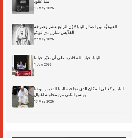
منذ عقود
15 May 2026
العبوديَّة بين اعتذار البابا لاوُن الرابع عشر وصرخة
القدِّيس شارل دي فوكو
27 May 2026
البابا: حياة الله قادرة على أن تغيّر حياتنا
1 Jun 2026
البابا يركع في المكان الذي نجا فيه البابا القديس يوحنا
بولس الثاني من محاولة اغتيال
13 May 2026