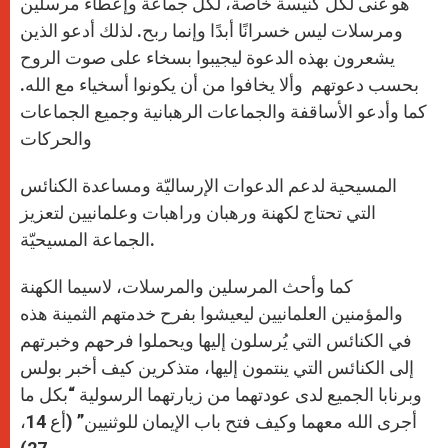
هو غنى لكل كنيسة خاصة، لكل جماعة وإعطاء مرسلين
ومرسلات ليس خسرانًا أبدًا وإنما ربح. لذلك أدعو الذين
يشعرون بهذه الدعوة ليجيبوا بسخاء على صوت الروح
بحسب دعوتهم وألا يخافوا من أن يكونوا أسخياء مع الله.
كما وأدعو الأساقفة والجماعات الرهبانية وجميع الجماعات
والحركات
المسيحية لدعم الدعوات الإرساليّة ومساعدة الكنائس
التي تحتاج لكهنة ورهبان وراهبات وعلمانيين لتعزيز
الجماعة المسيحيّة.
كما وأحث المرسلين والمرسلات، لاسيما الكهنة
والمؤمنين العلمانيين ليعيشوا بفرح خدمتهم الثمينة هذه
في الكنائس التي يُرسلون إليها ويحملوا فرحهم وخبرتهم
إلى الكنائس التي ينتمون إليها، متذكرين كيف أخبر بولس
وبرنابا الجميع لدى عودتهما من زيارتهما الرسولية “بكل ما
أجرى الله معهما وكيف فتح باب الإيمان للوثنيين” (أع 14،