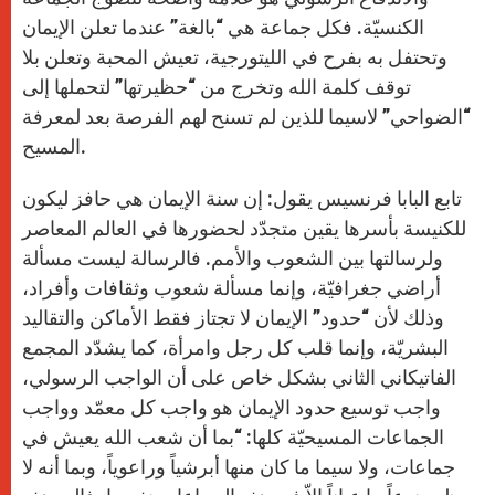
الكنسيّة. فكل جماعة هي “بالغة” عندما تعلن الإيمان
وتحتفل به بفرح في الليتورجية، تعيش المحبة وتعلن بلا
توقف كلمة الله وتخرج من “حظيرتها” لتحملها إلى
“الضواحي” لاسيما للذين لم تسنح لهم الفرصة بعد لمعرفة
المسيح.
تابع البابا فرنسيس يقول: إن سنة الإيمان هي حافز ليكون
للكنيسة بأسرها يقين متجدّد لحضورها في العالم المعاصر
ولرسالتها بين الشعوب والأمم. فالرسالة ليست مسألة
أراضي جغرافيّة، وإنما مسألة شعوب وثقافات وأفراد،
وذلك لأن “حدود” الإيمان لا تجتاز فقط الأماكن والتقاليد
البشريّة، وإنما قلب كل رجل وامرأة، كما يشدّد المجمع
الفاتيكاني الثاني بشكل خاص على أن الواجب الرسولي،
واجب توسيع حدود الإيمان هو واجب كل معمّد وواجب
الجماعات المسيحيّة كلها: “بما أن شعب الله يعيش في
جماعات، ولا سيما ما كان منها أبرشياً وراعوياً، وبما أنه لا