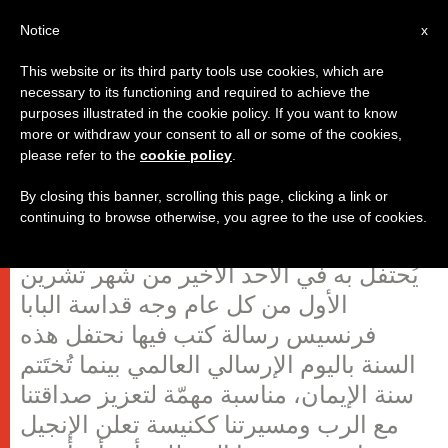
AR
Notice
x
This website or its third party tools use cookies, which are
necessary to its functioning and required to achieve the
purposes illustrated in the cookie policy. If you want to know
رسالة البابا فرنسيس بمناسبة اليوم
more or withdraw your consent to all or some of the cookies,
please refer to the
cookie policy
.
الإرسالي العالمي 2013
By closing this banner, scrolling this page, clicking a link or
continuing to browse otherwise, you agree to the use of cookies.
بمناسبة اليوم الإرسالي العالمي الذي
يُحتفل به في الأحد الأخير من شهر تشرين
الأول من كل عام وجه قداسة البابا
فرنسيس رسالة كتب فيها نحتفل هذه
السنة باليوم الإرسالي العالمي بينما تُختَتم
سنة الإيمان، مناسبة مهمّة لتعزيز صداقتنا
مع الرب ومسيرتنا ككنيسة تعلن الإنجيل