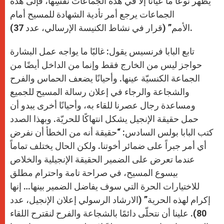
يظهر نوعاً ما عياناً إلاّ في هذه الجماعات نفسِها، فإلى هذه
الجماعات يرجع أمر تأدية الشهادة للمسيح أمام
الأمم” (قرار في نشاط الكنيسة الإرسالي، عدد 37).
تابع البابا فرنسيس يقول: غالبًا ما يواجه عمل البشارة
حواجز ليس من الخارج فقط وإنما من الداخل أيضًا من
الجماعة الكنسيّة عينها. وأحيانًا يضعف الحماس والفرح
والشجاعة والرجاء في إعلان رسالة المسيح للجميع
ومساعدة رجال عصرنا للقاء به، وأحيانًا أخرى يبدو أن
حمل حقيقة الإنجيل يشكل انتهاكًا للحريّة. وبهذا الصدد
كتب البابا بولس السادس: “حقيقة أنه من الخطأ أن نفرض
أي أمر جبراً على ضمائر أخوتنا. ولكن الحال يختلف تماماً
عندما تعرض على الضمير الحقيقة الإنجيلية والخلاص
بيسوع المسيح، في صراحة تامة واحترام مطلق
للاختيارات الحرة التي سوف يفاضل الضمير بينها… إنها
إكرام لهذه الحرية” (الارشاد الرسولي إعلان الإنجيل، عدد
80). علينا أن نتحلّى دائمًا بالشجاعة والفرح لنقترح اللقاء