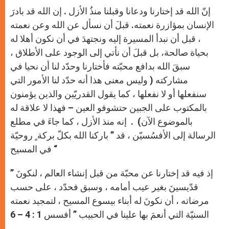
إنّ الله قد إختارنا ودعانا وقبلنا منذُ الأزل . إن الله قد بادرَ
الإنسان بمؤازرة نعمته. قبلَ أن نسأل عن الله وعن نعمته
، قبل أن نبدأ المسيرة إليه ونجتهدَ في أن نكون أهلا له
بحياة صالحة، بل قبلَ أن نأتي إلى الوجود على الأطلاق ،
سبقَ الله بدافع محبّته فأختارنا وحدّد لنا أن نحيا في
مشاركته ( وليس معنى هذا أنه حدّد لنا الأمور التي
سنفعلها أو لا نفعلها ، كما يقول القدريّين والذين يؤمنون
بالمكتوب على الجبين حتشوفو العين – فهذا لا علاقة له
بالموضوع الآن) . إنه منذ الأزل ، كما جاءَ في مطلع
الرسالة إلى الأفسُسيّن ، قد ” باركنا الله بكلّ بركة ٍ روحيّة
في المسيح “
” إذ فيه قد إختارنا عن محبّة من قبل إنشاء العالم ، لنكونَ
قدّيسينَ بغير عيب أمامه ، وسبق فحدّد ، على حسب
مرضاته ، أن نكونَ له أبناء بيسوع المسيح ، لتمجيد نعمته
السنيّة التي أنعمَ بها علينا في الحبيب ” أفسس 1 : 4 – 6