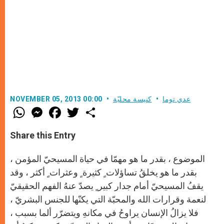
عدي توما
كنيسة محليّة
NOVEMBER 05, 2013 00:00
W
M
F
T
S
h
e
a
w
h
a
s
c
i
a
t
s
e
t
r
Share this Entry
s
e
b
t
e
A
n
o
e
p
g
o
r
الموضوع ، بقدر ما هو مهمّا في حياة المسيحيّ المؤمن ،
p
e
k
r
بقدر ما هو يخلقُ تساؤلات ٍ كثيرة ٍ وعثرات ٍ أكثر ، وقد
يقفُ المسيحيّ أمام جدار كبير ٍ يصدّ عنهُ الفهم الحقيقيّ
لنعمة وقرارات الله والمحبّة التي يكنّها للجنس البشريّ ،
فلا يزالُ الإنسان يراوحُ في مكانهِ ويتضرّر ألما بسبب ،