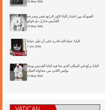
15 May 2026
العبوديَّة بين اعتذار البابا لاوُن الرابع عشر وصرخة
القدِّيس شارل دي فوكو
27 May 2026
البابا: حياة الله قادرة على أن تغيّر حياتنا
1 Jun 2026
البابا يركع في المكان الذي نجا فيه البابا القديس يوحنا
بولس الثاني من محاولة اغتيال
13 May 2026