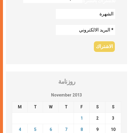
للاشتراك بالنشرة
روزنامة
November 2013
M
T
W
T
F
S
S
1
2
3
4
5
6
7
8
9
10