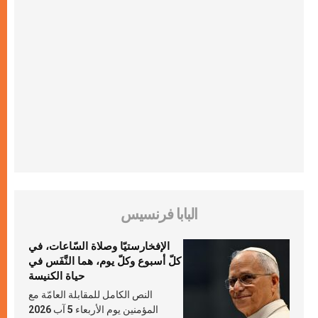
البابا فرنسيس
الإفخارستيّا وصلاة السّاعات، في
كلّ أسبوع وكلّ يوم، هما النَّفَس في
حياة الكنيسة
النص الكامل للمقابلة العامّة مع
المؤمنين يوم الأربعاء 5 آب 2026