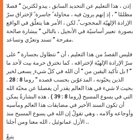
إذن ، هذا التعليم عن التحديد السابق ، يبدو لكثرينَ ” فصلا
مظلمًا ” ، إذ إنهم يرونَ فيه ، محاولة ً جاسرة ً لإختراق سرّ
الإرادة الإلهيّة المحجوب ْ. لكن ، الأمر هنا يتعلّق في الواقع
بصورة تعبير أساسيّة في الأنجيل ، بالتالي ” ببشارة صالحة
مفرحة ” تسند وتعزّي وتساعد.
فليس القصدُ من هذا التعليم ، أن ” نتطاول بجسارة ” على
سرّ الإرادة الإلهيّة لإختراقه ، كما نخترق حرمة بيت لأحد ما
” ! بل تأكيد اليقين من ” أن الله في كلّ شيء ٍ يسعى لخير
الذين يحبّونه ، المدعوّين بحسب قصده ” روما 8 : 28 .
بحيث لا شيء في هذا العالم يقدر أن يفصلنا عن محبّة الله
التي في يسوع المسيح (روما 8 : 39 ) . هذه البشارةُ يمكن
أن تكون السند الأخير في مضايقات هذا العالم ومآسيه
وأوجاعه وآلامه ، وهي تقولُ إن الله في يسوع المسيح منذ
الأزل عمانوئيل ، الله معنا ومن أجلنا ..
يتبعْ