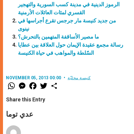
الرموز الدينية في مدينة كسب السورية والتهجير
القسري لمئات العائلات الأرمنية
من جديد كنيسة مار جرجس تقرع أجراسها في
نينوى
ما مصير الأساقفة المتهمين بالتحرش؟
رسالة مجمع عقيدة الإيمان حول العلاقة بين عطايا
السّلطة والمواهب في حياة الكنيسة
كنيسة محليّة
NOVEMBER 05, 2013 00:00
W
M
F
T
S
h
e
a
w
h
a
s
c
i
a
t
s
e
t
r
Share this Entry
s
e
b
t
e
A
n
o
e
p
g
o
r
عدي توما
p
e
k
r