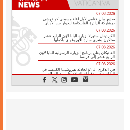
07.08.2026
صدور بيان ختامي لأول لقاء مسيحي كونفوشي
بمشاركة الدائرة الفاتيكانية للحوار بين الأديان
07.08.2026
الكاردينال ستورلا: زيارة البابا لاوُن الرابع عشر
ستكون بشرى سارة للأوروغواي بأكملها
07.08.2026
الفاتيكان يعلن برنامج الزيارة الرسولية للبابا لاوُن
الرابع عشر إلى فرنسا
07.08.2026
في الذكرى الـ ٨١ لحادثة هيروشيما الكنيسة في
اليابان تنظم ١٠ أيام للصلاة على نية السلام
07.08.2026
الكنيسة في الأوروغواي: زيارة البابا ستعزز
الإيمان والرجاء
06.08.2026
الاجتماع الشهري للمطارنة الموارنة
06.08.2026
الكاردينال روسي: زيارة البابا لاوُن إلى الأرجنتين
هي تكريم للبابا فرنسيس
06.08.2026