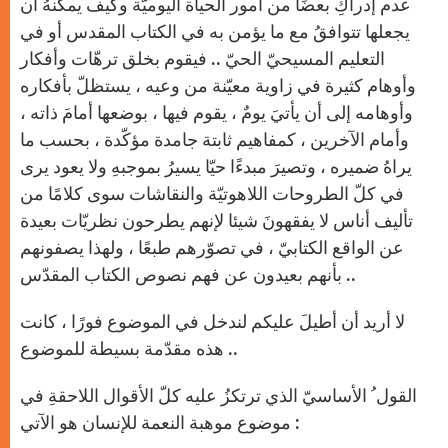
عدم إدراكِ بعضًا من أمور الحياة اليوميّة وكيف يمكنهُ أن
يجعلها تتوافقُ مع ما يؤمن به في الكتاب المقدس أو في
التعليم المسيحيّ الحيّ .. فيقوم بخلق ترهّات وأفكار
وأوهام كثيرة في زاوية معيّنة من وعيه ، يستظلّ بأفكاره
وأوهامه إلى أن يأتيَ يومٌ ، يقوم فيها ، بوضعها أمامَ ذاته ،
وأمام الآخرين ، كمفاهيم ثابتة جامدة مؤكّدة ، بحسب ما
يراهُ ضميره ، وتصيرَ مبدءًا حيّا يسيرُ بموجبهِ ولا يعود يرى
في كلّ الطروحات اللاهوتيّة والنقاشات سوى كلامًا من
تأليف أناس لا يفقهونَ شيئا لإنهم يطرحون نظريّات بعيدة
عن الواقع الكتابيّ ، في تصوّرهم طبعًا ، ولهذا يصفونهم
بأنهم بعيدون عن فهم نصوص الكتاب المقدّس ..
لا أريد أن أطيلَ عليكم لندخل في الموضوع فورًا ، كانت
هذه مقدّمة بسيطة للموضوع ..
القول ُ الأساسيّ الذي ترتكزُ عليه كلّ الأقوال اللاحقةِ في
موضوع موهبة النعمة للإنسان هو الآتي :