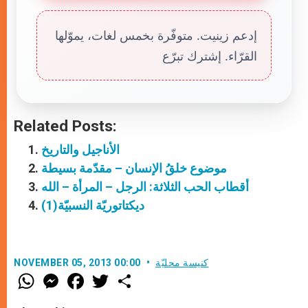
إدعم زينيت. متوفّرة بخمس لغات، يموّلها
القرّاء. إشترك تبرّع
Related Posts:
الأناجيل والتاريخ
موضوع خلقُ الإنسان – مقدّمة بسيطة
أقطاب الحب الثلاثة: الرجل – المرأة – الله
ديكتاتوريّة النسبيّة(1)
كنيسة محليّة
NOVEMBER 05, 2013 00:00
W
M
F
T
S
h
e
a
w
h
a
s
c
i
a