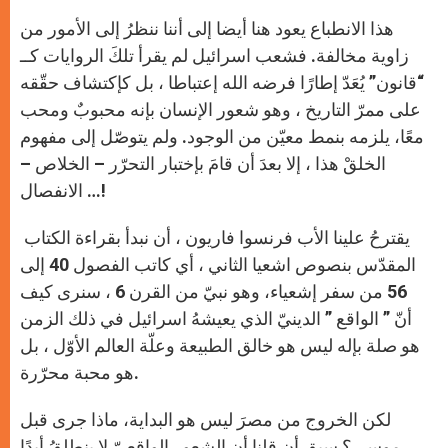
هذا الانطباع يعود هنا أيضا إلى أننا ننظرُ إلى الأمور من
زاوية مخالفة. فشعب اسرائيل لم يقرأ تلكَ الروايات كــ
“قانون” يُعَدّ إطارًا فرضه الله إعتباطا ، بل كإكتشاف حقّقه
على ممرّ التاريخ ، وهو شعور الإنسان بإنه محبوبٌ ومحب
معًا، يلزمه بنمط معيّن من الوجود. ولم يتوصّل إلى مفهوم
الخلقْ هذا ، إلا بعدَ أن قامَ بإختبار التحرّر – الخلاص –
الانفصال …!
يقترحُ علينا الأب فرنسوا فاريون ، أن نبدأ بقراءة الكتاب
المقدّس بنصوص اشعيا الثاني ، أي كاتب الفصول 40 إلى
56 من سفر إشعياء، وهو نبيّ من القرن 6 ، سنرى كيف
أنّ ” الواقع ” الدينيّ الذي يعيشهُ اسرائيل في ذلك الزمن
هو صلة بإله ليس هو خالق الطبيعة وعلّة العالم الأوّل ، بل
هو محبة محرّرة.
لكن الخروج من مصرَ ليس هو البداية، ماذا جرى قبل
موسى؟ سبق أن قلنا أن الشعور الواقعيّ لا ينطلقُ أبدًا