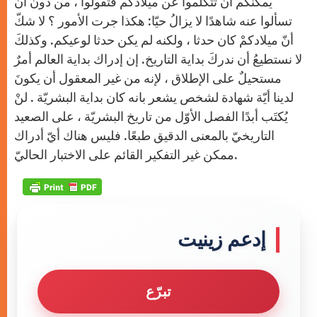
يمكنكم أن تتكلّموا عن ميلادكم فتقولوا ، من دون أن
تسألوا عنه شاهدًا لا يزالُ حيّا: هكذا جرت الأمور ؟ لا شكّ
أنّ ميلادكمْ كان حدثا ، ولكنه لم يكن حدثا لوعيكم. وكذلكَ
لا نستطيعُ أن ندركَ بداية التاريخ. إن إدراك بداية العالم أمرٌ
مستحيلٌ على الإطلاق ، لإنه من غير المعقول أن يكونَ
لدينا أيّة شهادة لشخص يشعر بانه كان بداية البشريّة . لنْ
يُكتَب أبدًا الفصل الأوّل من تاريخ البشريّة ، على الصعيد
التاريخيّ بالمعنى الدقيق طبعًا. فليس هناك أيّ أدراك
ممكن غير التفكير القائم على الاختبار الحاليّ.
إدعم زينيت
تبرّع