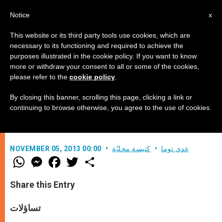
AR
Notice
x
This website or its third party tools use cookies, which are
necessary to its functioning and required to achieve the
purposes illustrated in the cookie policy. If you want to know
قصّة آدم وحوّاء .. بين الرمزية
more or withdraw your consent to all or some of the cookies,
please refer to the
cookie policy
.
والواقعيّة
By closing this banner, scrolling this page, clicking a link or
continuing to browse otherwise, you agree to the use of cookies.
الحلقة الثالثة
عدي توما
كنيسة محليّة
NOVEMBER 05, 2013 00:00
W
M
F
T
S
h
e
a
w
h
a
s
c
i
a
t
s
e
t
r
Share this Entry
s
e
b
t
e
A
n
o
e
p
g
o
r
تساؤلات
p
e
k
r