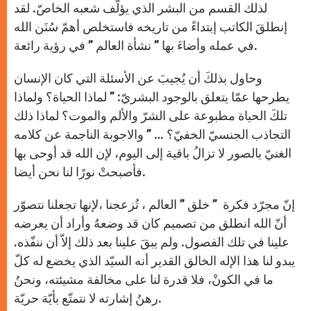
لذلك القسم من البشر الذي يؤلّف شعبه الخاصّ. لقد
إنطلقَ الكاتب إبتداءً من تاريخه فاستخلص أهمّ سُنَن الله
في عمله وأضاءَ بها ” نشأة العالم ” في رؤية رائعة.
وحاول بذلكَ أن يُجيبَ عن الأسئلة التي كان الإنسان
يطرحها عمّا يتعلق بالوجود البشريّ: ” لماذا الحياة؟ ولماذا
تلكَ الحياة مطبوعة على الشرّ والألم والموت؟ لماذا ذلك
التجاذب الجنسيّ الخفيّ؟ … ” والاجوبة الناجمة عن كلامه
الغنيّ بالصور لا تزالُ باقية إلى اليوم، لإن الله قد أوحى بها
فأصبحتْ نورًا لنا نحن أيضا.
إنّ مجرّد فكرة ” خلق ” العالم ، تُزعجنا ،لإنها تجعلنا نتصوّر
أنّ الله انطلق من تصميم كان قد وضعهُ وأراد أن يعرضه
علينا في تلك الفصول. ولم يبقَ علينا بعد ذلك إلاّ أن ننفّذه.
يبدو لنا هذا الإله الخالق القدير أنه السيّد الذي يخضع له كلّ
ما في الكونْ، فلا قدرة لنا على مخالفة مشيئته، ونحنُ
رهنُ إشارته لا نتمتّع بأيّة حريّة.