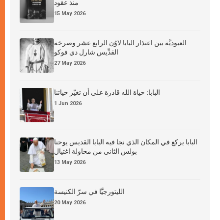
منذ عقود
15 May 2026
العبوديَّة بين اعتذار البابا لاوُن الرابع عشر وصرخة
القدِّيس شارل دي فوكو
27 May 2026
البابا: حياة الله قادرة على أن تغيّر حياتنا
1 Jun 2026
البابا يركع في المكان الذي نجا فيه البابا القديس يوحنا
بولس الثاني من محاولة اغتيال
13 May 2026
الليتورجيَّا في سرّ الكنيسة
20 May 2026