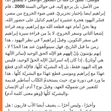
من الأصل، بل يرجع إليه. في حوالي السنة 2000 ، قام
إبراهيم ايضا بإختبار تحريريّ. ففي ضوء الخروج من مصر،
فسّر اليهود هجرة عشيرة ابراهيم كدليل على حضور الله.
وها نحنُ أمام عهد قطعه الله مع إبراهيم. وبعد قراءة
إشعيا الثاني وسفر الخروج، لا بدّ من قراءة سيرة إبراهيم
في سفر التكوين. وقبلَ إبراهيم؟ في نظر اليهود ، هذا
زمن ما قبل التاريخ. فهل سيتوقّفونَ عند هذا الحدّ؟ لا ،
إنهم يؤمنونَ بإنّ إلههم هو الإله الحق الوحيد (سائر الآلهة
هي أوثان) . إذا كان إله اسرائيلَ الإله الحقّ الوحيد، فليس
هو إله اليهود فقط، بل إله البشريّة كلّها. فالإله الذي قطعَ
عهدًا مع إبراهيم وموسى قطع عهدًا مع البشريّة كلّها . هذا
ما ورد في دورة نوح، حيث يستخدمُ الكتّاب أساطير قديمة
للتعبير عن شموليّة العهد، وقبلَ نوح؟ آدم، أي الإنسان
والبشريّة كلّها (وهو معنى كلمة آدم).
وأخيرًا ، وليس آخرًا … يضيف أيضا الأب فاريون : هل