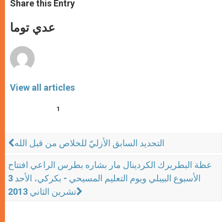
t
s
e
t
r
Share this Entry
s
e
b
t
e
A
n
o
e
p
g
o
r
عدي توما
p
e
k
r
View all articles
1
التحديد السابق الأزليّ للخلاص من قبل الله
عظة البطريرك الكردينال مار بشاره بطرس الراعي افتتاح
الأسبوع البيبلي ويوم التعليم المسيحي - بكركي، الأحد 3
تشرين الثاني 2013