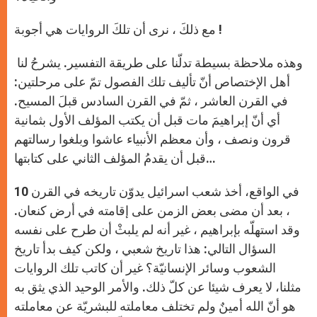
مع ذلكَ ، نرى أن تلكَ الروايات هي أجوبة !
وهذه ملاحظة بسيطة تدلّنا على طريقة التفسير. يشرحُ لنا
أهل الإختصاص أنّ تأليف تلك الفصول تمّ على مرحلتين:
في القرن العاشر ، ثمّ في القرن السادس قبلَ المسيح.
أي أنّ إبراهيمَ مات قبل أن يكتب المؤلف الأول بثمانية
قرون ونصف ، وأن معظم الأنبياء عاشوا وبلغوا رسالتهم
قبل أن يقدمُ المؤلف الثاني على كتابتها…
في الواقع، أخذ شعب اسرائيل يدوّن تاريخه في القرن 10
، بعد أن مضى بعض الزمن على إقامته في أرض كنعان.
وقد استهلّه بإبراهيم ، غير أنه لم يلبثْ أن طرح على نفسه
السؤال التالي: هذا تاريخ شعبي ، ولكن كيف بدأ تاريخ
الشعوب وسائر الإنسانيّة؟ غير أن كاتب تلك الروايات
مثلنا، لا يعرف شيئا عن كلّ ذلك. والأمر الوحيد الذي يثق به
هو أنّ الله أمينٌ ولم تختلف معاملته للبشريّة عن معاملته