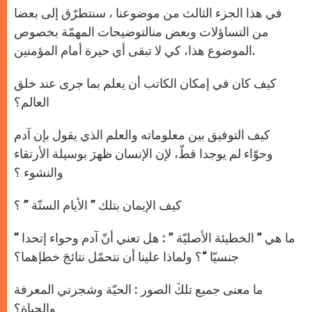
في هذا الجزء الثالث من موضوعنا ، سنتطرّق إلى بعضا
من التساؤلات وبعض منالتوضيحات المهمّة بخصوص
الموضوع هذا، كي لا تبقى أي حيرة أمام المؤمنين.
كيف كان في إمكان الكاتب أن يعلم بما جرى عند خلق
العالم؟
كيف التوفيق بين معلوماته والعلم الذي يقول بإن آدم
وحوّاء لم يوجدا قطّ، لإن الإنسان ظهرَ بوسيلة الأرتقاء
والنشوء ؟
كيف الإيمان بتلك ” الأيام الستّة ” ؟
ما هي ” الخطيئة الأصليّة ” : هل تعني أنّ آدم وحواء إتحدا ”
جنسيّا “؟ ولماذا علينا أن نتحمّل نتائجَ خطإهما؟
ما معنى جميع تلكَ الصور : الحيّة وشجرتي المعرفة
والحياة؟