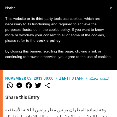
AR
Notice
x
This website or its third party tools use cookies, which are
necessary to its functioning and required to achieve the
purposes illustrated in the cookie policy. If you want to know
"مسيحيو المشرق بين الوحدة في
more or withdraw your consent to all or some of the cookies,
please refer to the
cookie policy
.
التنوع والعدالة في الإختلاف"
By closing this banner, scrolling this page, clicking a link or
continuing to browse otherwise, you agree to the use of cookies.
مؤتمر في المركز الكاثوليكي للإعلام
كنيسة محليّة
ZENIT STAFF
NOVEMBER 05, 2013 00:00
W
M
F
T
S
h
e
a
w
h
a
s
c
i
a
t
s
e
t
r
Share this Entry
s
e
b
t
e
A
n
o
e
p
g
o
r
وجه سيادة المطران بولس مطر رئيس اللجنة الأسقفية
p
e
k
r
دعوة للإعلاميين والإعلاميات وبوسائل الإعلام للمشاركة