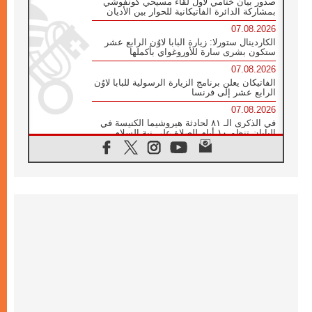
صدور بيان ختامي لأول لقاء مسيحي كونفوشي
بمشاركة الدائرة الفاتيكانية للحوار بين الأديان
07.08.2026
الكاردينال ستورلا: زيارة البابا لاوُن الرابع عشر
ستكون بشرى سارة للأوروغواي بأكملها
07.08.2026
الفاتيكان يعلن برنامج الزيارة الرسولية للبابا لاوُن
الرابع عشر إلى فرنسا
07.08.2026
في الذكرى الـ ٨١ لحادثة هيروشيما الكنيسة في
اليابان تنظم ١٠ أيام للصلاة على نية السلام
07.08.2026
الكنيسة في الأوروغواي: زيارة البابا ستعزز
الإيمان والرجاء
06.08.2026
الاجتماع الشهري للمطارنة الموارنة
06.08.2026
الكاردينال روسي: زيارة البابا لاوُن إلى الأرجنتين
هي تكريم للبابا فرنسيس
06.08.2026
زيارة البابا إلى البيرو ستكون زمن نعمة ومصالحة
ورجاء
06.08.2026