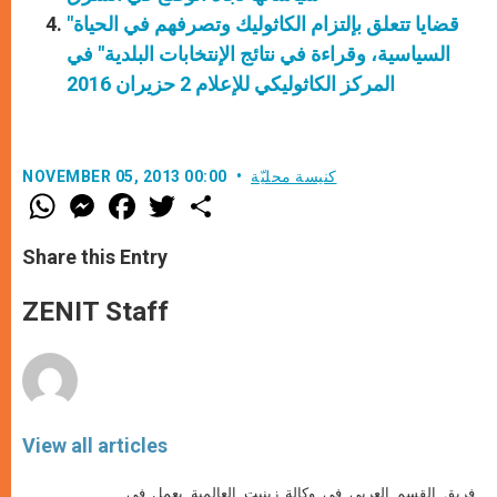
"قضايا تتعلق بإلتزام الكاثوليك وتصرفهم في الحياة
السياسية، وقراءة في نتائج الإنتخابات البلدية" في
المركز الكاثوليكي للإعلام 2 حزيران 2016
كنيسة محليّة
NOVEMBER 05, 2013 00:00
W
M
F
T
S
h
e
a
w
h
a
s
c
i
a
t
s
e
t
r
Share this Entry
s
e
b
t
e
A
n
o
e
p
g
o
r
ZENIT Staff
p
e
k
r
View all articles
فريق القسم العربي في وكالة زينيت العالمية يعمل في