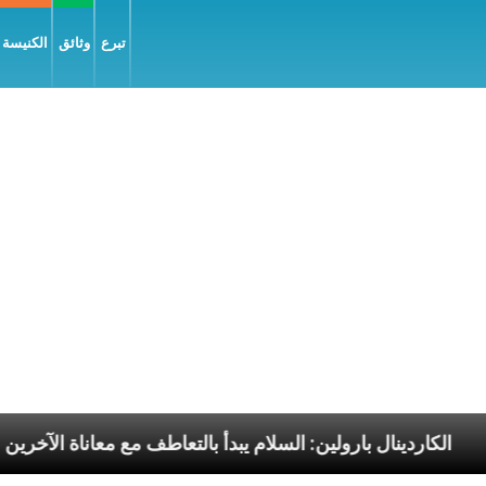
تبرع
وثائق
الكنيسة و
ليّة
الكاردينال بارولين: السلام يبدأ بالتعاطف مع معانا