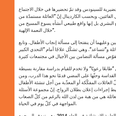
تحضيرية للسينودس وقد تمّ تحضيرها في خلال الاجتماع
أّسه البابا فرنسيس في 7 و8 تشرين الأول الفائتين. وبحسب الكاردينال إنّ “العائلة مستمدّة من
تمع البشري بل إنها واقع طبيعي أنشأه يسوع المسيح من
خلال النعمة الإلهية”.
ين وعليهما أن ينفتحا إلى مسألة إنجاب الأطفال. وتابع
ئلة و”تتساعد”. وهي تشكّل علاجًا أمام “التحدي الكبير
“طابعًا رعويًا” ولا تخدم للقيام بدراسة مقارنة بسيطة
قداسة وحثّها على المضي قدمًا نحو هذا الدرب. ومن
العائلات المفكّكة أو المعذّبة من أجل تنشئة الأطفال
سيط إجراءات إعلان بطلان الزواج. إنّ مجموعة الأسئلة
لعائلة هي من هبة من لدن الله بالرغم من كلّ الصعاب
المواجهة في كلّ يوم في الحياة.
تُقسم الوثيقة إلى مرحلتين: المرحلة الأولى تتمّ عند انعقاد الجمعية العامة الاستثنائية في العام 2014 وهي تهدف إلى جمع