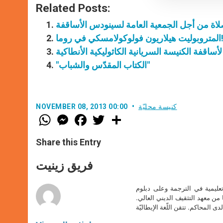
Related Posts:
يت هيلاريون فولوكولامسكي في روما!
ساقفة الكنيسة السريانية الكاثوليكية الأنطاكية
"الكتاب المقدّس والشباب"
كنيسة محليّة
NOVEMBER 08, 2013 00:00
W
M
F
T
S
h
e
a
w
h
a
s
c
i
a
t
s
e
t
r
Share this Entry
s
e
b
t
e
A
n
o
e
p
g
o
r
فريق زينيت
p
e
k
r
تعليمية في الترجمة وعلى دبلوم
ا من معهد التثقيف الديني العالي.
دى المحاكم. تتقن اللّغة الإيطاليّة