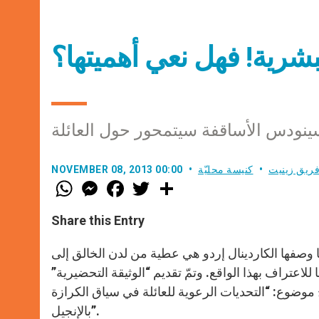
لبشرية! فهل نعي أهميتها؟
ينودس الأساقفة سيتمحور حول العائلة
ريق زينيت
كنيسة محليّة
NOVEMBER 08, 2013 00:00
W
M
F
T
S
h
e
a
w
h
a
s
c
i
a
t
s
e
t
r
Share this Entry
s
e
b
t
e
A
n
o
e
p
g
o
r
 وصفها الكاردينال إردو هي عطية من لدن الخالق إلى
p
e
k
لاعتراف بهذا الواقع. وتمّ تقديم “الوثيقة التحضيرية”
r
الفاتيكان وستعالج موضوع: “التحديات الرعوية للعائلة في سياق الكرازة
بالإنجيل”.