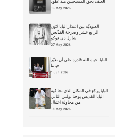
العنف بحق المسيحيين منذ عقود
15 May 2026
العبوديَّة بين اعتذار البابا لاوُن
الرابع عشر وصرخة القدِّيس
شارل دي فوكو
27 May 2026
البابا: حياة الله قادرة على أن تغيّر
حياتنا
1 Jun 2026
البابا يركع في المكان الذي نجا فيه
البابا القديس يوحنا بولس الثاني
من محاولة اغتيال
13 May 2026