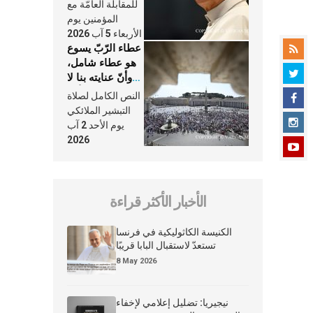
النَّفَس في حياة
للمقابلة العامّة مع
الكنيسة
المؤمنين يوم
الأربعاء 5 آب 2026
عطاء الرّبّ يسوع
هو عطاء شامل،
وأنّ عنايته بنا لا
تغيب عنّا أبدًا
النص الكامل لصلاة
التبشير الملائكي
يوم الأحد 2 آب
2026
الأخبار الأكثر قراءة
الكنيسة الكاثوليكية في فرنسا
تستعدّ لاستقبال البابا قريبًا
8 May 2026
نيجيريا: تضليل إعلامي لإخفاء