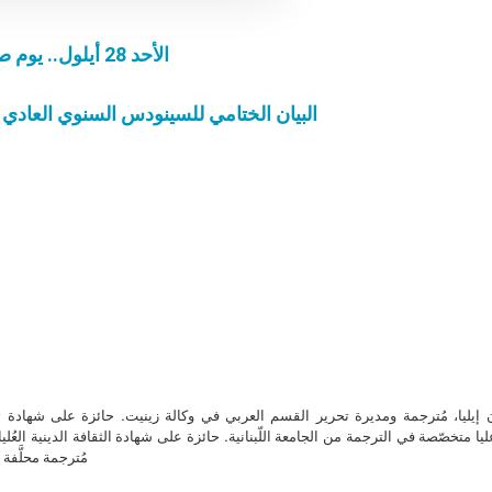
الأحد 28 أيلول.. يوم صلاة من أجل الجمعية العامة لسينودس الأساقفة
المتروبول
البيان الختامي للسينودس السنوي العادي لأ
ن إيليا، مُترجمة ومديرة تحرير القسم العربي في وكالة زينيت. حائزة على شهادة 
ا متخصّصة في الترجمة من الجامعة اللّبنانية. حائزة على شهادة الثقافة الدينية العُلي
مُترجمة محلَّفة ل