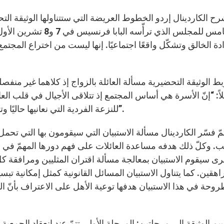
ح الكاردينال إردو الخطوط العريضة التي ستتناولها الوثيقة ال
الخامس للمجلس الذي تر
دة الخالق وتشكّل واقعًا اجتماعيًا. إنها ليست من اختراع المج
بط الوثيقة التحضيرية مسألة العائلة بالزواج إذ كلاهما غير منفصل
لاً: “إنّ الأسرة هي أساس المجتمع إذ تتلاقى الأجيال في قلب العا
للنزعة الفردية التي نعانيها حاليًا وتقوّض مسألة التضامن بين الأجيال في مجتمعات كثيرة”.
مّ فسّر الكاردينال مسألة الاستبيان التي سيقومون بها التي تحمل 
 وكلّ ذلك هدفه مساعدة العائلات على فهم دورها المهمّ في ال
ى سيقوم الاستبيان بمعالجة مسألة اقتران المثليين ومرافقة كلّ 
اهقين. كما يتناول الاستبيان المسائل القانونية كمثل إمكانية تب
روحة في هذا الاستبيان هدفها توعية الأهل على الاعتراف بأنّ ا