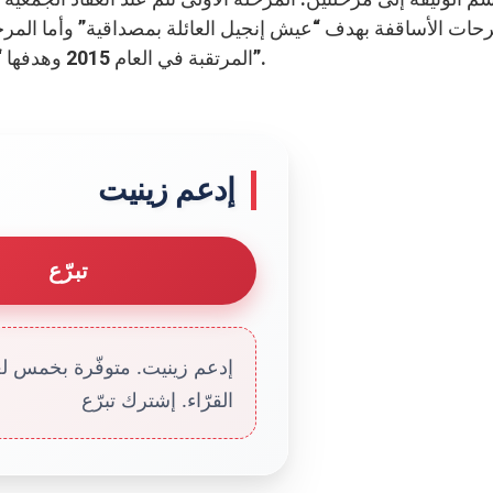
حات الأساقفة بهدف “عيش إنجيل العائلة بمصداقية” وأما المرحلة
المرتقبة في العام 2015 وهدفها “إيجاد اتجاهات العمل من أجل رعوية الإنسان والعائلة”.
إدعم زينيت
تبرّع
إدعم زينيت. متوفّرة بخمس لغا
القرّاء. إشترك تبرّع