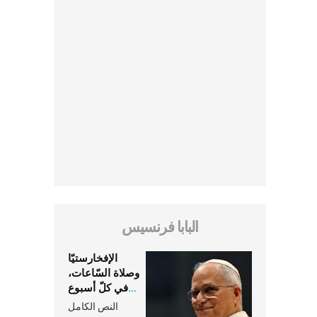
البابا فرنسيس
الإفخارستيّا
وصلاة السّاعات،
في كلّ أسبوع
وكلّ يوم، هما
النص الكامل