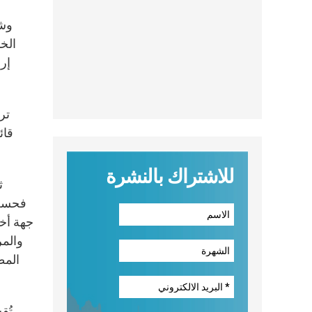
وشر
إرا
تر
قائ
للاشتراك بالنشرة
ث
فحسب.
جهة أخر
والمر
المط