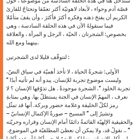
سندخل هنا في هذه الحلقة السادسة من موضوعنا ، حول
p
e
k
r
قصّة آدم وحواء ، لأبعاد لاهوتيّة أكثر تعمّقا وتحتاجُ للقارئ
الكريم أن يفتحَ ذهنه وفكره أكثرَ فأكثرَ ، وأن يقفَ متأمّلا
فيما سنقولهُ الآن في هذه الحلقة السادسة ، وهي
بخصوص: الشجرتان ، الحيّة ، الرجل و المرأة ، والعلاقة
بينهما ومع الله.
لنتوقّف قليلا لدى الشجرتين :
الأولى: شجرةُ الحياة ، لا تأخذ أهميّة في سياق النصّ،
وليست موضوع تجربة للإنسان. يبدو أنه لم تأتيه أبدًا ”
تجربة الخلود “. الشجرة موجودةٌ . هل تذوّقها الإنسان ؟ لا
نعرف ، المهمّ الإنسان في الجنة يستظلّ بها. وهي بمثابةِ
رمز لكلّ الخليقة وعلامة حضور وبركة. أنها قد تمثّل
وتشيرُ إلى ” المسيح – صورةُ الإكتمال الإنسانيّ –
والحقيقية الإلهيّة القائمةُ دائمًا أمام الإنسان وقراره وحريّته
” .. نقولُ قد، ولا يمكن أن نعطيَ المطلقيّة في الموضوع.
لم يأكل الإنسان منها لكن النصّ لا يعير أكلها أو عدم أكلها