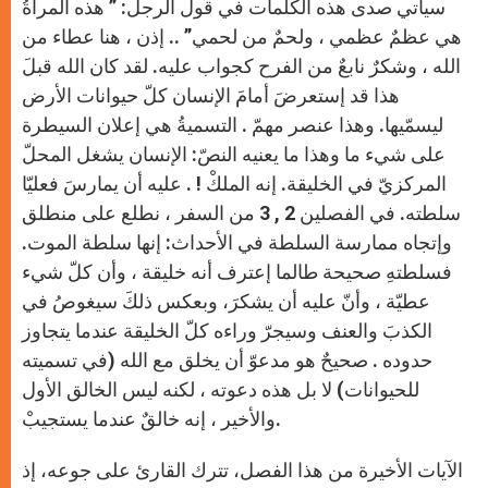
سيأتي صدى هذه الكلمات في قول الرجل: ” هذه المرأةُ
هي عظمٌ عظمي ، ولحمٌ من لحمي” .. إذن ، هنا عطاء من
الله ، وشكرٌ نابعٌ من الفرح كجواب عليه. لقد كان الله قبلَ
هذا قد إستعرضَ أمامَ الإنسان كلّ حيوانات الأرض
ليسمّيها. وهذا عنصر مهمّ . التسميةُ هي إعلان السيطرة
على شيء ما وهذا ما يعنيه النصّ: الإنسان يشغل المحلّ
المركزيّ في الخليقة. إنه الملكْ ! . عليه أن يمارسَ فعليّا
سلطته. في الفصلين 2 , 3 من السفر ، نطلع على منطلق
وإتجاه ممارسة السلطة في الأحداث: إنها سلطة الموت.
فسلطتهِ صحيحة طالما إعترف أنه خليقة ، وأن كلّ شيء
عطيّة ، وأنّ عليه أن يشكرَ، وبعكس ذلكَ سيغوصُ في
الكذبَ والعنف وسيجرّ وراءه كلّ الخليقة عندما يتجاوز
حدوده . صحيحٌ هو مدعوّ أن يخلق مع الله (في تسميته
للحيوانات) لا بل هذه دعوته ، لكنه ليس الخالق الأول
والأخير ، إنه خالقٌ عندما يستجيبْ.
الآيات الأخيرة من هذا الفصل، تترك القارئ على جوعه، إذ