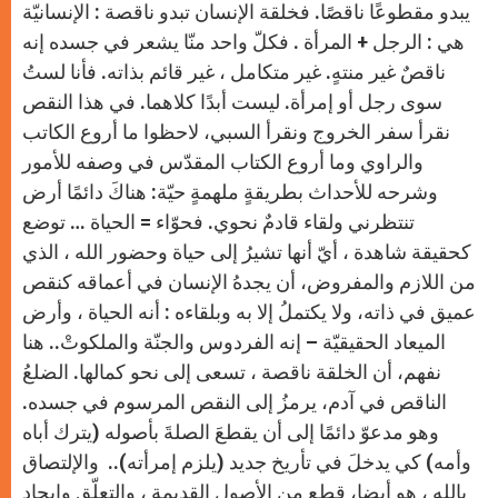
يبدو مقطوعًا ناقصًا. فخلقة الإنسان تبدو ناقصة : الإنسانيّة
هي : الرجل + المرأة . فكلّ واحد منّا يشعر في جسده إنه
ناقصٌ غير منتهٍ. غير متكامل ، غير قائم بذاته. فأنا لستُ
سوى رجل أو إمرأة. ليست أبدًا كلاهما. في هذا النقص
نقرأ سفر الخروج ونقرأ السبي، لاحظوا ما أروع الكاتب
والراوي وما أروع الكتاب المقدّس في وصفه للأمور
وشرحه للأحداث بطريقةٍ ملهمةٍ حيّة: هناكَ دائمًا أرض
تنتظرني ولقاء قادمٌ نحوي. فحوّاء = الحياة … توضع
كحقيقة شاهدة ، أيّ أنها تشيرُ إلى حياة وحضور الله ، الذي
من اللازم والمفروض، أن يجدهُ الإنسان في أعماقه كنقص
عميق في ذاته، ولا يكتملُ إلا به وبلقاءه : أنه الحياة ، وأرض
الميعاد الحقيقيّة – إنه الفردوس والجنّة والملكوتْ.. هنا
نفهم، أن الخلقة ناقصة ، تسعى إلى نحو كمالها. الضلعُ
الناقص في آدم، يرمزُ إلى النقص المرسوم في جسده.
وهو مدعوّ دائمًا إلى أن يقطعَ الصلةَ بأصوله (يترك أباه
وأمه) كي يدخلَ في تأريخ جديد (يلزم إمرأته).. والإلتصاق
بالله ، هو أيضا، قطع من الأصول القديمة ، والتعلّق وايجاد