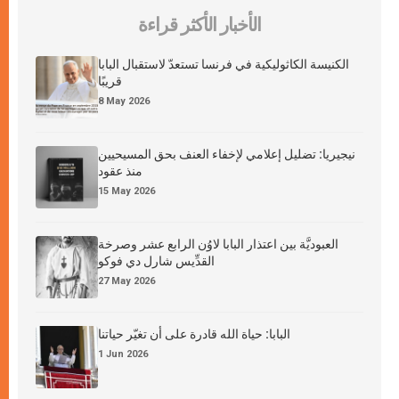
الأخبار الأكثر قراءة
الكنيسة الكاثوليكية في فرنسا تستعدّ لاستقبال البابا
قريبًا
8 May 2026
نيجيريا: تضليل إعلامي لإخفاء العنف بحق المسيحيين
منذ عقود
15 May 2026
العبوديَّة بين اعتذار البابا لاوُن الرابع عشر وصرخة
القدِّيس شارل دي فوكو
27 May 2026
البابا: حياة الله قادرة على أن تغيّر حياتنا
1 Jun 2026