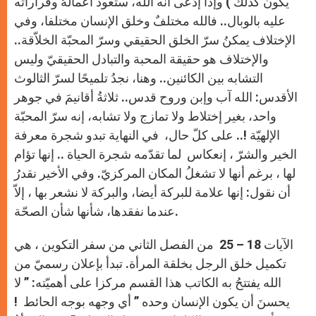
يكون كذلك ) وإذا إدّعى أنه الله، ستعود أعمالهُ وقراراته
عليه بالوبال.. فالله مختلفٌ وخلق الإنسان مختلفا، وفي
الإختلاف يمكنُ سرّ الخلق الحقيقي وسرّ المحبّة الخلاّقة..
والإختلاف هو حقيقة المحبة والتبادل الحقيقيّ وليس
التشابه بين الكائنين.. وهنا، نجدُ تلميحًا لسرّ الثالوث
الأقدس: الله آب وإبن وروح قدس.. ثلاثةُ أقانيمَ في جوهر
واحد، بغير إختلاط ولا تمازج ولا تشابه، إنه سرّ المحبّة
الإلهيّة !.. على كلّ حال، في النهاية تبدو شجرة معرفة
الخير والشرّ ، إنعكاس لما تقدّمه شجرة الحياة .. إنها تؤام
لها ، برغم أنها لا تشغلُ المكان المركزيّ. وفي الأخير نقدرُ
أن نقول: إنها علامة للبركة أيضا، والبركة لا نشعر بها ، إلاّ
عندما نفقدها، شأنها شأن الصحّة.
الآيات 18 – 25 من الفصل الثاني من سفر التكوين ، هي
تكميل خلق الرجل بخلقة المرأة. تبدأ بإعلان رسميّ من
الله يفتتحُ به الكاتب هذا القسم مركزا على أهميّته: ” لا
يحسنَ أن يكون الإنسان وحده ” أي وجهه بوجه الحائط !