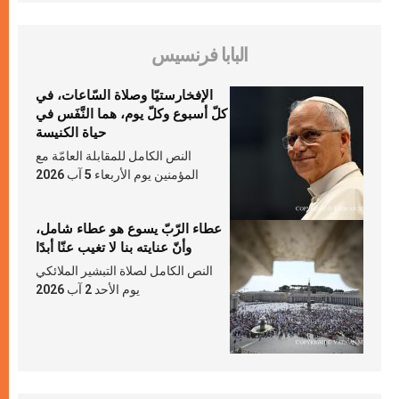
البابا فرنسيس
الإفخارستيّا وصلاة السّاعات، في
كلّ أسبوع وكلّ يوم، هما النَّفَس في
حياة الكنيسة
النص الكامل للمقابلة العامّة مع
المؤمنين يوم الأربعاء 5 آب 2026
عطاء الرّبّ يسوع هو عطاء شامل،
وأنّ عنايته بنا لا تغيب عنّا أبدًا
النص الكامل لصلاة التبشير الملائكي
يوم الأحد 2 آب 2026