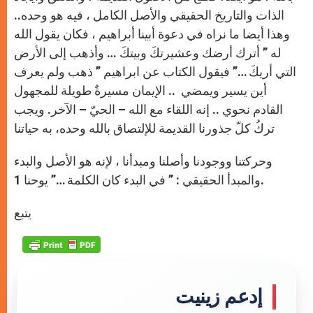
الذات والتاريخ الحقيقي والأصل الكامل ، فيه هو وحده..
وهذا أيضا ما نراه في دعوة أبينا أبراهيم ، فكان يقول الله
له ” أترك أرضك وعشيرتكَ وبيتكَ … وأذهب إلى الأرض
التي أريكَ …” فيقول الكتاب عن ابراهيم ” ذهب ولم يعرف
أين يسير ويمضي .. الإيمان مسيرةٌ طويلة للمجهول
القادم نحوي .. إنه اللقاء مع الله – الحيّ – الآخر. ويجب
تركُ كلّ جذورنا القديمة للإلتصاق بالله وحده، به حياتنا
وحركتنا ووجودنا وأصلنا ومبدأنا ، لإنه هو الأصل والبدء
والمبدأ الحقيقي : ” في البدء كان الكلمة …” يوحنا 1.
يتبع
إدعم زينيت