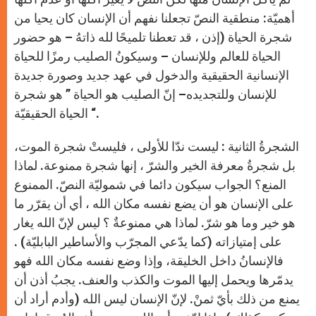
أهميّة: منطقية النصّ تجعلنا نفهم أن الإنسان كان يحيا من
شجرة الحياة (إذن ، قد تعطنا تلميحًا لله ذاتهُ – هو حضور
الحياة للعالم وللإنسان – وسيكونُ الصليب رمزًا للحياة
الإنسانية الحقيقية والدخول في عهد جديد وصورة جديدة
للإنسان وللتجديده– إنّ الصليب هو الحياة ” هو شجرة
الحياة الحقيقيّة “.
الشجرةُ الثانية : ليست ندّا للأولى ، فليستْ شجرة الموت،
بل شجرةُ معرفة الخير والشرّ ، إنها شجرة ممنوعة. لماذا
المنع؟ الجواب سيكون دائما في شموليّة النصّ. الممنوع
على الإنسان هو أن يضع نفسه مكان الله ، أي أن يقرّر ما
هو خير وما هو شرّ. لماذا هي ممنوعةٌ ؟ ليس لإنّ الله يغار
على إمتيازاته (كما يدّعي المجرّب والأساطير البابليّة) .
فالإنسانُ داخل الخليقة، وإذا وضع نفسه مكان الله فهو
يدمّرها ويحمل إليها الموت والكذب والعنف. يجبُ أذن أن
يمنع من ذلك بأيّ ثمنْ. لإنّ الإنسان ليس الله (وأدم أراد أن