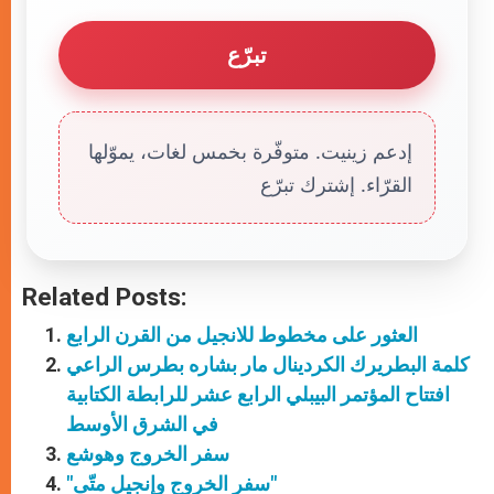
تبرّع
إدعم زينيت. متوفّرة بخمس لغات، يموّلها
القرّاء. إشترك تبرّع
Related Posts:
العثور على مخطوط للانجيل من القرن الرابع
كلمة البطريرك الكردينال مار بشاره بطرس الراعي
افتتاح المؤتمر البيبلي الرابع عشر للرابطة الكتابية
في الشرق الأوسط
سفر الخروج وهوشع
"سفر الخروج وإنجيل متّى"