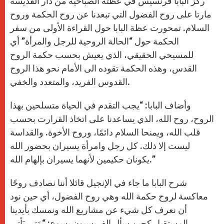
ركز البابا فرنسيس في عظته الصباحية من دار القديسة
p
e
k
r
مارتا على روح الفضول التي تبعدنا عن روح الحكمة وروح
السلام. تمحورت عظة البابا حول القراءة الأولى من سفر
الحكمة حول “الحالة الروحية للرجل والمرأة” أي
للمسيحي الحقيقي، الذي يعيش بحسب حكمة الروح
القدس، وهذه الحكمة تقوده الى الأمام نحو هذا الروح
القدوس الفريد، والمتعدد والخفي.
وأضاف البابا: “يجب التقدم في الحياة متسلحين بهذا
الروح، روح الله، الذي يساعدنا على اتخاذ القرارت بحسب
قلب الله، ويمنحا السلام دائمًا، وروح الأخوة. والقداسة
ليست إلا ذلك. كل رجل وامرأة يسيران بحضور الله
يكونان حكيمين لأنهما يسيران بإلهام الله.”
شرح البابا ما جاء في الإنجيل قائلا أننا نصادف روحًا
معاكسة لروح حكمة الله وهي روح الفضول، أي حين نود
أن نعرف كل شيء عن مشاريع الله ونمسك بأيدينا
المستقبل كحين سأل الفريسيون يسوع: “مَتى يَأتي