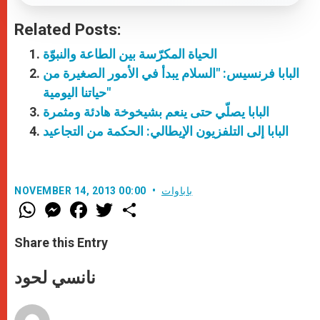
Related Posts:
الحياة المكرّسة بين الطاعة والنبوّة
البابا فرنسيس: "السلام يبدأ في الأمور الصغيرة من
حياتنا اليومية"
البابا يصلّي حتى ينعم بشيخوخة هادئة ومثمرة
البابا إلى التلفزيون الإيطالي: الحكمة من التجاعيد
باباوات
NOVEMBER 14, 2013 00:00
W
M
F
T
S
h
e
a
w
h
a
s
c
i
a
t
s
e
t
r
Share this Entry
s
e
b
t
e
A
n
o
e
p
g
o
r
نانسي لحود
p
e
k
r