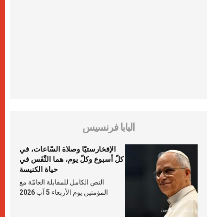
البابا فرنسيس
الإفخارستيّا وصلاة السّاعات، في
كلّ أسبوع وكلّ يوم، هما النَّفَس في
حياة الكنيسة
النص الكامل للمقابلة العامّة مع
المؤمنين يوم الأربعاء 5 آب 2026