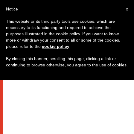
AR
Notice
x
This website or its third party tools use cookies, which are
necessary to its functioning and required to achieve the
purposes illustrated in the cookie policy. If you want to know
البابا: ابتعدوا عن روح الفضول
more or withdraw your consent to all or some of the cookies,
please refer to the
cookie policy
.
وتسلحوا بروح الحكمة
By closing this banner, scrolling this page, clicking a link or
continuing to browse otherwise, you agree to the use of cookies.
في عظته الصباحية من دار القديسة مارتا