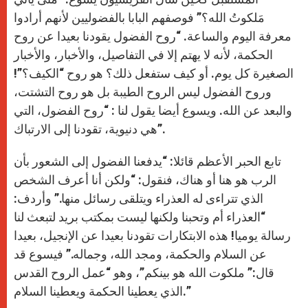
مَلكوتُ الله؟” فوصفهم البابا بالفضوليين لأنهم أرادوا
معرفة اليوم والساعة. “روح الفضول يقودنا بعيدا عن روح
الحكمة، لأنه لا يهتم إلا في التفاصيل، والأخبار، والأخبار
الصغيرة كل يوم. أو كيف ستفعل ذلك؟ هو روح “الكيف؟”!
وروح الفضول ليس الروح الطيبة بل هو روح التشتت،
والبعد عن الله. ويسوع أيضا يقول لنا : “روح الفضول، التي
هي دنيوية، تقودنا إلى الارتباك”.
تابع الحبر الأعظم قائلا: “يدفعنا الفضول إلى الشعور بأن
الرب هو هنا أو هناك، فنقول: “ولكن أنا أعرف الشخص
الذي تتراءى له العذراء ويتلقى رسائل منها.” وأردف:
“العذراء أم وتحبنا ولكنها ليست بمكتب بريد لتبعث لنا
رسالة يوميا! هذه الابتكارات تقودنا بعيدا عن الإنجيل، بعيدا
عن السلام والحكمة، ومجد الله، وجماله.” فيسوع قد
قال:” ملكوت الله هو بينكم”، وهو “عمل الروح القدس
الذي يعطينا الحكمة ويعطينا السلام.”