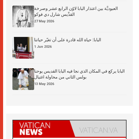
العبوديَّة بين اعتذار البابا لاوُن الرابع عشر وصرخة
القدِّيس شارل دي فوكو
27 May 2026
البابا: حياة الله قادرة على أن تغيّر حياتنا
1 Jun 2026
البابا يركع في المكان الذي نجا فيه البابا القديس يوحنا
بولس الثاني من محاولة اغتيال
13 May 2026