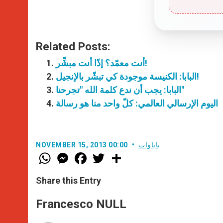
Related Posts:
أنت معمّد؟ إذًا أنت مبشِّر!
البابا: الكنيسة موجودة كي تبشّر بالإنجيل!
البابا: يجب أن ندع كلمة الله "تجرحنا"
اليوم الإرسالي العالمي: كلّ واحد منا هو رسالة
باباوات
NOVEMBER 15, 2013 00:00
W
M
F
T
S
h
e
a
w
h
a
s
c
i
a
t
s
e
t
r
Share this Entry
s
e
b
t
e
A
n
o
e
p
g
o
r
Francesco NULL
p
e
k
r