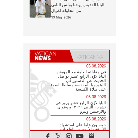
البابا القديس يوحنا بولس الثاني
من محاولة اغتيال
13 May 2026
05.08.2026
في مقابلته العامة مع المؤمنين
البابا لاوُن الرابع عشر يواصل
الحديث عن الدستور في
الليتورجيا المقدسة مسلطا الضوء
على صلاة الكنيسة
05.08.2026
البابا لاوُن الرابع عشر يزور في
تشرين الثاني ٢٠٢٦ أوروغواي
والأرجنتين وبيرو
05.08.2026
خمسون عاما على استشهاد
الأسقف الأرجنتيني الطوباوي
إنريكي أنجيليلي