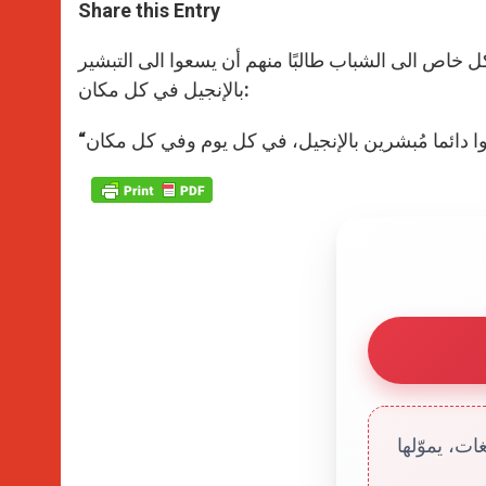
t
s
e
t
r
Share this Entry
s
e
b
t
e
A
n
o
e
p
g
o
r
كل خاص الى الشباب طالبًا منهم أن يسعوا الى التبشير
p
e
k
بالإنجيل في كل مكان:
r
ت، يموّلها