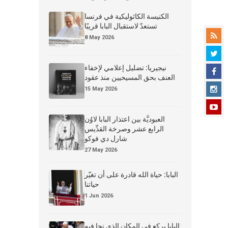
الكنيسة الكاثوليكية في فرنسا
تستعدّ لاستقبال البابا قريبًا
8 May 2026
نيجيريا: تضليل إعلامي لإخفاء
العنف بحق المسيحيين منذ عقود
15 May 2026
العبوديَّة بين اعتذار البابا لاوُن
الرابع عشر وصرخة القدِّيس
شارل دي فوكو
27 May 2026
البابا: حياة الله قادرة على أن تغيّر
حياتنا
1 Jun 2026
البابا يركع في المكان الذي نجا فيه