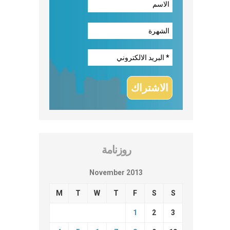
روزنامة
November 2013
M
T
W
T
F
S
S
1
2
3