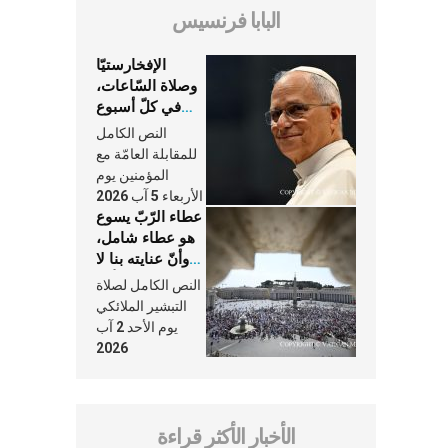
البابا فرنسيس
الإفخارستيّا
وصلاة السّاعات،
في كلّ أسبوع
وكلّ يوم، هما
النص الكامل
النَّفَس في حياة
للمقابلة العامّة مع
الكنيسة
المؤمنين يوم
الأربعاء 5 آب 2026
عطاء الرّبّ يسوع
هو عطاء شامل،
وأنّ عنايته بنا لا
تغيب عنّا أبدًا
النص الكامل لصلاة
التبشير الملائكي
يوم الأحد 2 آب
2026
الأخبار الأكثر قراءة