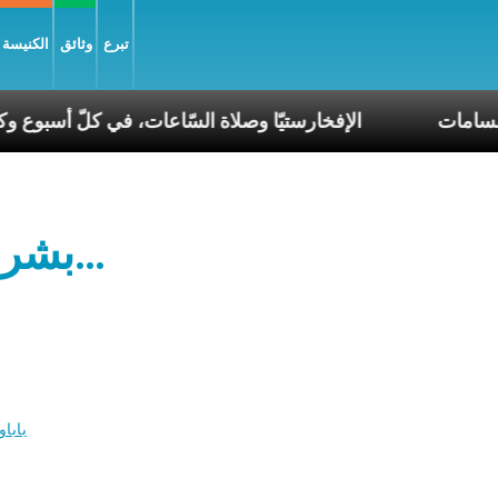
تبرع
وثائق
الكنيسة و
 في عصر الانقسامات
الإفخارستيّا وصلاة السّاعات، في ك
بشروا كل يوم وفي كل ساعة…
بابا