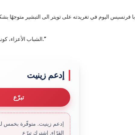
ابا فرنسيس اليوم في تغريدته على تويتر الى التبشير متوجهًا بش
“الشباب الأعزاء، كونوا دائما مُبشرين بالإنجيل، في كل يوم وفي كل مكان.”
إدعم زينيت
تبرّع
إدعم زينيت. متوفّرة بخمس لغا
القرّاء. إشترك تبرّع