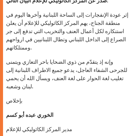
صدر عن المركز الكاثوليكي للإعلام البيان التالي:
p
e
k
r
إثر عودة الإنفجارات إلى الساحة اللبنانية وآخرها اليوم في
منطقة الجناح، يهم المركز الكاثوليكي للإعلام أن يعلن
استنكاره لكل أعمال العنف والتخريب التي تدفع إلى جر
الصراع إلى الداخل اللبناني وتطال اللبنانيين في ارواحهم
وممتلكاتهم.
وإنه إذ يتقدّم من ذوي الضحايا باحر التعازي ويتمنى
للجرحى الشفاء العاجل، يدعو جميع الاطراف اللبنانية إلى
تغليب لغة الحوار على لغة العنف، ويسأل الله أن يحمي
لبنان وشعبه.
بإخلاص
الخوري عبده أبو كسم
مدير المركز الكاثوليكي للإعلام