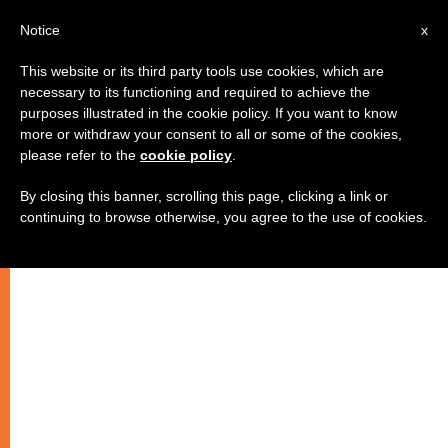
AR
Notice
x
This website or its third party tools use cookies, which are
necessary to its functioning and required to achieve the
purposes illustrated in the cookie policy. If you want to know
استنكار المركز الكاثوليكي للإعلام إثر
more or withdraw your consent to all or some of the cookies,
please refer to the
cookie policy
.
تفجيرات بئر حسن
By closing this banner, scrolling this page, clicking a link or
continuing to browse otherwise, you agree to the use of cookies.
“تغليب لغة الحوار على لغة العنف”