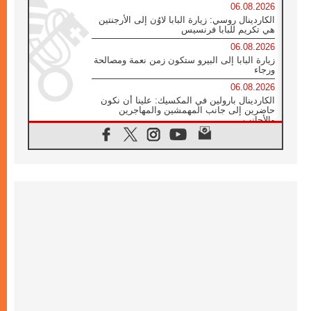
06.08.2026
الكاردينال روسي: زيارة البابا لاوُن إلى الأرجنتين
هي تكريم للبابا فرنسيس
06.08.2026
زيارة البابا إلى البيرو ستكون زمن نعمة ومصالحة
ورجاء
06.08.2026
الكاردينال بارولين في المكسيك: علينا أن نكون
حاضرين إلى جانب المهمشين والمهاجرين
والأجانب
06.08.2026
البابا لاوُن الرابع عشر للشباب في أسيزي:
"أوروبا والعالم يبحثان اليوم عن قديسين جُدد
فيكم"
06.08.2026
البابا في أسيزي يتحدث إلى الشباب المشاركين
في لقاء الشباب الفرنسيسكاني
06.08.2026
البابا لاوُن الرابع عشر يبرق معزيا بوفاة
الكاردينال جوليو دوارتي لانغا
05.08.2026
في مقابلته العامة مع المؤمنين البابا لاوُن الرابع
عشر يواصل الحديث عن الدستور في الليتورجيا
المقدسة مسلطا الضوء على صلاة الكنيسة