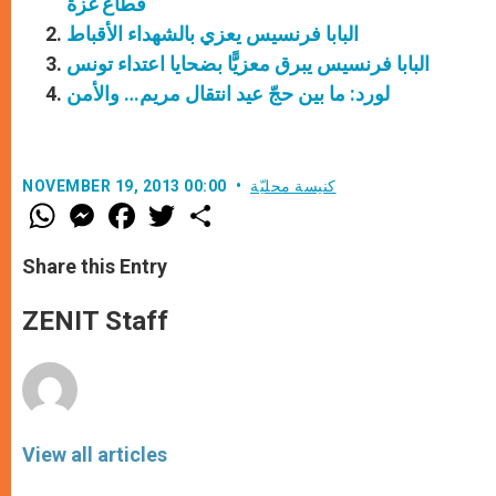
قطاع غزة
البابا فرنسيس يعزي بالشهداء الأقباط
البابا فرنسيس يبرق معزيًّا بضحايا اعتداء تونس
لورد: ما بين حجّ عيد انتقال مريم… والأمن
كنيسة محليّة
NOVEMBER 19, 2013 00:00
W
M
F
T
S
h
e
a
w
h
a
s
c
i
a
t
s
e
t
r
Share this Entry
s
e
b
t
e
A
n
o
e
p
g
o
r
ZENIT Staff
p
e
k
r
View all articles