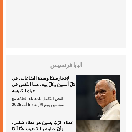
البابا فرنسيس
الإفخارستيّا وصلاة السّاعات، في
كلّ أسبوع وكلّ يوم، هما النَّفَس في
حياة الكنيسة
النص الكامل للمقابلة العامّة مع
المؤمنين يوم الأربعاء 5 آب 2026
عطاء الرّبّ يسوع هو عطاء شامل،
وأنّ عنايته بنا لا تغيب عنّا أبدًا