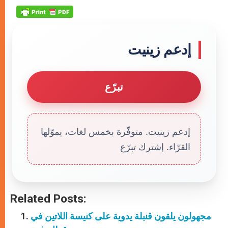
إدعم زينيت
تبرّع
إدعم زينيت. متوفّرة بخمس لغات، يموّلها
القرّاء. إشترك تبرّع
Related Posts:
مجهولون يلقون قنبلة يدوية على كنيسة اللاتين في