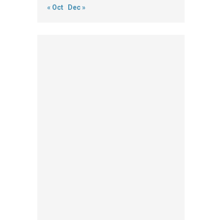
« Oct
Dec »