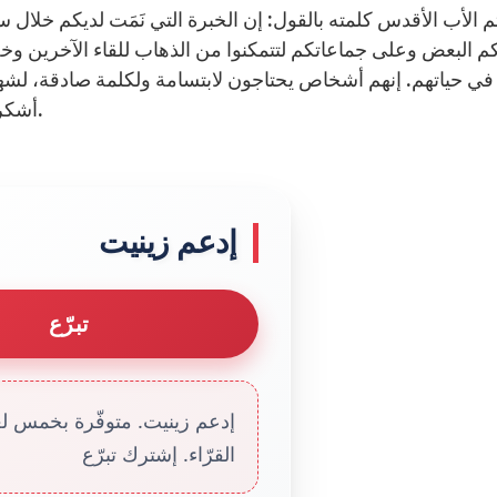
 الأب الأقدس كلمته بالقول: إن الخبرة التي نَمَت لديكم خلال سن
 البعض وعلى جماعاتكم لتتمكنوا من الذهاب للقاء الآخرين وخص
في حياتهم. إنهم أشخاص يحتاجون لابتسامة ولكلمة صادقة، لشه
أشكركم مجدّدًا وأمنحكم مع عائلاتكم فيض البركات الإلهيّة.
إدعم زينيت
تبرّع
إدعم زينيت. متوفّرة بخمس لغا
القرّاء. إشترك تبرّع