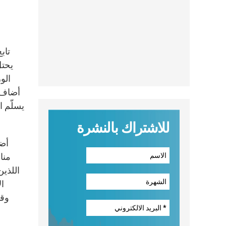
تاب
يحتل
الو
أضاف ا
يسلّم ا
للاشتراك بالنشرة
أضا
منا
اللذين
ال
وقن