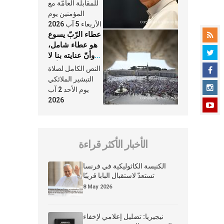
النَّفَس في حياة
للمقابلة العامّة مع
الكنيسة
المؤمنين يوم
الأربعاء 5 آب 2026
عطاء الرّبّ يسوع
هو عطاء شامل،
وأنّ عنايته بنا لا
تغيب عنّا أبدًا
النص الكامل لصلاة
التبشير الملائكي
يوم الأحد 2 آب
2026
الأخبار الأكثر قراءة
الكنيسة الكاثوليكية في فرنسا
تستعدّ لاستقبال البابا قريبًا
8 May 2026
نيجيريا: تضليل إعلامي لإخفاء