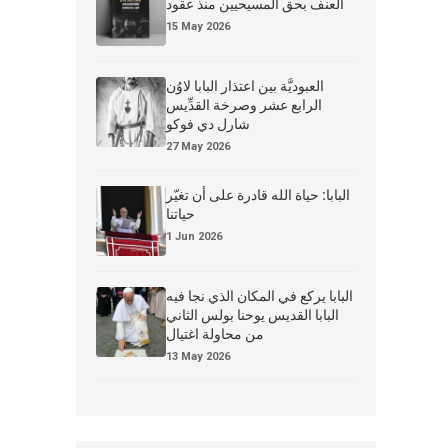
العنف بحق المسيحيين منذ عقود
15 May 2026
العبوديَّة بين اعتذار البابا لاوُن
الرابع عشر وصرخة القدِّيس
شارل دي فوكو
27 May 2026
البابا: حياة الله قادرة على أن تغيّر
حياتنا
1 Jun 2026
البابا يركع في المكان الذي نجا فيه
البابا القديس يوحنا بولس الثاني
من محاولة اغتيال
13 May 2026