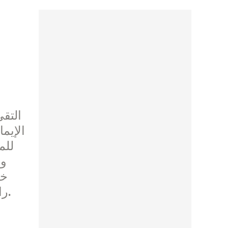
التقى
الإيم
للم
ون
خد
راعوية مناسبة، لذلك أشكركم باسم الكنيسة ونشكر الرب معًا على الخير الذي منحنا إياه.