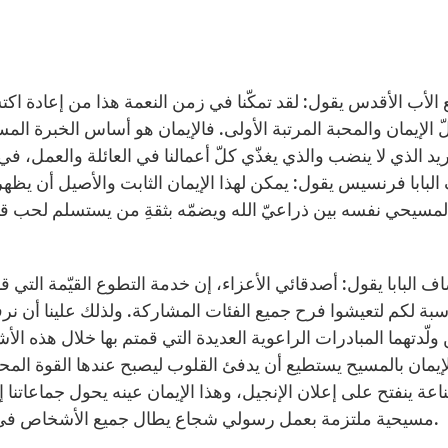
ع الأب الأقدس يقول: لقد تمكّنا في زمن النعمة هذا من إعادة ا
ّ الإيمان والمحبة المرتبة الأولى. فالإيمان هو أساس الخبرة المسيحي
ريد الذي لا ينضب والذي يغذّي كلّ أعمالنا في العائلة والعمل، ف
لبابا فرنسيس يقول: يمكن لهذا الإيمان الثابت والأصيل أن يظ
لمسيحي نفسه بين ذراعيّ الله ويضمّه بثقةِ من يستسلم لحب قو
ف البابا يقول: أصدقائي الأعزاء، إن خدمة التطوع القيّمة التي
سبة لكم لتعيشوا فرح جميع الفئات المشاركة. ولذلك علينا أن نر
 ولّدتهما المبادرات الراعوية العديدة التي قمتم بها خلال هذه ا
إيمان بالمسيح يستطيع أن يدفئ القلوب ليصبح عندها القوة المحر
اعة ينفتح على إعلان الإنجيل، وهذا الإيمان عينه يحول جماعات
مسيحية ملتزمة بعمل رسولي شجاع يطال جميع الأشخاص في بيئاتهم وظروفهم المتعددة، لاسيما تلك الأكثر صعوبة.