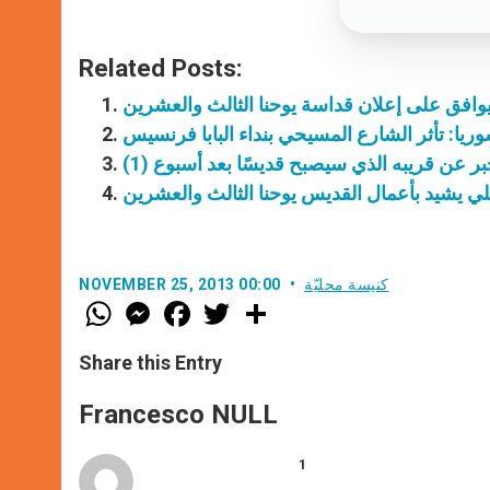
Related Posts:
ا يوافق على إعلان قداسة يوحنا الثالث والعشرين
ريا: تأثر الشارع المسيحي بنداء البابا فرنسيس
ر عن قريبه الذي سيصبح قديسًا بعد أسبوع (1)
كنيسة محليّة
NOVEMBER 25, 2013 00:00
W
M
F
T
S
h
e
a
w
h
a
s
c
i
a
t
s
e
t
r
Share this Entry
s
e
b
t
e
A
n
o
e
p
g
o
r
Francesco NULL
p
e
k
r
1