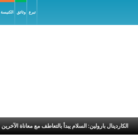
تبرع
وثائق
الكنيسة و
سوليّة
الكاردينال بارولين: السلام يبدأ بالتعاطف مع معا