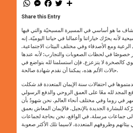
W
M
F
T
S
h
e
a
w
h
a
s
c
i
a
t
s
e
t
r
Share this Entry
s
e
b
t
e
A
n
o
e
p
g
o
r
كتشاف ما هو أساسي في المسيرة المسيحيّة والتي فيها
p
e
k
ة لأنه يحرّك خياراتنا وأعمالنا في حياتنا اليوميّة. إنه
r
ي الرعية ومع الأصدقاء وفي مختلف البيئات الاجتماعية.
هر خصوصًا في لحظات الصعوبات والتجارب: لأنه عندها
ي كالصخرة لا يتزعزع. فإن استسلمنا لله بتواضع في
حالات الألم هذه، يمكننا أن نقدم شهادة صالحة.
 قدمتموها في احتفالات سنة الإيمان المتعددة قد شكلت
فع المجد لله معًا على العمق الروحي والدفع الرسولي
لأشهر في روما وفي مختلف أنحاء العالم. نحن شهودٌ بأن
ّكة للبشارة الجديدة بالإنجيل. فالإيمان المعاش بعمق
نا إلى جماعات مرسلة. في الواقع، نحن بحاجة لجماعات