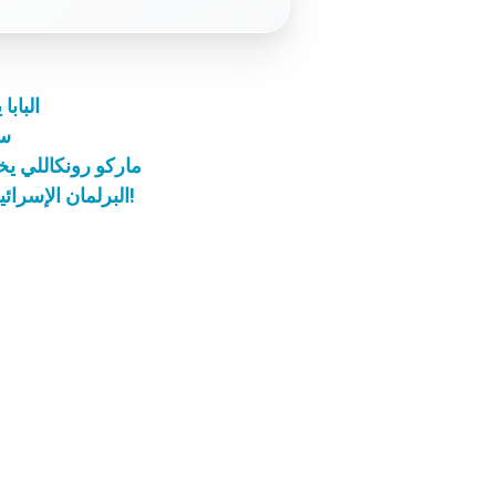
الباب
سو
ماركو رونكاللي يخب
البرلمان الإسرائيلي يشيد بأعمال القديس يوحنا الثالث والعشرين!