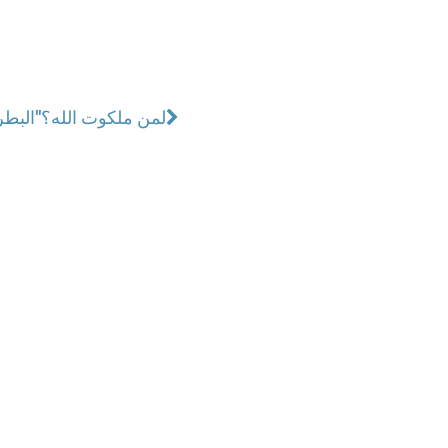
لمن ملكوت الله؟
البطريرك لحام يشكر البابا فرنسيس على "أعجوبة أيلول"