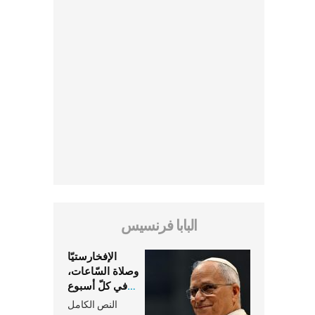
البابا فرنسيس
الإفخارستيّا
وصلاة السّاعات،
في كلّ أسبوع
وكلّ يوم، هما
النص الكامل