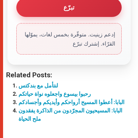
تبرّع
إدعم زينيت. متوفّرة بخمس لغات، يموّلها
القرّاء. إشترك تبرّع
Related Posts:
لنتأمل مع بندكتس
رحبوا بيسوع واجعلوه نواة حياتكم
البابا: أعطوا المسيح أرواحكم وأيديكم وأجسادكم
البابا: المسيحيون المجرّدون من الذاكرة يفقدون
ملح الحياة