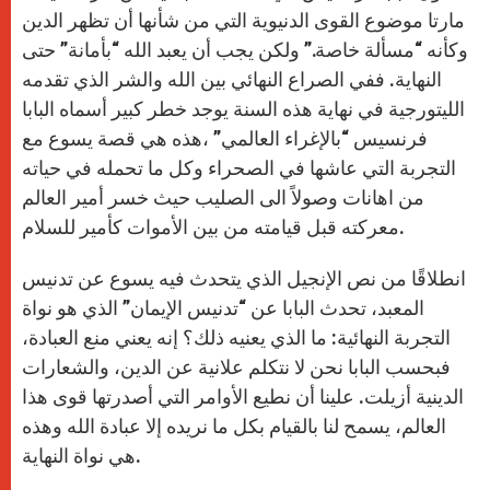
p
e
k
r
مارتا موضوع القوى الدنيوية التي من شأنها أن تظهر الدين
وكأنه “مسألة خاصة.” ولكن يجب أن يعبد الله “بأمانة” حتى
النهاية. ففي الصراع النهائي بين الله والشر الذي تقدمه
الليتورجية في نهاية هذه السنة يوجد خطر كبير أسماه البابا
فرنسيس “بالإغراء العالمي” ،هذه هي قصة يسوع مع
التجربة التي عاشها في الصحراء وكل ما تحمله في حياته
من اهانات وصولاً الى الصليب حيث خسر أمير العالم
معركته قبل قيامته من بين الأموات كأمير للسلام.
انطلاقًا من نص الإنجيل الذي يتحدث فيه يسوع عن تدنيس
المعبد، تحدث البابا عن “تدنيس الإيمان” الذي هو نواة
التجربة النهائية: ما الذي يعنيه ذلك؟ إنه يعني منع العبادة،
فبحسب البابا نحن لا نتكلم علانية عن الدين، والشعارات
الدينية أزيلت. علينا أن نطيع الأوامر التي أصدرتها قوى هذا
العالم، يسمح لنا بالقيام بكل ما نريده إلا عبادة الله وهذه
هي نواة النهاية.