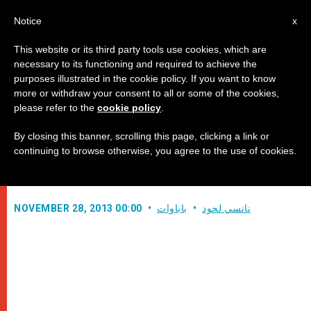
AR
Notice
x
This website or its third party tools use cookies, which are
necessary to its functioning and required to achieve the
purposes illustrated in the cookie policy. If you want to know
البابا: "اعبدوا يسوع المسيح بأمانة حتى
more or withdraw your consent to all or some of the cookies,
please refer to the
cookie policy
.
النهاية"
By closing this banner, scrolling this page, clicking a link or
continuing to browse otherwise, you agree to the use of cookies.
في عظته الصباحية في دار القديسة مارتا
نانسي لحود
باباوات
NOVEMBER 28, 2013 00:00