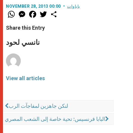
باباوات
NOVEMBER 28, 2013 00:00
W
M
F
T
S
h
e
a
w
h
a
s
c
i
a
t
s
e
t
r
Share this Entry
s
e
b
t
e
A
n
o
e
p
g
o
r
نانسي لحود
p
e
k
r
View all articles
لنكن جاهزين لمفاجآت الرب
البابا فرنسيس: تحية خاصة إلى الشعب المصري