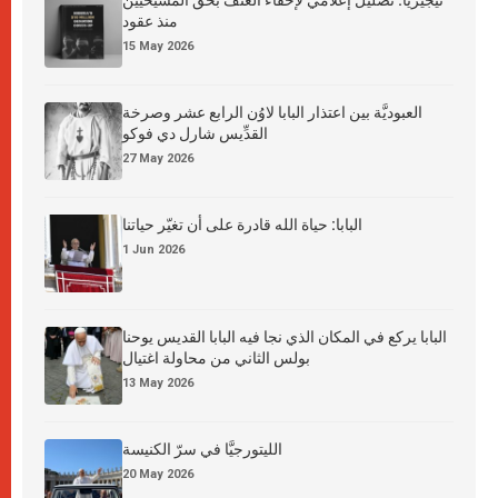
نيجيريا: تضليل إعلامي لإخفاء العنف بحق المسيحيين
منذ عقود
15 May 2026
العبوديَّة بين اعتذار البابا لاوُن الرابع عشر وصرخة
القدِّيس شارل دي فوكو
27 May 2026
البابا: حياة الله قادرة على أن تغيّر حياتنا
1 Jun 2026
البابا يركع في المكان الذي نجا فيه البابا القديس يوحنا
بولس الثاني من محاولة اغتيال
13 May 2026
الليتورجيَّا في سرّ الكنيسة
20 May 2026