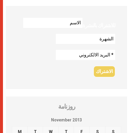
للاشتراك بالنشرة
روزنامة
November 2013
M
T
W
T
F
S
S