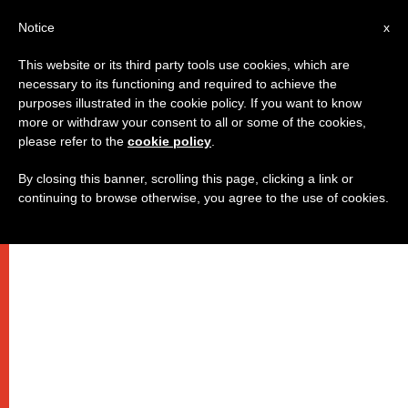
AR
Notice
x
This website or its third party tools use cookies, which are
necessary to its functioning and required to achieve the
purposes illustrated in the cookie policy. If you want to know
البابا: المال يجب أن يخدم لا أن يحكم
more or withdraw your consent to all or some of the cookies,
please refer to the
cookie policy
.
By closing this banner, scrolling this page, clicking a link or
نظرة أولى إلى الإرشاد الرسولي “فرح
continuing to browse otherwise, you agree to the use of cookies.
الإيمان” للبابا فرنسيس (7)