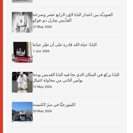
العبوديَّة بين اعتذار البابا لاوُن الرابع عشر وصرخة
القدِّيس شارل دي فوكو
27 May 2026
البابا: حياة الله قادرة على أن تغيّر حياتنا
1 Jun 2026
البابا يركع في المكان الذي نجا فيه البابا القديس يوحنا
بولس الثاني من محاولة اغتيال
13 May 2026
الليتورجيَّا في سرّ الكنيسة
20 May 2026