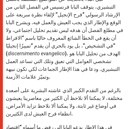
p
e
k
r
التبشيري، يتوقف البابا فرنسيس في الفصل الثاني من
الإرشاد الرسولي “فرح الإنجيل” لإلقاء نظرة سريعة على
الوقع والإطار الذي يجب العيش والعمل فيه. ويشرح البابا
في مطلع الفصل أن هدفه ليس تقديم تحليل اجتماعي، ولا
أن يقع في الخطأ الشائع المعروف حاليًا باسم “الافراط
في التشخيص”، بل يود بالحري أن يقدم “تمييزًا إنجيليًا”
). الهدف من تحليل البابا هو
discernimento evangelico
(
تشخصي العوامل التي تعيق وتلك التي تساعد العمل
التبشيري. ودعا في هذا الإطار الجماعات لكي تكون نبيهة
وتميّز علامات الأزمنة.
بالرغم من التقدم الكبير الذي عاشته البشرية على أصعدة
مختلفة، لا يمكننا ألا نلاحظ أن الكثير من معاصرينا يعيشون
في أوضاع غير ثابتة. ولا يمكننا ألا نلاحظ تزايد الأمراض،
انطفاء فرح العيش لدى الكثيرين.
في هذا الإطار يدعو البابا إلى رفض ما أسماه “اقتصاد