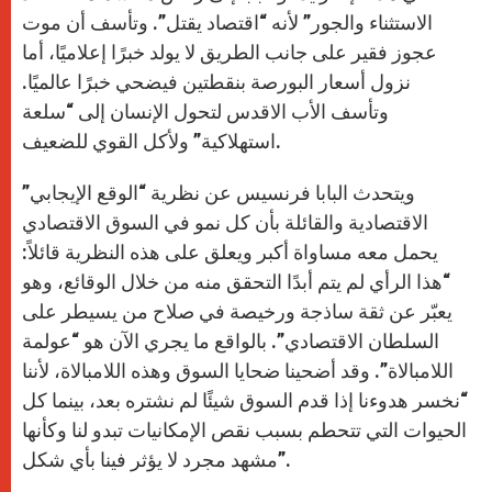
الاستثناء والجور” لأنه “اقتصاد يقتل”. وتأسف أن موت
عجوز فقير على جانب الطريق لا يولد خبرًا إعلاميًا، أما
نزول أسعار البورصة بنقطتين فيضحي خبرًا عالميًا.
وتأسف الأب الاقدس لتحول الإنسان إلى “سلعة
استهلاكية” ولأكل القوي للضعيف.
ويتحدث البابا فرنسيس عن نظرية “الوقع الإيجابي”
الاقتصادية والقائلة بأن كل نمو في السوق الاقتصادي
يحمل معه مساواة أكبر ويعلق على هذه النظرية قائلاً:
“هذا الرأي لم يتم أبدًا التحقق منه من خلال الوقائع، وهو
يعبّر عن ثقة ساذجة ورخيصة في صلاح من يسيطر على
السلطان الاقتصادي”. بالواقع ما يجري الآن هو “عولمة
اللامبالاة”. وقد أضحينا ضحايا السوق وهذه اللامبالاة، لأننا
“نخسر هدوءنا إذا قدم السوق شيئًا لم نشتره بعد، بينما كل
الحيوات التي تتحطم بسبب نقص الإمكانيات تبدو لنا وكأنها
مشهد مجرد لا يؤثر فينا بأي شكل”.