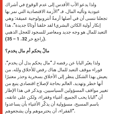
ولذا يدعو الأب الأقدس إلى عدم الوقوع في أشراك
عبودية وتأليه المال. فـ “الأزمة الاقتصادية التي نمر بها
تجعلنا ننسى أن في أصلها أزمةٌ أنتروبولوجية عميقة: وهي
إنكار أولية الكائن البشري! لقد خلقنا أوثانًا جديدة”. هذا
التعبد للمال هو وجه جديد ومعاصر للسجود للعجل الذهبي
(راجع خر 32، 1 – 35).
مالٌ يحكم أم مال يخدم؟
ولذا يعبّر البابا عن رفضه لـ “مال يحكم بدل أن يخدم”.
فوراء موقف التعبد للمال هناك رفض للأخلاق ولله. من
يعيش بهذا الشكل ينظر إلى الأخلاق بسخرية وحذر معتبرًا
أنها خطر وتهديد. العالم بحاجة لإصلاح اقتصادي ينبع من
تغيير مواقف المسؤولين السياسيين. ويذكر في هذا الإطار
أن “البابا يحب الجميع، أغنياء وفقراء، ولكن على عاتقه،
باسم المسيح، مسؤولية أن يذكّر الأغنياء بأن يساعدوا
الفقراء، أن يحترموهم وأن يشجعوهم”.