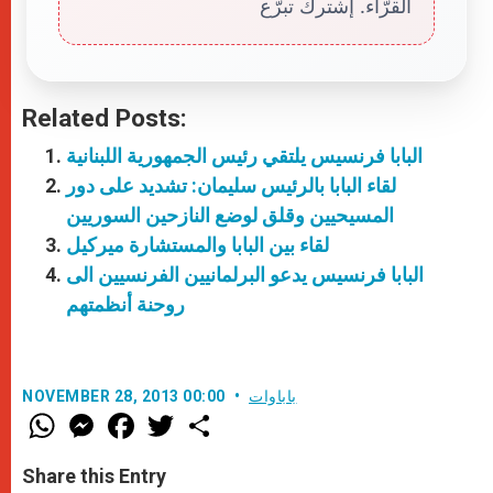
القرّاء. إشترك تبرّع
Related Posts:
البابا فرنسيس يلتقي رئيس الجمهورية اللبنانية
لقاء البابا بالرئيس سليمان: تشديد على دور
المسيحيين وقلق لوضع النازحين السوريين
لقاء بين البابا والمستشارة ميركيل
البابا فرنسيس يدعو البرلمانيين الفرنسيين الى
روحنة أنظمتهم
باباوات
NOVEMBER 28, 2013 00:00
W
M
F
T
S
h
e
a
w
h
a
s
c
i
a
t
s
e
t
r
Share this Entry
s
e
b
t
e