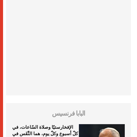
البابا فرنسيس
الإفخارستيّا وصلاة السّاعات، في
كلّ أسبوع وكلّ يوم، هما النَّفَس في