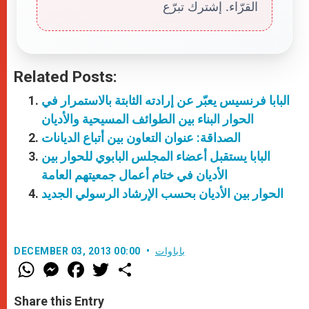
القرّاء. إشترك تبرّع
Related Posts:
البابا فرنسيس يعبّر عن إرادته الثابتة بالاستمرار في
الحوار البناء بين الطوائف المسيحية والأديان
الصداقة: عنوان التعاون بين أتباع الديانات
البابا يستقبل أعضاء المجلس البابوي للحوار بين
الأديان في ختام أعمال جمعيتهم العامة
الحوار بين الأديان بحسب الإرشاد الرسولي الجديد
باباوات
DECEMBER 03, 2013 00:00
W
M
F
T
S
h
e
a
w
h
a
s
c
i
a
t
s
e
t
r
Share this Entry
s
e
b
t
e