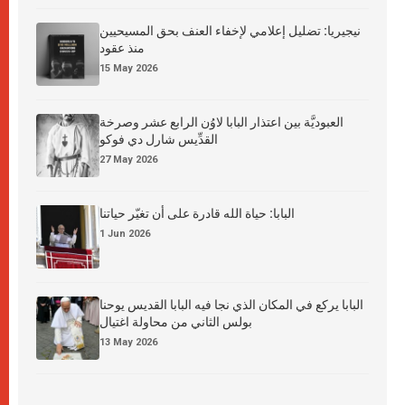
نيجيريا: تضليل إعلامي لإخفاء العنف بحق المسيحيين
منذ عقود
15 May 2026
العبوديَّة بين اعتذار البابا لاوُن الرابع عشر وصرخة
القدِّيس شارل دي فوكو
27 May 2026
البابا: حياة الله قادرة على أن تغيّر حياتنا
1 Jun 2026
البابا يركع في المكان الذي نجا فيه البابا القديس يوحنا
بولس الثاني من محاولة اغتيال
13 May 2026