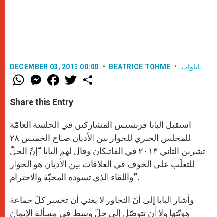
باباوات
BEATRICE TOHME
DECEMBER 03, 2013 00:00
W
M
F
T
S
h
e
a
w
h
a
s
c
i
a
t
s
e
t
r
Share this Entry
s
e
b
t
e
A
n
o
e
p
g
o
r
استقبل البابا فرنسيس المشاركين في الجلسة العامّة
p
e
k
r
للمجلس الحبري للحوار بين الأديان صباح الخميس ٢٨
تشرين الثاني ٢٠١٣ في الفاتيكان وقال لهم البابا “إنّ الحلّ
للتغلّب على الخوف في العلاقات بين الأديان هو الحوار
واللقاء الذي تسوده المحبّة والاحترام”.
وأشار البابا إلى أنّ التحاور لا يعني أن تخسر كلّ جماعة
هويّتها ولا أن تتوصّل إلى حلّ وسط في مسألة الإيمان