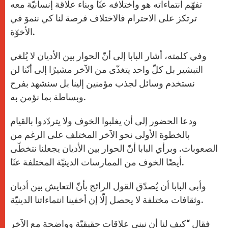
تفهّم انتماءاته هو واختلافه عنّا وبناء علاقة إنسانيّة معه
ترتكز على الاحترام فالاختلاف فرصة لنا كي ننموَ في
الأخوّة.
وفي كلمته، أشار البابا إلى أنّ الحوار بين الأديان لا يُلغي
التبشير بل كلّ واحد يتغذّى من الآخر مشيرًا إلى أنّنا لن
نستخدم وسائل لجذب مؤمنين إلينا بل سنشهد بفرح
وبساطة بما نؤمن به.
ودعا الحضور إلى أن يغلبوا الخوف ولا يتردّدوا بالقيام
بالخطوة الأولى نحو الآخر المختلف على الرغم من
الصعوبات. وبرأي البابا أنّ الحوار بين الأديان يجعلنا نتخطّى
أيضًا الخوف من الممارسات الدينيّة المختلفة عنّا.
وأبى البابا أن يُصدّق القول الرائج بأنّ التعايش بين أديان
وثقافات مختلفة لا يحصل إلّا إن أخفينا انتماءاتنا الدينيّة.
فقال “كيف لنا أن نبني علاقات حقيقيّة وواضحة مع الآخر