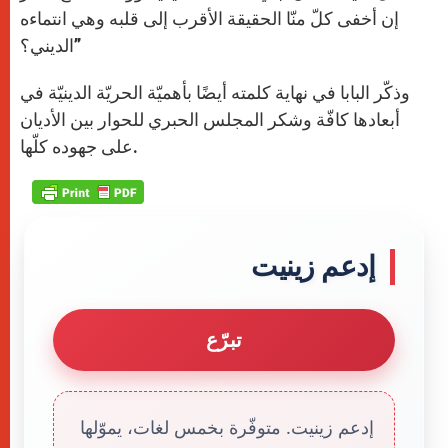
إن أخفى كلّ منّا الحقيقة الأقرب إلى قلبه وهي انتماءه
الديني؟”
وذكّر البابا في نهاية كلمته أيضًا بأهميّة الحريّة الدينيّة في
أبعادها كافّة وشكر المجلس الحبري للحوار بين الأديان
على جهوده كلّها.
إدعم زينيت
تبرّع
إدعم زينيت. متوفّرة بخمس لغات، يموّلها