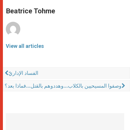
A
n
o
e
p
g
o
r
Beatrice Tohme
p
e
k
r
View all articles
الفساد الإداريّ
وصفوا المسيحيين بالكلاب...وهددوهم بالقتل...فماذا بعد؟