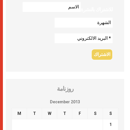
للاشتراك بالنشرة
روزنامة
December 2013
M
T
W
T
F
S
S
1