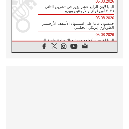
05.08.2026
البابا لاوُن الرابع عشر يزور في تشرين الثاني
٢٠٢٦ أوروغواي والأرجنتين وبيرو
05.08.2026
خمسون عاما على استشهاد الأسقف الأرجنتيني
الطوباوي إنريكي أنجيليلي
05.08.2026
البابا لفرسان كولومبوس: هناك حاجة ماسة إلى
أنبياء تناغم يسعون إلى بناء الجسور
04.08.2026
وفاة الكاردينال جوليو دوارتي لانغا
04.08.2026
عميد دائرة الحوار بين الأديان يفتتح في سيول
أول لقاء مسيحي كونفوشي
04.08.2026
إطلاق النشيد الرسمي لليوم العالمي للشباب في
سيول
04.08.2026
رسالة البابا لاوُن الرابع عشر إلى المشاركين في
المؤتمر العالمي لمنظمة سيغنيس
04.08.2026
الكاردينال بارولين: إنَّ الحوار يُستبدل اليوم
بالقوة، ويجب حماية الحقوق المهددة
بالأيديولوجيات