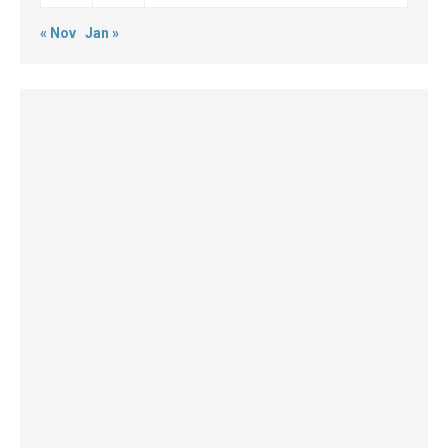
« Nov
Jan »