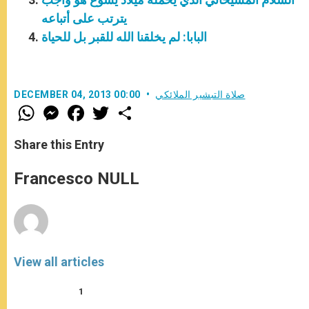
يترتب على أتباعه
البابا: لم يخلقنا الله للقبر بل للحياة
صلاة التبشير الملائكي
DECEMBER 04, 2013 00:00
W
M
F
T
S
h
e
a
w
h
a
s
c
i
a
t
s
e
t
r
Share this Entry
s
e
b
t
e
A
n
o
e
p
g
o
r
Francesco NULL
p
e
k
r
View all articles
1