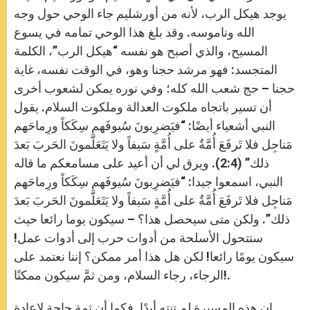
يوجد هيكل الرب، لأنه من أورشليم جاء الوحي حول وجه
الله وناموسه. وقد بلغ هذا الوحي تمامه في يسوع
المسيح، والذي أصبح هو نفسه “هيكل الرب”، الكلمة
المتجسد: فهو مرشد حجنا وهو، في الوقت نفسه، غاية
حجنا – حج شعب الله كله؛ وفي نوره يمكن لشعوب أخرى
أن تسير باتجاه ملكوت العدالة وملكوت السلام. يقول
النبي أشعياء أيضًا: “فيَضرِبونَ سُيوفَهم سِكَكاً ورِماحَهم
مَناجِل فلا تَرفَعَ أُمَّةٌ على أُمَّةٍ سَيفاً ولا يَتَعَلَّمونَ الحَربَ بَعدَ
ذلك” (2:4). ويرق لي أن أعيد على مسامعكم ما قاله
النبي، اسمعوا جيدا: “فيَضرِبونَ سُيوفَهم سِكَكاً ورِماحَهم
مَناجِل فلا تَرفَعَ أُمَّةٌ على أُمَّةٍ سَيفاً ولا يَتَعَلَّمونَ الحَربَ بَعدَ
ذلك”. ولكن متى سيحصل هذا؟ – سيكون يوما رائعا حيث
ستتحول الأسلحة من أدوات حرب إلى أدوات عمل!
سيكون يومًا رائعا! لكن هل هذا أمر ممكن؟ إننا نعتمد على
الرجاء، رجاء السلام، ومن ثمَّ سيكون ممكنًا!.
إن هذه المسيرة لم تنته أبدًا. فكما أن ثمة حاجة لإعادة