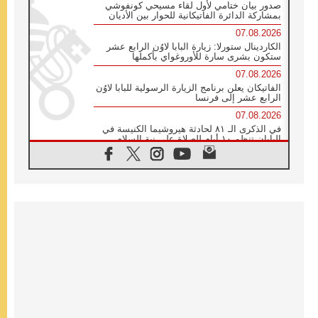
صدور بيان ختامي لأول لقاء مسيحي كونفوشي
بمشاركة الدائرة الفاتيكانية للحوار بين الأديان
07.08.2026
الكاردينال ستورلا: زيارة البابا لاوُن الرابع عشر
ستكون بشرى سارة للأوروغواي بأكملها
07.08.2026
الفاتيكان يعلن برنامج الزيارة الرسولية للبابا لاوُن
الرابع عشر إلى فرنسا
07.08.2026
في الذكرى الـ ٨١ لحادثة هيروشيما الكنيسة في
اليابان تنظم ١٠ أيام للصلاة على نية السلام
07.08.2026
الكنيسة في الأوروغواي: زيارة البابا ستعزز
الإيمان والرجاء
06.08.2026
الاجتماع الشهري للمطارنة الموارنة
06.08.2026
الكاردينال روسي: زيارة البابا لاوُن إلى الأرجنتين
هي تكريم للبابا فرنسيس
06.08.2026
زيارة البابا إلى البيرو ستكون زمن نعمة ومصالحة
ورجاء
06.08.2026