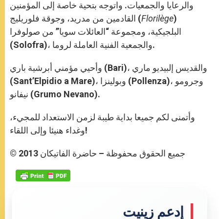
والرعايا والجمعيات. واتوجه بتحية خاصة إلى المؤمنين
)
Florilège
القادمين من مدريد، وجوقة فلوريليج (
البلجيكية، ومجموعة “العائلات سويا” من صولوفرا
(Solofra)، والجمعية الفنية العاملة لروما.
وأحيي مؤمني أبرشية باري (Bari)، والقديس إلبيديو ماري
(Sant’Elpidio a Mare)، وبولينزا (Pollenza)، وجرومو
نيفانو (Grumo Nevano).
وأتمنى لكم جميعا بداية طيبة لزمن الاستعداد للمجيء،
وغداء هنيئا وإلى اللقاء!
© جميع الحقوق محفوظة – حاضرة الفاتيكان 2013
إدعم زينيت