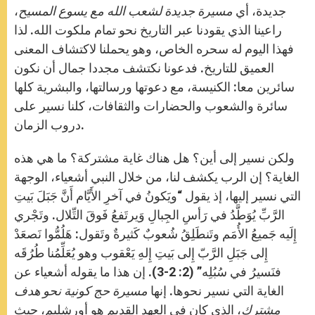
جديدة، أي
مسيرة جديدة لشعب الله مع يسوع المسيح
،
راعينا الذي يقودنا عبر التاريخ نحو تمام ملكوت الله. لذا
فهذا اليوم له سحره الخاص، وهو يحملنا لاكتشاف المعنى
العميق للتاريخ. فدعونا نكتشف مجددا جمال أن نكون
سائرين معا: الكنيسة، مع دعوتها ورسالتها، والبشرية كلها
سائرة والشعوب والحضارات والثقافات، كلنا نسير على
دروب الزمان.
ولكن نسير إلى أين؟ هل هناك غاية مشتركة؟ ما هي هذه
الغاية؟ إن الرب يكشف لنا، من خلال النبي أشعياء، الوجهة
التي نسير إليها، إذ يقول “ويَكونُ في آخرِ الأَيَّام أَنَّ جَبَلَ بَيتِ
الرَّبِّ يُوَطَّدُ في رَأسِ الجِبالِ وَيرتَفعُ فَوقَ التِّلال. وتَجْري
إِلَيه جَميعُ الأُمَم وتَنطَلِقُ شُعوبٌ كَثيرةٌ وتَقول: هَلُمُّوا نَصعَدْ
إِلى جَبَلِ الرَّبّ إِلى بَيتِ إِلهِ يَعْقوب وهو يُعَلِّمُنا طُرُقَه
فنَسيرُ في سُبُلِه” (2: 2-3). إن هذا ما يقوله أشعياء عن
الغاية التي نسير نحوها. إنها
مسيرة حج كونية نحو هدف
مشترك
، الذي كان في العهد القديم هو أورشليم، حيث