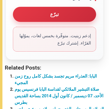
تبرّع
إدعم زينيت. متوفّرة بخمس لغات، يموّلها
القرّاء. إشترك تبرّع
Related Posts:
البابا: العذراء مريم تجسد بشكل كامل روح زمن
المجيء
صلاة التبشير الملائكي لقداسة البابا فرنسيس يوم
الأحد، 07 ديسمبر / كانون أول 2014 بساحة القديس
بطرس
السلام المسيحاني الذي يحمله ميلاد يسوع هو واجب