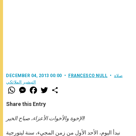
صلاة
FRANCESCO NULL
DECEMBER 04, 2013 00:00
التبشير الملائكي
W
M
F
T
S
h
e
a
w
h
a
s
c
i
a
t
s
e
t
r
Share this Entry
s
e
b
t
e
A
n
o
e
p
g
o
r
الإخوة والأخوات الأعزاء، صباح الخير!
p
e
k
r
نبدأ اليوم، الأحد الأول من زمن المجيء، سنة ليتورجية