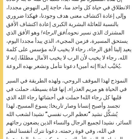
الانطلاق في حياة كل واحد منا، حاجة إلى النهوض مجددا،
وإلى إعادة اكتشاف معنى هدف وجودنا، فهكذا ضروري
بالنسبة للعائلة البشرية الكبرى إعادة اكتشاف الأفق
المشترك الذي نسير نحوه.
أفق الرجاء!
وهو الأفق الذي
يستحق المسيرة. فزمن المجيء، الذي يبدأ مجددا اليوم،
يعيد إلينا أفق الرجاء، رجاء لا يخيب لأنه مؤسس على كلمة
الله. رجاء لا يخيب لأن الرب لا يخيب الآمال مطلقًا. إنه لا
يُخَيَّب ابدا! إنه أمين! دعونا نتأمل ونشعر بهذه الروعة.
النموذج لهذا الموقف الروحي، ولهذه الطريقة في السير
في الحياة هو مريم العذراء. إنها فتاة بسيطة، حملت في
قلبها كل رجاء الله! حملت في أحشائها رجاء الله الذي
تجسد وأصبح إنسانا وصار تاريخا: يسوع المسيح. لهذا
يُشكِّل نشيد “تعظم الرب نفسي” نشيدا لشعب الله
السائر، نشيدا لجميع الرجال والنساء الذين يضعون رجائهم
في الله، وفي قوة رحمته. دعونا نترك أنفسنا لنظر