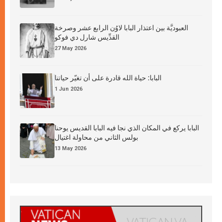
العبوديَّة بين اعتذار البابا لاوُن الرابع عشر وصرخة
القدِّيس شارل دي فوكو
27 May 2026
البابا: حياة الله قادرة على أن تغيّر حياتنا
1 Jun 2026
البابا يركع في المكان الذي نجا فيه البابا القديس يوحنا
بولس الثاني من محاولة اغتيال
13 May 2026