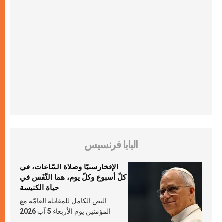
البابا فرنسيس
الإفخارستيّا وصلاة السّاعات، في
كلّ أسبوع وكلّ يوم، هما النَّفَس في
حياة الكنيسة
النص الكامل للمقابلة العامّة مع
المؤمنين يوم الأربعاء 5 آب 2026