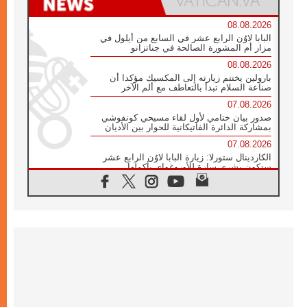
08.08.2026
البابا لاوُن الرابع عشر في السابع من أيلول في
مزار أم المشورة الصالحة في جناتزانو
08.08.2026
بارولين يختتم زيارته إلى المكسيك مؤكدا أن
صناعة السلام تبدأ بالتعاطف مع ألم الآخر
07.08.2026
صدور بيان ختامي لأول لقاء مسيحي كونفوشي
بمشاركة الدائرة الفاتيكانية للحوار بين الأديان
07.08.2026
الكاردينال ستورلا: زيارة البابا لاوُن الرابع عشر
ستكون بشرى سارة للأوروغواي بأكملها
07.08.2026
الفاتيكان يعلن برنامج الزيارة الرسولية للبابا لاوُن
الرابع عشر إلى فرنسا
07.08.2026
في الذكرى الـ ٨١ لحادثة هيروشيما الكنيسة في
اليابان تنظم ١٠ أيام للصلاة على نية السلام
07.08.2026
الكنيسة في الأوروغواي: زيارة البابا ستعزز
الإيمان والرجاء
06.08.2026