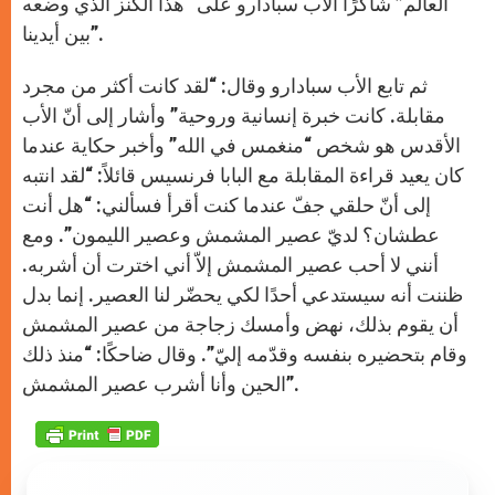
العالم” شاكرًا الأب سبادارو على “هذا الكنز الذي وضعه
بين أيدينا”.
ثم تابع الأب سبادارو وقال: “لقد كانت أكثر من مجرد
مقابلة. كانت خبرة إنسانية وروحية” وأشار إلى أنّ الأب
الأقدس هو شخص “منغمس في الله” وأخبر حكاية عندما
كان يعيد قراءة المقابلة مع البابا فرنسيس قائلاً: “لقد انتبه
إلى أنّ حلقي جفّ عندما كنت أقرأ فسألني: “هل أنت
عطشان؟ لديّ عصير المشمش وعصير الليمون”. ومع
أنني لا أحب عصير المشمش إلاّ أني اخترت أن أشربه.
ظننت أنه سيستدعي أحدًا لكي يحضّر لنا العصير. إنما بدل
أن يقوم بذلك، نهض وأمسك زجاجة من عصير المشمش
وقام بتحضيره بنفسه وقدّمه إليّ”. وقال ضاحكًا: “منذ ذلك
الحين وأنا أشرب عصير المشمش”.