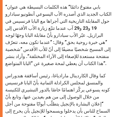
A
n
o
e
p
g
o
r
“بابي مفتوحٌ دائمًا” هذه الكلمات البسيطة هي عنوان
p
e
k
r
الكتاب الجديد الذي أصدره الأب اليسوعي أنطونيو سبادارو
حول المقابلة التاريخية التي أجراها مع البابا فرنسيس في
19 و23 و29 آب عندما تتبّع زيارة الأب الأقدس إلى
البرازيل. عبّر الأب سبادارو بأنّ مقابلة البابا وجهًا لوجه
“هي خبرة روحية بحق” وقال: “عندما تكون معه، تتعرّف
إلى المسيح شخصيًا مضيفًا إلى أنّ للأب الأقدس “شخصية
منفتحة مستعدة للإصغاء إلى الآراء المختلفة”. وأراد بنشر
هذا الكتاب أن يعطي لمحة صغيرة عن “البابا المتواضع”.
كما وقال الكاردينال مارادياغا، رئيس أساقفة هندوراس
والمنسق لمجلس الكرادلة الثمانية بأنّ البابا فرنسيس
كونه يسوعي يركّز اهتمامًا خاصًا بالدور التبشيري للكنيسة
من خلال الوصول إلى من هم بعيدين عنها. وتابع بأنّ
“إعلان البشارة بالإنجيل يتطلّب أبوابًا مفتوحة من أجل
السماح للناس بأن يدخلوا ويسمحوا للإنجيل بأن يخرج إلى