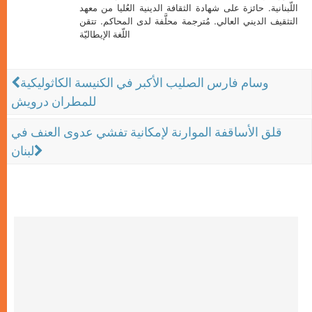
اللّبنانية. حائزة على شهادة الثقافة الدينية العُليا من معهد
التثقيف الديني العالي. مُترجمة محلَّفة لدى المحاكم. تتقن
اللّغة الإيطاليّة
وسام فارس الصليب الأكبر في الكنيسة الكاثوليكية
للمطران درويش
قلق الأساقفة الموارنة لإمكانية تفشي عدوى العنف في
لبنان