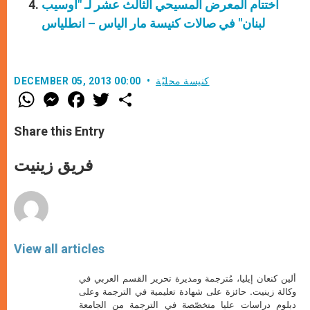
اختتام المعرض المسيحي الثالث عشر لـ "أوسيب
لبنان" في صالات كنيسة مار الياس – انطلياس
كنيسة محليّة
DECEMBER 05, 2013 00:00
W
M
F
T
S
h
e
a
w
h
a
s
c
i
a
t
s
e
t
r
Share this Entry
s
e
b
t
e
A
n
o
e
p
g
o
r
فريق زينيت
p
e
k
r
View all articles
ألين كنعان إيليا، مُترجمة ومديرة تحرير القسم العربي في
وكالة زينيت. حائزة على شهادة تعليمية في الترجمة وعلى
دبلوم دراسات عليا متخصّصة في الترجمة من الجامعة