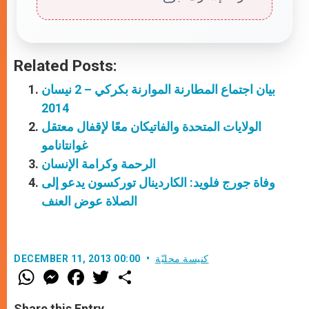
Related Posts:
بيان اجتماع المطارنة الموارنة بكركي – 2 نيسان
2014
الولايات المتحدة والفاتيكان معًا لإقفال معتقل
غوانتانامو
الرحمة وكرامة الإنسان
وفاة جورج فلويد: الكاردينال توركسون يدعو إلى
الصلاة عوض العنف
كنيسة محليّة
DECEMBER 11, 2013 00:00
W
M
F
T
S
h
e
a
w
h
a
s
c
i
a
t
s
e
t
r
Share this Entry