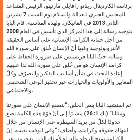
p
e
k
r
برئاسة الكاردينال ريناتو رافايلي مارتينو، الرئيس المتقاعد
للمجلس الحبري للعدالة والسلام يوم السبت 7 تشرين
الثاني 2013 في الفاتيكان. ولهذه المناسبة، قام البابا
بتوجيه رسالة إلى هذا المركز الذي تأسس في العام 2008
من أجل حماية الكرامة الإنسانية على أساس الحقيقة
الأنتروبولوجية وفيها أنّ الإنسان خُلق على صورة الله
ومثاله. حثّ البابا فرنسيس على ضرورة الحفاظ على
كرامة الإنسان هو من خُلق على صورة الله لذا عليهم
إعادة البحث في شأن أساليب التفكير والتصرّف وكلّ
المعايير والأولويات والخيارات عبر تحفيز الوعي الشخصي
والاجتماعي.
ثم استشهد البابا بنص الخلق: “لنصنع الإنسان على صورتنا
ومثالنا” (تك 1: 26) مشيرًا إلى أنّ قوّة هذه الكلمة تضع
حدودًا لكلّ من يريد السيطرة على الإنسان من خلال
انتهاك حقوقه وكرامته. وأضاف: “وفي الوقت نفسه، إنّ
الكرامة تمنح الرجاء والعزاء لأولئك الذين يعجزون عن