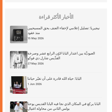
الأخبار الأكثر قراءة
نيجيريا: تضليل إعلامي لإخفاء العنف بحق المسيحيين
منذ عقود
15 May 2026
العبوديَّة بين اعتذار البابا لاوُن الرابع عشر وصرخة
القدِّيس شارل دي فوكو
27 May 2026
البابا: حياة الله قادرة على أن تغيّر حياتنا
1 Jun 2026
البابا يركع في المكان الذي نجا فيه البابا القديس يوحنا
بولس الثاني من محاولة اغتيال