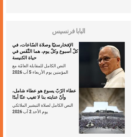
البابا فرنسيس
الإفخارستيّا وصلاة السّاعات، في
كلّ أسبوع وكلّ يوم، هما النَّفَس في
حياة الكنيسة
النص الكامل للمقابلة العامّة مع
المؤمنين يوم الأربعاء 5 آب 2026
عطاء الرّبّ يسوع هو عطاء شامل،
وأنّ عنايته بنا لا تغيب عنّا أبدًا
النص الكامل لصلاة التبشير الملائكي
يوم الأحد 2 آب 2026