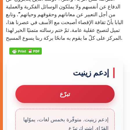
الدفاع عن أنفسهم ولا يملكون الوسائل الفكرية والعملية
من أجل التعبير عن معاناتهم وحقوقهم وحياتهم”. وتابع
البابا بأنّ ثقافة الإقصاء أصبحت مع الأسف في عصرنا هذا،
تميل لتصبح عقلية عامة. ثمّ ختم رسالته متمنيًا الخير لهذا
المركز على كلّ ما يقوم به مانحًا بركة ربنا يسوع المسيح.
إدعم زينيت
تبرّع
إدعم زينيت. متوفّرة بخمس لغات، يموّلها
القرّاء. إشترك تبرّع