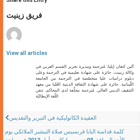
s
e
b
t
e
A
n
o
e
p
g
o
r
فريق زينيت
p
e
k
r
View all articles
ألين كنعان إيليا، مُترجمة ومديرة تحرير القسم العربي في
وكالة زينيت. حائزة على شهادة تعليمية في الترجمة وعلى
دبلوم دراسات عليا متخصّصة في الترجمة من الجامعة
اللّبنانية. حائزة على شهادة الثقافة الدينية العُليا من معهد
التثقيف الديني العالي. مُترجمة محلَّفة لدى المحاكم. تتقن
اللّغة الإيطاليّة
العقيدة الكاثوليكية في التبرير والتقديس
كلمة قداسة البابا فرنسيس صلاة التبشير الملائكي يوم
الأحد الموافق 08 ديسمبر / كانون أول 2013 في ساحة