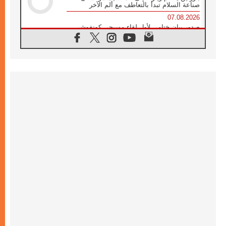
صناعة السلام تبدأ بالتعاطف مع ألم الآخر
07.08.2026
صدور بيان ختامي لأول لقاء مسيحي كونفوشي
بمشاركة الدائرة الفاتيكانية للحوار بين الأديان
07.08.2026
الكاردينال ستورلا: زيارة البابا لاوُن الرابع عشر
ستكون بشرى سارة للأوروغواي بأكملها
07.08.2026
الفاتيكان يعلن برنامج الزيارة الرسولية للبابا لاوُن
الرابع عشر إلى فرنسا
07.08.2026
في الذكرى الـ ٨١ لحادثة هيروشيما الكنيسة في
اليابان تنظم ١٠ أيام للصلاة على نية السلام
07.08.2026
الكنيسة في الأوروغواي: زيارة البابا ستعزز
الإيمان والرجاء
06.08.2026
الاجتماع الشهري للمطارنة الموارنة
06.08.2026
الكاردينال روسي: زيارة البابا لاوُن إلى الأرجنتين
هي تكريم للبابا فرنسيس