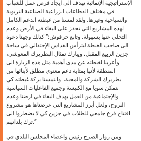
الإستراتيجية الإنمائية تهدف الى ايجاد فرص عمل للشباب
في مختلف القطاعات الزراعية الصناعية التربوية
والسياحية وغيرها. ولقد لمسنا من غبطته الدعم الكامل
لهذه المشاريع التي تحفز على البقاء في الأرض وعدم
التخلي عنها بسهولة. وتابع حرفوش:” كذلك وجهنا دعوة
الى صاحب الغبطة ليترأس القداس الإحتفالي في ساحة
جزين الربيع المقبل، ويبارك تمثال البطريرك المعوشي،
وأعربنا لغبطته عن مدى أهمية مثل هذه الزيارة الى
المنطقة لأنها بمثابة دعم معنوي مطلق لأبنائها من
بطريرك الشركة والمحبة. والتمسنا بركة غبطته كي
نتمكن سويا مع الكنيسة وجميع الفاعليات السياسية
والإجتماعية من العمل بهدف البقاء في ارضنا وعدم
النزوح، ولعل أبرز المشاريع التي عرضناها هو مشروع
افتتاح فرع جامعي للطلاب في جزين كي لا يضطروا الى
ترك بلداتهم.”
ومن زوار الصرح رئيس واعضاء المجلس البلدي في