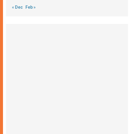
« Dec
Feb »