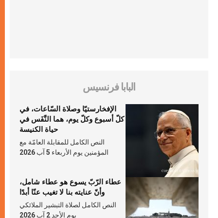
البابا فرنسيس
الإفخارستيّا وصلاة السّاعات، في
كلّ أسبوع وكلّ يوم، هما النَّفَس في
حياة الكنيسة
النص الكامل للمقابلة العامّة مع
المؤمنين يوم الأربعاء 5 آب 2026
عطاء الرّبّ يسوع هو عطاء شامل،
وأنّ عنايته بنا لا تغيب عنّا أبدًا
النص الكامل لصلاة التبشير الملائكي
يوم الأحد 2 آب 2026