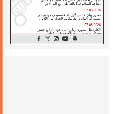
بارولين يختتم زيارته إلى المكسيك مؤكدا أن
صناعة السلام تبدأ بالتعاطف مع ألم الآخر
07.08.2026
صدور بيان ختامي لأول لقاء مسيحي كونفوشي
بمشاركة الدائرة الفاتيكانية للحوار بين الأديان
07.08.2026
الكاردينال ستورلا: زيارة البابا لاوُن الرابع عشر
ستكون بشرى سارة للأوروغواي بأكملها
07.08.2026
الفاتيكان يعلن برنامج الزيارة الرسولية للبابا لاوُن
الرابع عشر إلى فرنسا
07.08.2026
في الذكرى الـ ٨١ لحادثة هيروشيما الكنيسة في
اليابان تنظم ١٠ أيام للصلاة على نية السلام
07.08.2026
الكنيسة في الأوروغواي: زيارة البابا ستعزز
الإيمان والرجاء
06.08.2026
الاجتماع الشهري للمطارنة الموارنة
06.08.2026
الكاردينال روسي: زيارة البابا لاوُن إلى الأرجنتين
هي تكريم للبابا فرنسيس
06.08.2026