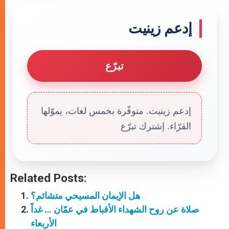
إدعم زينيت
تبرّع
إدعم زينيت. متوفّرة بخمس لغات، يموّلها
القرّاء. إشترك تبرّع
Related Posts:
هل الإيمان المسيحي متشائم؟
صلاة عن روح الشهداء الأقباط في عمّان … غداً
الأربعاء