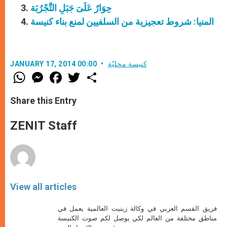
حِوَارٌ عَلَىَ جَبَلِ التَّجْرُبَة
المنيا: شروط تعجيزية من السلفيين لمنع بناء كنيسة
كنيسة محليّة
JANUARY 17, 2014 00:00
W
M
F
T
S
h
e
a
w
h
a
s
c
i
a
t
s
e
t
r
Share this Entry
s
e
b
t
e
A
n
o
e
p
g
o
r
ZENIT Staff
p
e
k
r
View all articles
فريق القسم العربي في وكالة زينيت العالمية يعمل في
مناطق مختلفة من العالم لكي يوصل لكم صوت الكنيسة