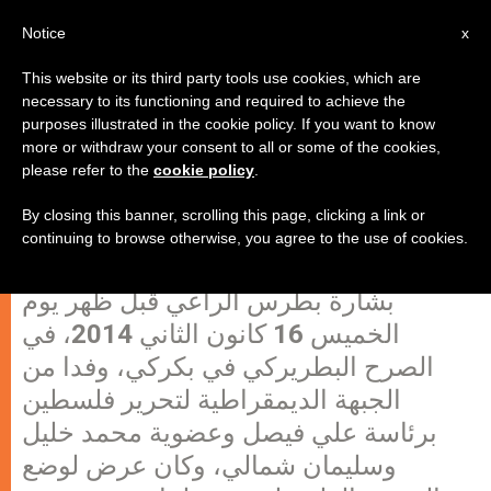
AR
Notice
x
This website or its third party tools use cookies, which are
necessary to its functioning and required to achieve the
purposes illustrated in the cookie policy. If you want to know
البطريرك الراعي يلتقي بوفد من
more or withdraw your consent to all or some of the cookies,
please refer to the
cookie policy
.
الجبهة الديمقراطية لتحرير فلسطين
By closing this banner, scrolling this page, clicking a link or
continuing to browse otherwise, you agree to the use of cookies.
إستقبل البطريرك الماروني الكردينال مار
بشارة بطرس الراعي قبل ظهر يوم
الخميس 16 كانون الثاني 2014، في
الصرح البطريركي في بكركي، وفدا من
الجبهة الديمقراطية لتحرير فلسطين
برئاسة علي فيصل وعضوية محمد خليل
وسليمان شمالي، وكان عرض لوضع