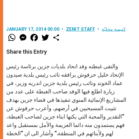
كنيسة محليّة
ZENIT STAFF
JANUARY 17, 2014 00:00
W
M
F
T
S
h
e
a
w
h
a
s
c
i
a
t
s
e
t
r
Share this Entry
s
e
b
t
e
A
n
o
e
p
g
o
r
والتقى غبطته وفد اتحاد بلديات جزين برئاسة رئيس
p
e
k
r
الإتحاد خليل حرفوش يرافقه نائب رئيس بلدية صيدون
عماد الخوند ونائب رئيس بلدية جزين اندريه وزير، في
زيارة اطلع فيها الوفد صاحب الغبطة على عدد من
المشاريع الإنمائية المنوي تنفيذها في قضاء جزين بهدف
تثبيت المسيحيين في أرضهم. وأعرب حرفوش عن
“التقدير والمحبة التي يكنها ابناء جزين لصاحب الغبطة،
فهم يستمدون منه دائما العزيمة والأمل بمستقبل واعد
لهم ولأبنائهم في المنطقة.” وأشار الى ان “الخطة