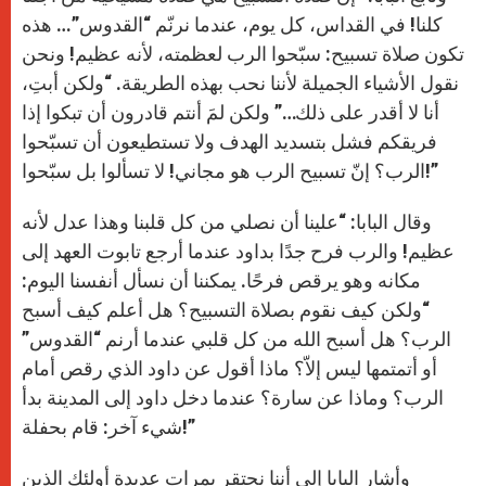
كلنا! في القداس، كل يوم، عندما نرنّم “القدوس”… هذه
تكون صلاة تسبيح: سبّحوا الرب لعظمته، لأنه عظيم! ونحن
نقول الأشياء الجميلة لأننا نحب بهذه الطريقة. “ولكن أبتِ،
أنا لا أقدر على ذلك…” ولكن لمَ أنتم قادرون أن تبكوا إذا
فريقكم فشل بتسديد الهدف ولا تستطيعون أن تسبّحوا
الرب؟ إنّ تسبيح الرب هو مجاني! لا تسألوا بل سبّحوا!”
وقال البابا: “علينا أن نصلي من كل قلبنا وهذا عدل لأنه
عظيم! والرب فرح جدًا بداود عندما أرجع تابوت العهد إلى
مكانه وهو يرقص فرحًا. يمكننا أن نسأل أنفسنا اليوم:
“ولكن كيف نقوم بصلاة التسبيح؟ هل أعلم كيف أسبح
الرب؟ هل أسبح الله من كل قلبي عندما أرنم “القدوس”
أو أتمتمها ليس إلاّ؟ ماذا أقول عن داود الذي رقص أمام
الرب؟ وماذا عن سارة؟ عندما دخل داود إلى المدينة بدأ
شيء آخر: قام بحفلة!”
وأشار البابا إلى أننا نحتقر بمرات عديدة أولئك الذين