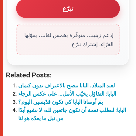
تبرّع
إدعم زينيت. متوفّرة بخمس لغات، يموّلها
القرّاء. إشترك تبرّع
Related Posts:
لعيد الميلاد، البابا ينصح بالاعتراف بدون كتمان
البابا: التفاؤل يخيّب الأمل… على عكس الرجاء
بمَ أوصانا البابا كي نكون قدّيسين اليوم؟
البابا: لنطلب نعمة أن نكون جائعين لله، لا نشبع أبدًا
من نيل ما يعدّه هو لنا