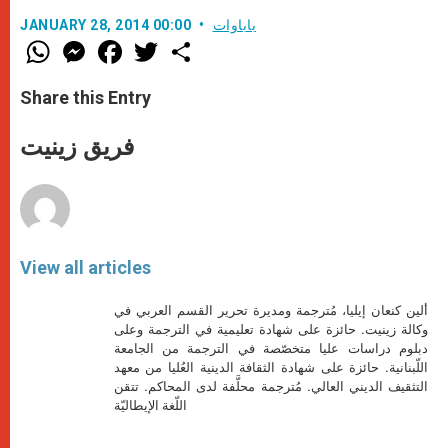
باباوات
JANUARY 28, 2014 00:00
W
M
F
T
S
h
e
a
w
h
a
s
c
i
a
t
s
e
t
r
Share this Entry
s
e
b
t
e
A
n
o
e
p
g
o
r
فريق زينيت
p
e
k
r
View all articles
ألين كنعان إيليا، مُترجمة ومديرة تحرير القسم العربي في
وكالة زينيت. حائزة على شهادة تعليمية في الترجمة وعلى
دبلوم دراسات عليا متخصّصة في الترجمة من الجامعة
اللّبنانية. حائزة على شهادة الثقافة الدينية العُليا من معهد
التثقيف الديني العالي. مُترجمة محلَّفة لدى المحاكم. تتقن
اللّغة الإيطاليّة