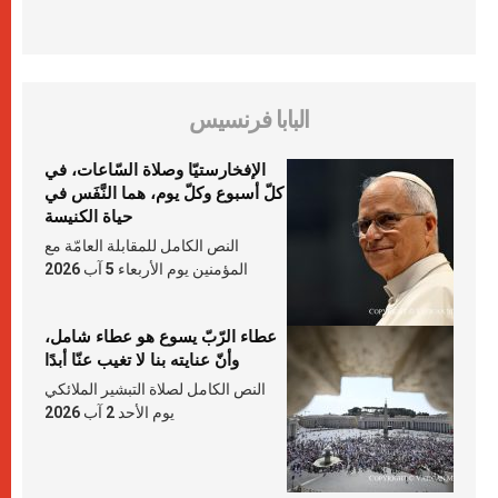
البابا فرنسيس
الإفخارستيّا وصلاة السّاعات، في
كلّ أسبوع وكلّ يوم، هما النَّفَس في
حياة الكنيسة
النص الكامل للمقابلة العامّة مع
المؤمنين يوم الأربعاء 5 آب 2026
عطاء الرّبّ يسوع هو عطاء شامل،
وأنّ عنايته بنا لا تغيب عنّا أبدًا
النص الكامل لصلاة التبشير الملائكي
يوم الأحد 2 آب 2026