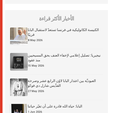
الأخبار الأكثر قراءة
الكنيسة الكاثوليكية في فرنسا تستعدّ لاستقبال البابا
قريبًا
8 May 2026
نيجيريا: تضليل إعلامي لإخفاء العنف بحق المسيحيين
منذ عقود
15 May 2026
العبوديَّة بين اعتذار البابا لاوُن الرابع عشر وصرخة
القدِّيس شارل دي فوكو
27 May 2026
البابا: حياة الله قادرة على أن تغيّر حياتنا
1 Jun 2026