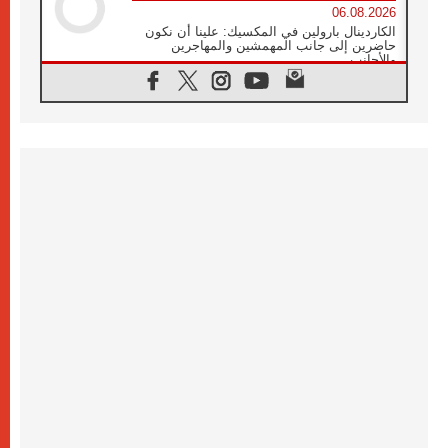
06.08.2026
الكاردينال بارولين في المكسيك: علينا أن نكون
حاضرين إلى جانب المهمشين والمهاجرين
والأجانب
06.08.2026
البابا لاوُن الرابع عشر للشباب في أسيزي:
"أوروبا والعالم يبحثان اليوم عن قديسين جُدد
فيكم"
06.08.2026
البابا في أسيزي يتحدث إلى الشباب المشاركين
في لقاء الشباب الفرنسيسكاني
06.08.2026
البابا لاوُن الرابع عشر يبرق معزيا بوفاة
الكاردينال جوليو دوارتي لانغا
05.08.2026
في مقابلته العامة مع المؤمنين البابا لاوُن الرابع
عشر يواصل الحديث عن الدستور في الليتورجيا
المقدسة مسلطا الضوء على صلاة الكنيسة
05.08.2026
البابا لاوُن الرابع عشر يزور في تشرين الثاني
٢٠٢٦ أوروغواي والأرجنتين وبيرو
05.08.2026
خمسون عاما على استشهاد الأسقف الأرجنتيني
الطوباوي إنريكي أنجيليلي