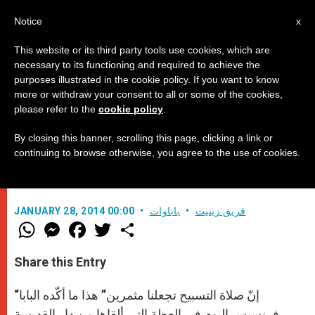
AR
Notice
x
This website or its third party tools use cookies, which are
necessary to its functioning and required to achieve the
purposes illustrated in the cookie policy. If you want to know
البابا فرنسيس: "صلاة التسبيح تجعلنا
more or withdraw your consent to all or some of the cookies,
please refer to the
cookie policy
.
مثمرين"
By closing this banner, scrolling this page, clicking a link or
continuing to browse otherwise, you agree to the use of cookies.
في عظته الصباحية من دار القديسة مارتا
فريق زينيت
باباوات
JANUARY 28, 2014 00:00
W
M
F
T
S
h
e
a
w
h
a
s
c
i
a
t
s
e
t
r
Share this Entry
s
e
b
t
e
A
n
o
e
p
g
o
r
“إنّ صلاة التسبيح تجعلنا مثمرين” هذا ما أكّده البابا
p
e
k
r
فرنسيس اليوم في العظة التي ألقاها من دار القديسة