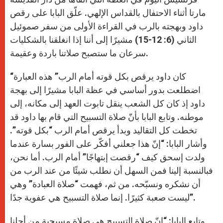
مارتا أثناء الاحتفال بالقداس الإلهي. علّق البابا على رقص
داود وبهجته بالرب في القراءة الأولى من سفر صموئيل
الثاني (6: 12-15) مشيرًا إلى أننا إذا انغلقنا بالشكليات
سرعان ما ستصبح صلاتنا باردة وعقيمة.
“كان داود يرقص بكل قوته أمام الرب” هذه العبارة
اضطلعت بدور أساسي في عظة البابا مشيرًا إلى بهجة
داود إذ كان كل الشعب ينقل تابوت العهد إلى مكانه، إلى
موطنه. وتابع البابا بأنّ صلاة التسبيح التي قام بها داود قد
تخطت كل التقاليد وبدأ يرقص أمام الرب “بكل قوته”.
وأشار البابا: “إنّ هذا جعلني أفكّر على الفور بسارة عندما
ولدت إسحق كيف “رقصت إبتهاجًا” أمام الرب. أما نحن،
فبالنسبة إلينا فمن السهل أن نطلب شيئًا من عند الرب من
أن نشكره ونسبّحه. من ثم، فهمت “صلاة العبادة” وهي
ليست صعبة كثيرًا. إنما صلاة التسبيح هي عفوية جدًا”.
وتابع البابا: “إنّ صلاة التسبيح هي صلاة مسيحية من أجلنا