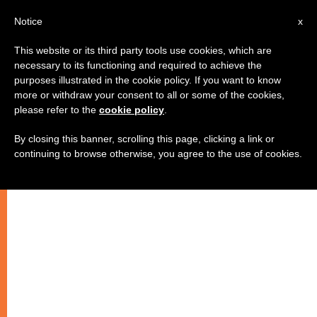
AR
Notice
x
This website or its third party tools use cookies, which are
necessary to its functioning and required to achieve the
purposes illustrated in the cookie policy. If you want to know
جدلية استخدام كلمة "الله" في ماليزيا
more or withdraw your consent to all or some of the cookies,
please refer to the
cookie policy
.
By closing this banner, scrolling this page, clicking a link or
تشرحها السياسية نورول العزّة ابنة زعيم
continuing to browse otherwise, you agree to the use of cookies.
المعارضة أنور ابراهيم