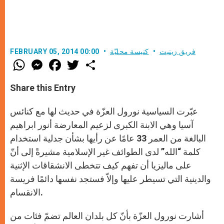
فريق زينيت
كنيسة محليّة
FEBRUARY 05, 2014 00:00
W
M
F
T
S
h
e
a
w
h
a
s
c
i
a
t
s
e
t
r
Share this Entry
s
e
b
t
e
A
n
o
e
p
g
o
r
عبّرت السياسية نورول العزّة في حديث لها مع كنائس
p
e
k
r
آسيا وهي الابنة الكبرى لزعيم المعارضة أنور ابراهيم
البالغة من العمر 33 عامًا عن رأيها بشأن جدلية استخدام
كلمة “الله” لدى الطوائف غير الإسلامية مشيرةً إلى أنّ
على ماليزيا أن تفهم كيف تتخطى الانشقاقات الإثنية
والدينية التي تسيطر عليها وإلاّ فستجد نفسها دائمًا فريسة
الانقسام.
أشارت نورول العزّة بأنّ كل بلدان العالم تضمّ فئات من