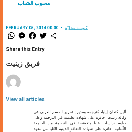
محبوب الشباب
كنيسة محليّة
FEBRUARY 05, 2014 00:00
W
M
F
T
S
h
e
a
w
h
a
s
c
i
a
t
s
e
t
r
Share this Entry
s
e
b
t
e
A
n
o
e
p
g
o
r
فريق زينيت
p
e
k
r
View all articles
ألين كنعان إيليا، مُترجمة ومديرة تحرير القسم العربي في
وكالة زينيت. حائزة على شهادة تعليمية في الترجمة وعلى
دبلوم دراسات عليا متخصّصة في الترجمة من الجامعة
اللّبنانية. حائزة على شهادة الثقافة الدينية العُليا من معهد