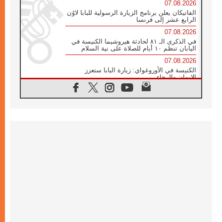
07.08.2026
الفاتيكان يعلن برنامج الزيارة الرسولية للبابا لاوُن
الرابع عشر إلى فرنسا
07.08.2026
في الذكرى الـ ٨١ لحادثة هيروشيما الكنيسة في
اليابان تنظم ١٠ أيام للصلاة على نية السلام
07.08.2026
الكنيسة في الأوروغواي: زيارة البابا ستعزز
الإيمان والرجاء
06.08.2026
الاجتماع الشهري للمطارنة الموارنة
06.08.2026
الكاردينال روسي: زيارة البابا لاوُن إلى الأرجنتين
هي تكريم للبابا فرنسيس
06.08.2026
زيارة البابا إلى البيرو ستكون زمن نعمة ومصالحة
ورجاء
06.08.2026
الكاردينال بارولين في المكسيك: علينا أن نكون
حاضرين إلى جانب المهمشين والمهاجرين
والأجانب
06.08.2026
البابا لاوُن الرابع عشر للشباب في أسيزي:
"أوروبا والعالم يبحثان اليوم عن قديسين جُدد