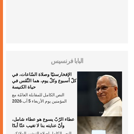
البابا فرنسيس
الإفخارستيّا وصلاة السّاعات، في
كلّ أسبوع وكلّ يوم، هما النَّفَس في
حياة الكنيسة
النص الكامل للمقابلة العامّة مع
المؤمنين يوم الأربعاء 5 آب 2026
عطاء الرّبّ يسوع هو عطاء شامل،
وأنّ عنايته بنا لا تغيب عنّا أبدًا
النص الكامل لصلاة التبشير الملائكي