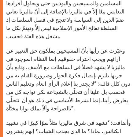
المسلمين والمسيحيين والبوذيين حتى ويحاول أفرادها
التعايش معًا إلاّ في ماليزيا بالإضافة إلى أنّ ماليزيا تعاني
ضمّ الدين إلى السياسة ولا تنجح في فصل السلطات إذ
السلطة تعالج الأمور الإسلامية ليس إلاّ وتهتمّ بكل ما
يشغل هذه الفئة فحسب.
وعبّرت عن رأيها بأنّ المسيحيين يملكون حق التعبير عن
آرائهم ويجب احترام حقوقهم إنما النظام الموجود في
ماليزيا لا يشهد فصلاً في السلطات مع الأسف. وتابع بأنّ
حزبها يلتزم بإيصال فكرة الحوار وضرورة القيام به من
دون كلل قائلة: “لا يجدر بنا إعلام الرأي العام وتعليم الناس
فحسب بل علينا أن نتحلّى بالشجاعة لكي نواجه كل من
يعارض رأينا. إنما الشرط الأساسي في ذلك هو أن نتحلّى
بالصراحة وألاّ نملك نوايا مخبّأة”.
وأضافت: “نشهد في شرق ماليزيا مثلاً نموًا كبيرًا في تشييد
الكنائس. لماذا؟ ما الذي يجذب الشباب؟ إنهم ينشرون