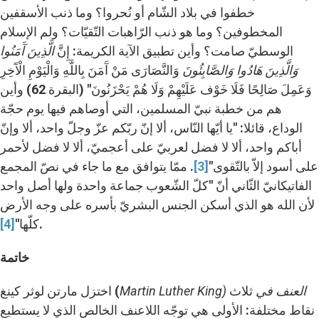
خطفوا في بلاد الشّام أو نُحروا؟ وما ذنب الأسقفين
المخطوفين؟ وما هو ذنب الرّاهبات التّقيّات؟ ولم الإسلام
الوسطيّ صامت؟ وأين تطبيق الآية الكريمة: إِنَّ
الَّذِينَ آَمَنُوا
وَالَّذِينَ هَادُوا وَالصَّابِئُونَ
وَالنَّصَارَى مَنْ آَمَنَ بِاللَّهِ وَالْيَوْمِ الْآَخِرِ
وَعَمِلَ صَالِحًا فَلَا خَوْف عَلَيْهِمْ وَلَا هُمْ يَحْزَنُونَ" (البقرة 62) وأين
هم من خطبة نبيّ المسلمين، التي أوصاهم فيها يوم حجّة
الوداع، قائلا: "يا أيّها النّاس، ألا إنّ ربّكم عزّ وجلّ واحد، ألا وإنّ
أباكم واحد، ألا لا فضل لعربيّ على أعجميّ، ألا لا فضل لأحمر
على أسود إلاّ بالتّقوى"
[3]
. ممّا يتوافق مع ما جاء في نصّ المجمع
الفاتيكانيّ الثّاني أنّ "كلّ الشّعوب جماعة واحدة ولها أصل واحد
لأن الله هو الذي أسكن الجنس البشريّ بأسره على وجه الأرض
.
كلّها"
[4]
خاتمة
العنف في
ثلاث
)
Martin Luther King
اختزل مارتن لوثر كينغ (
نقاط مختلفة: الأولى هي توجّه اللاعنف الخالص الذي لا يستطيع