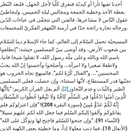
أحدنا ثقبها ثأرا أو كيديّة فنغرق كلّنا لأجل الجهل. فلنعد النّظر
بعظة الأحد وخطبة الجمعة ومجالس ليلة الخميس. ولنخاطبنّ
عقول النّاس لا مشاعرها. فالفتن التي تتخفّى في عباءات الدّين
ورجاله تجارة رائجة جدّا في أزمنة التّقهقر الفكريّ للمجتمعات.
المسيحيّة تحمل السّلام إلى العالم. كما جاء الإسلام دينا للسّلام
بين شعوب الأرض، وقد أوصى نبيّ المسلمين جيشه: "إنطلقوا
باسم الله وبالله وعلى ملّة رسول الله، لا تقتلوا شيخا فانيا،
ولاطفلا صغيرا ولا امرأة... وأصلحوا وأحسنوا إنّ الله يحبّ
المحسنين"... و"القتال كُرْهٌ لكم". فالمنهج تجاه الحروب هو
تجنّبها قدر المستطاع، لأنّها استثناء، وإن حصلت فعلى المسلمين
الصّبر والثّبات وعدم التّجاوز
[2]
. ألم يقل القرآن الكريم: "يَاأَيُّهَا
الَّذِينَ آمَنُوا ادْخُلُوا فِي السِّلْمِ كَافَّةً وَلَا تَتَّبِعُوا خُطُوَاتِ الشَّيْطَانِ
إِنَّهُ لَكُمْ عَدُوٌّ مُبِينٌ (سورة البقرة 208)! "فإن اعتزلوكم فلم
يقاتلوكم وألقوا إليكم السّلم فما جعل الله لكم عليهم سبيلا"
(النّساء 91). "وإن جنحوا للسّلم فاجنح لها وتوكّل على الله"
(الأنفال 10). فما ذنب معلولا إذاً، وما خطيئة بعض الكهنة الذين