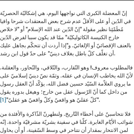
إنّ المعضلة الكبرى التي نواجهها اليوم، هي إشكاليّة الحصريّة
في الدّين أو على الأقلّ عدم شرح بعض المعتقدات شرحا وافيا
مُطَمْئِنا نظير مقولة "إنّ الدّين عند الله الإسلام" أو "لا خلاص
خارج الكنيسة الكاثوليكيّة" ممّا قد يكون سببا لفرض الدّين
بالعنف الإقصائيّ أو الإلغائيّ. و"إذا أردت أن تتحكّم بجاهل عليك
أن تغلّف كلّ باطل بغلاف دينيّ" على حدّ قول ابن رشد.
فالمطلوب معروف! وهو التّقارب، والتّلاقي، والتّحاور، والعقلنة.
لأنّ الله يخاطب الإنسان في عقله. وثمّة نصّ دينيّ إسلاميّ على
ما يروي العلاّمة السّيّد حسين فضل الله، يؤكّد أنّ العقل رسول
من داخل كما أنّ الرّسول عقل من خارج؛ وهيغل بدوره يقول
.
"كلّ عقليّ هو واقعيّ وكلّ واقعيّ هو عقليّ"
[1]
فلا نتحاسبنّ على أخطاء التّاريخ. ولنطهرنّ الذّاكرة والأفئدة من
شوائب الأيّام الغابرة. كلّنا في سفينة بشريّة مشرقيّة واحدة. إنّه
لمن الانتحار بمقدار أن نتناحر في وسط السّفينة، أو أن يحاول