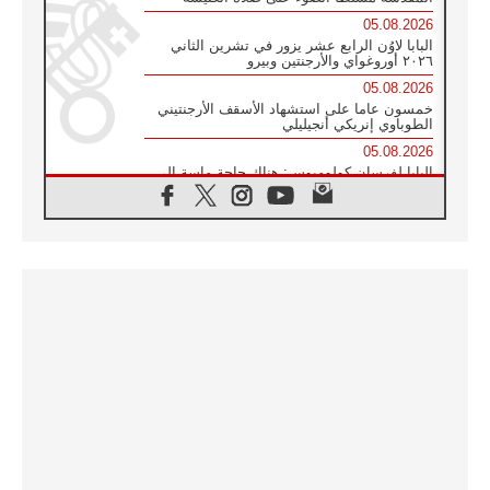
05.08.2026
البابا لاوُن الرابع عشر يزور في تشرين الثاني
٢٠٢٦ أوروغواي والأرجنتين وبيرو
05.08.2026
خمسون عاما على استشهاد الأسقف الأرجنتيني
الطوباوي إنريكي أنجيليلي
05.08.2026
البابا لفرسان كولومبوس: هناك حاجة ماسة إلى
أنبياء تناغم يسعون إلى بناء الجسور
04.08.2026
وفاة الكاردينال جوليو دوارتي لانغا
04.08.2026
عميد دائرة الحوار بين الأديان يفتتح في سيول
أول لقاء مسيحي كونفوشي
04.08.2026
إطلاق النشيد الرسمي لليوم العالمي للشباب في
سيول
04.08.2026
رسالة البابا لاوُن الرابع عشر إلى المشاركين في
المؤتمر العالمي لمنظمة سيغنيس
04.08.2026
الكاردينال بارولين: إنَّ الحوار يُستبدل اليوم
بالقوة، ويجب حماية الحقوق المهددة