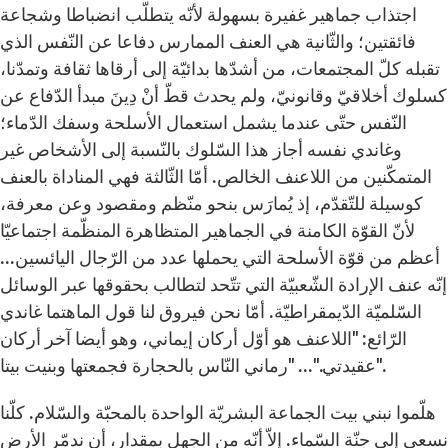
اجتذاب جماهير غفيرة بسهولة لأنّه يتطلّب انضباطا وشجاعة
فائقتين؛ والثّانية هي العنف الممارس دفاعا عن النّفس الذي
تقبله كلّ المجتمعات، من أشدّها بدائيّة إلى أرقاها ثقافة وتمدّنا،
كسلوك أخلاقيّ وقانونيّ، ولم يحدث قطّ أنْ دِينَ مبدأ الدّفاع عن
النّفس حتّى عندما يشمل استعمال الأسلحة وسفك الدّماء؛
وغاندي نفسه أجاز هذا السّلوك بالنّسبة إلى الأشخاص غير
المتمكّنين من اللاعنف الخالص. أمّا الثّالثة فهي المناداة بالعنف
كوسيلة للتّقدّم، إذ يُمارَس بنحو منّظم ومقصود وعن معرفة،
لأنّ القوّة الكامنة في الجماهير المتظاهرة المنظّمة اجتماعيّا
أعظم من قوّة الأسلحة التي يحملها عدد من الرّجال اليائسين...
إنّه عنف الإرادة الشّعبيّة التي تتّحد لتطالب بحقوقها عبر الوسائل
السّلميّة الدّيمقراطيّة. أمّا نحن فيروق لنا قول الماهتما غاندي
الرّائع: "اللاعنف هو أوّل أركان إيماني، وهو أيضا آخر أركان
عقيدتي."... "رماني النّاس بالحجارة فجمعتها وبنيت بيتا".
هلّموا نبني بيت الجماعة البشريّة الواحدة بالمحبّة والسّلام. كلّنا
نسعى إلى جنّة السّماء. إلاّ أنّه من الجهل بمقدار، أن ندمّر الأرض