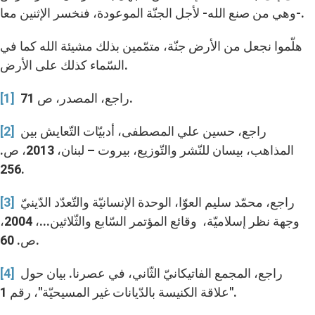
-وهي من صنع الله- لأجل الجنّة الموعودة، فنخسر الإثنين معا.
هلّموا نجعل من الأرض جنّة، متمّمين بذلك مشيئة الله كما في
السّماء كذلك على الأرض.
راجع، المصدر، ص 71.
[1]
راجع، حسين علي المصطفى، أدبيّات التّعايش بين
[2]
المذاهب، بيسان للنّشر والتّوزيع، بيروت – لبنان، 2013، ص.
256.
راجع، محمّد سليم العوّا، الوحدة الإنسانيّة والتّعدّد الدّينيّ
[3]
وجهة نظر إسلاميّة، وقائع المؤتمر السّابع والثّلاثين...، 2004،
ص. 60.
راجع، المجمع الفاتيكانيّ الثّاني، في عصرنا. بيان حول
[4]
"علاقة الكنيسة بالدّيانات غير المسيحيّة"، رقم 1.