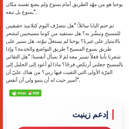
يوحنا هو من مهّد الطريق أمام يسوع ولم يضع نفسه مكان
يسوع بل تبعه”.
ثم ختم البابا سائلاً: “هل نتصرّف اليوم كتلاميذ حقيقيين
للمسيح ونبشّر به؟ هل نستفيد من كوننا مسيحيين لنشعر
بالامتياز على غيرنا؟ يوحنا لم يستغلّ نبوّته. هل نسير على
طريق يسوع المسيح؟ طريق التواضع والخدمة؟ وإذا
شعرنا بأننا فعلاً نسير معه لمَ لا نسأل أنفسنا: “هل التقائي
بالمسيح جعلني أرتكض فرحًا؟ ماذا لو أعود إلى الجليل إلى
المرّة الأولى التي التقيت فيها ربي؟ من هناك عليّ أن
أسير حيث له أن ينمو ولي أن أنقص”.
إدعم زينيت