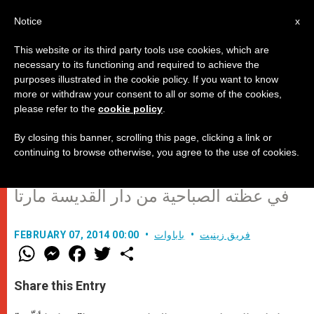
AR
Notice
x
This website or its third party tools use cookies, which are
necessary to its functioning and required to achieve the
purposes illustrated in the cookie policy. If you want to know
البابا فرنسيس: "أن نكون مسيحيين
more or withdraw your consent to all or some of the cookies,
please refer to the
cookie policy
.
ليس امتيازًا فالتبشير بالإنجيل يتطلّب
التواضع"
By closing this banner, scrolling this page, clicking a link or
continuing to browse otherwise, you agree to the use of cookies.
في عظته الصباحية من دار القديسة مارتا
فريق زينيت
باباوات
FEBRUARY 07, 2014 00:00
W
M
F
T
S
h
e
a
w
h
a
s
c
i
a
t
s
e
t
r
Share this Entry
s
e
b
t
e
A
n
o
e