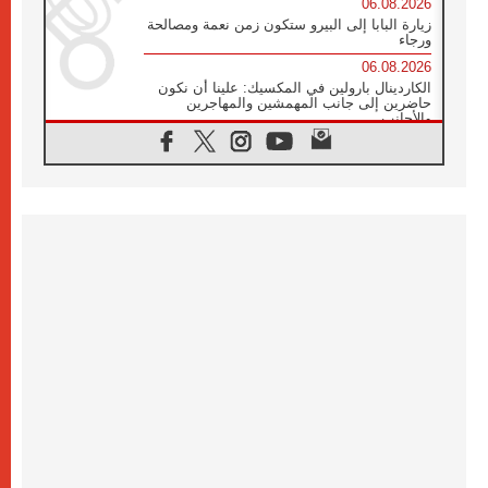
06.08.2026
زيارة البابا إلى البيرو ستكون زمن نعمة ومصالحة
ورجاء
06.08.2026
الكاردينال بارولين في المكسيك: علينا أن نكون
حاضرين إلى جانب المهمشين والمهاجرين
والأجانب
06.08.2026
البابا لاوُن الرابع عشر للشباب في أسيزي:
"أوروبا والعالم يبحثان اليوم عن قديسين جُدد
فيكم"
06.08.2026
البابا في أسيزي يتحدث إلى الشباب المشاركين
في لقاء الشباب الفرنسيسكاني
06.08.2026
البابا لاوُن الرابع عشر يبرق معزيا بوفاة
الكاردينال جوليو دوارتي لانغا
05.08.2026
في مقابلته العامة مع المؤمنين البابا لاوُن الرابع
عشر يواصل الحديث عن الدستور في الليتورجيا
المقدسة مسلطا الضوء على صلاة الكنيسة
05.08.2026
البابا لاوُن الرابع عشر يزور في تشرين الثاني
٢٠٢٦ أوروغواي والأرجنتين وبيرو