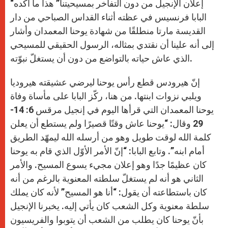
p
g
o
r
“إعلان الإنجيل من دون التفاخر بمسيحيتنا” هذا ما أكّده
p
e
k
r
البابا فرنسيس في عظته أثناء القداس الصباحي من دار
القديسة مارتا منطلقًا من شهادة يوحنا المعمدان وأشار
إلى أنه علينا أن نقتدي بمثاله، الرسول الحقيقي للمسيحي
الذي عاش حياته بالتواضع من دون أن يستغلّ نبوّته.
إنّ هيرودس قطع رأس يوحنا ليرضي عشيقته هيروديا
ويلبي نزوات ابنتها. من هنا، ركّز البابا على مأساة وفاة
يوحنا المعمدان التي قرأها اليوم في إنجيل مرقس 6: 14-
29 وقال: “يوحنا عاش وقتًا قصيرًا ولم يستطع أن يعلن
كلمة الله لوقت طويل وهو من أرسله الله ليمهّد الطريق
أمام ابنه”. وتابع البابا: “إنّ الأمر الأوّل الذي قام به يوحنا
كان عظيمًا جدًا وهو إعلان مجيء يسوع المسيح. والأمر
الثاني هو أنه لم يستغلّ سلطته المعنوية بالرغم من أنه
كان باستطاعته أن يقول: “أنا هو المسيح” لأنه كان يملك
سلطة معنوية وكل الشعب كان يأتي إليه. يخبرنا الإنجيل
بأنّ يوحنا كان يطلب من الشعب أن يتوبوا والفريسيون