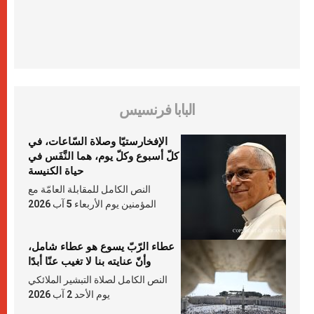
البابا فرنسيس
الإفخارستيّا وصلاة السّاعات، في
كلّ أسبوع وكلّ يوم، هما النَّفَس في
حياة الكنيسة
النص الكامل للمقابلة العامّة مع
المؤمنين يوم الأربعاء 5 آب 2026
عطاء الرّبّ يسوع هو عطاء شامل،
وأنّ عنايته بنا لا تغيب عنّا أبدًا
النص الكامل لصلاة التبشير الملائكي
يوم الأحد 2 آب 2026