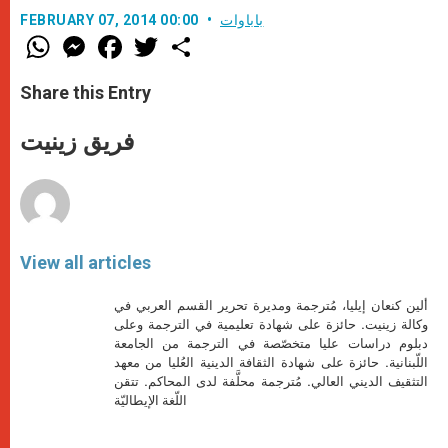
باباوات
FEBRUARY 07, 2014 00:00
W
M
F
T
S
h
e
a
w
h
a
s
c
i
a
t
s
e
t
r
Share this Entry
s
e
b
t
e
A
n
o
e
p
g
o
r
فريق زينيت
p
e
k
r
View all articles
ألين كنعان إيليا، مُترجمة ومديرة تحرير القسم العربي في
وكالة زينيت. حائزة على شهادة تعليمية في الترجمة وعلى
دبلوم دراسات عليا متخصّصة في الترجمة من الجامعة
اللّبنانية. حائزة على شهادة الثقافة الدينية العُليا من معهد
التثقيف الديني العالي. مُترجمة محلَّفة لدى المحاكم. تتقن
اللّغة الإيطاليّة