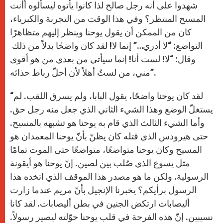
شهدوا على أنه رجل صالح لذا كانوا يأتوه ليسألوه أأنت
المسيح المنتظر؟ وفي هذا الوقت من التجربة والكبرياء،
كان من الممكن أن يقول يوحنا وينظر إليهم متظاهرًا
التواضع: “لا أدري…” إنما لا! لقد كان واضحًا بدلاً من ذلك
وقال: “لا! لست أنا! إنما سيأتي من بعدي من هو أقوى
مني، من لستُ أهلاً لأن أحلّ رباط حذائه”.
“لقد كان يوحنا واضحًا، يقول البابا، ولم يسرق اللقب. لم
يستغلّ الوضع وهذا الشيء الثاني الذي جعل منه رجل حق.
وأما الشيء الثالث الذي قام به يوحنا هو تشبهه بالمسيح.
حتى هيرودس الذي قتله كان يظنّ بأنّ يوحنا المعمدان هو
المسيح وكان يوحنا متواضعًا، متواضعًا حتى الموت تمامًا
مثل يسوع الذي صُلب بين لصين. إنّ يوحنا هو أيقونة
الرسولية. ولكن ما هو مصدر هذا الموقف الذي اتخذه هذا
الرسول برأيكم؟ يخبرنا الإنجيل بأنّ مريم عندما زارت
أليصابات ارتكض الجنين في بطن أليصابات. لقد كانا
نسيبين. إنّ هذه الفرحة في قلب يوحنا حوّلته ليصير رسولاً.