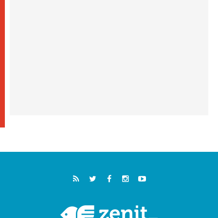
05.08.2026
خمسون عاما على استشهاد الأسقف الأرجنتيني
الطوباوي إنريكي أنجيليلي