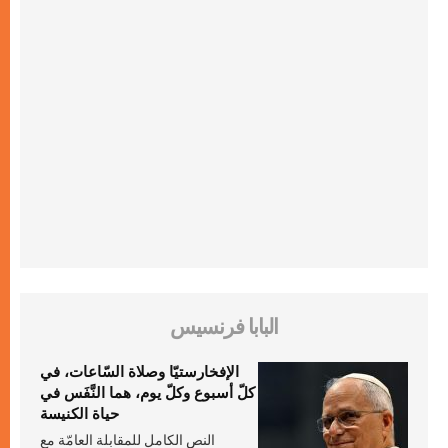
البابا فرنسيس
الإفخارستيّا وصلاة السّاعات، في
كلّ أسبوع وكلّ يوم، هما النَّفَس في
حياة الكنيسة
النص الكامل للمقابلة العامّة مع