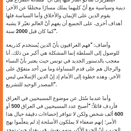
دينية وسياسية مع أنّ كليهما يملك مسارًا مختلفًا عن الآخر:
يقوم الدين على الإيمان والأخلاق وأما السياسة فلها
أهداف أخرى. على الجميع أن يفهم أنّ العالم تغيّر لا يشبه
كما كان قبل 2000 سنة”.
وأضاف: “فهم العراقيون بأنّ الدين يُستخدم كذريعة
للوصول إلى السلطة إنما المشكلة هي أكبر من ذلك. أنا
معجب بالدستور الجديد في تونس حيث يعتبر بأنّ النساء
والرجال هم على قدم المساواة وما من أحد متفوّق على
الآخر. وهذه خطوة إلى الأمام إذ إنّ الدين الإسلامي ليس
المصدر الوحيد للتشريع”.
وأما عندما سُئل عن موضوع المسيحيين في العراق
فأردف قائلاً: “أصبح عدد المسيحيين في العراق 500 أو
600 ألف شخص ولكن لا تتوافر إحصاءات دقيقة حيال هذا
الأمر؛ إنهم ضعفاء لا يملكون الأسلحة إذ لم يتعلّموا نهج
الحرب. إنّ الجزء الأكبر منهم يعيش في بغداد حيث توجد