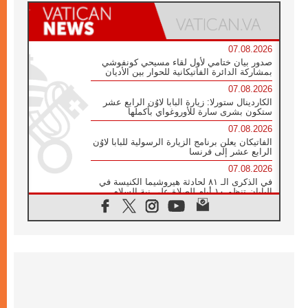
07.08.2026
صدور بيان ختامي لأول لقاء مسيحي كونفوشي
بمشاركة الدائرة الفاتيكانية للحوار بين الأديان
07.08.2026
الكاردينال ستورلا: زيارة البابا لاوُن الرابع عشر
ستكون بشرى سارة للأوروغواي بأكملها
07.08.2026
الفاتيكان يعلن برنامج الزيارة الرسولية للبابا لاوُن
الرابع عشر إلى فرنسا
07.08.2026
في الذكرى الـ ٨١ لحادثة هيروشيما الكنيسة في
اليابان تنظم ١٠ أيام للصلاة على نية السلام
07.08.2026
الكنيسة في الأوروغواي: زيارة البابا ستعزز
الإيمان والرجاء
06.08.2026
الاجتماع الشهري للمطارنة الموارنة
06.08.2026
الكاردينال روسي: زيارة البابا لاوُن إلى الأرجنتين
هي تكريم للبابا فرنسيس