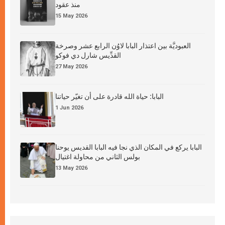
منذ عقود
15 May 2026
العبوديَّة بين اعتذار البابا لاوُن الرابع عشر وصرخة
القدِّيس شارل دي فوكو
27 May 2026
البابا: حياة الله قادرة على أن تغيّر حياتنا
1 Jun 2026
البابا يركع في المكان الذي نجا فيه البابا القديس يوحنا
بولس الثاني من محاولة اغتيال
13 May 2026