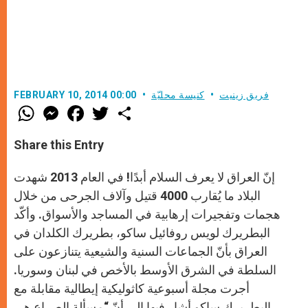
فريق زينيت
كنيسة محليّة
FEBRUARY 10, 2014 00:00
W
M
F
T
S
h
e
a
w
h
a
s
c
i
a
t
s
e
t
r
Share this Entry
s
e
b
t
e
A
n
o
e
p
g
o
r
إنّ العراق لا يعرف السلام أبدًا! في العام 2013 شهدت
p
e
k
r
البلاد ما يُقارب 4000 قتيل وآلاف الجرحى من خلال
هجمات وتفجيرات إرهابية في المساجد والأسواق. وأكّد
البطريرك لويس روفائيل ساكو، بطريرك الكلدان في
العراق بأنّ الجماعات السنية والشيعية يتنازعون على
السلطة في الشرق الأوسط بالأخص في لبنان وسوريا.
أجرت مجلة أسبوعية كاثوليكية إيطالية مقابلة مع
البطريرك ساكو أشار فيها إلى أنّ “مسألة الصراع هي