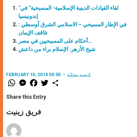
"لقاء القيادات الدينية الإسلامية- المسيحية" في
إندونيسيا
في الإطار المسيحي – الاسلامي الشرق أوسطي :
تثاقف الإيمان
أحكام على المسيحيين في مصر…
شيخ الأزهر: الإسلام براء من داعش
كنيسة محليّة
FEBRUARY 10, 2014 00:00
W
M
F
T
S
h
e
a
w
h
a
s
c
i
a
t
s
e
t
r
Share this Entry
s
e
b
t
e
A
n
o
e
p
g
o
r
فريق زينيت
p
e
k
r