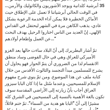
35 أبرشية كلدانية ويوجد الآشوريون والكاثوليك والأرمن…
في الوقت الحالي أبرشياتنا لا تعمل على الإطلاق حيث
الأماكن الخطيرة فلا يمكن آداء الخدمة الرعوية بشكل
عادي، يذهب الكاهن مرة في الشهر ليحتفل في القداس
الإلهي. إنّ العديد من الناس اختاروا الرحيل بهدف البحث
عن العمل وإطعام أولادهم…”
ثمّ أشار البطريرك إلى أنّ البلاد ساءت حالها بعد الغزو
الأميركي للعراق وهي في حال الفوضى وساد منطق
الانقسام لذا من الضروري أن يتمّ الحوار فهو يحاول أن
يشرح للمسلمين مبدأ التجسد والثالوث الأقدس من خلال
كتابة ملف عن هذا الموضوع. ومن ثمّ ينوي شرح مفهوم
الإسلام للمسيحيين. وعندما سُئل ما إذا كان البابا سيزور
العراق أجاب بأنّ زيارته إلى الأراضي المقدسة سوف
تكون بالغة الأهمية بالنسبة إلى المسيحيين في الشرق كله
مشيرًا إلى أنّ “البابا هو هدية من السماء”. ثمّ ختم قائلاً:
“أن أزور كل المؤمنين على السواء ولا أتردد بزيارة كل