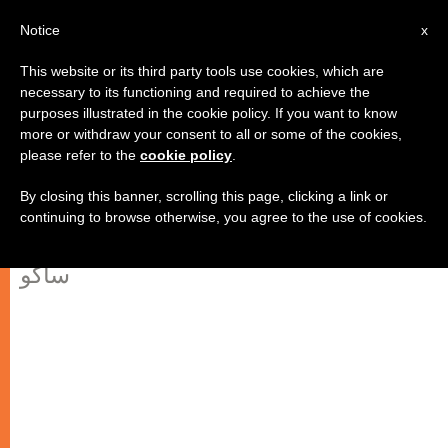
AR
Notice
x
This website or its third party tools use cookies, which are
necessary to its functioning and required to achieve the
purposes illustrated in the cookie policy. If you want to know
"أنا أشرح للمسلمين مبدأ الثالوث
more or withdraw your consent to all or some of the cookies,
please refer to the
cookie policy
.
الأقدس"
By closing this banner, scrolling this page, clicking a link or
continuing to browse otherwise, you agree to the use of cookies.
مقابلة مع بطريرك الكلدان لويس روفائيل
ساكو